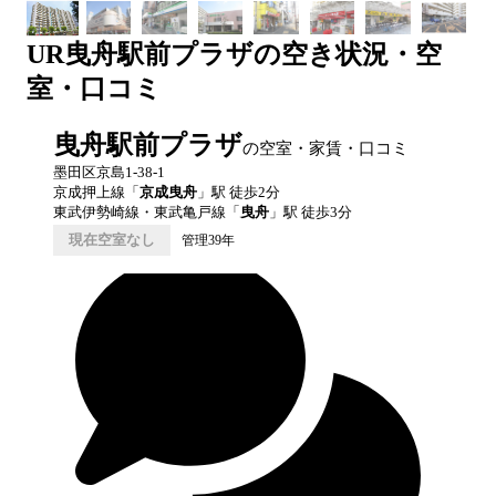
UR
曳舟駅前プラザ
の空き状況・空
室・口コミ
曳舟駅前プラザ
の空室・家賃・口コミ
墨田区京島1-38-1
京成押上線
「
京成曳舟
」駅 徒歩
2
分
東武伊勢崎線・東武亀戸線
「
曳舟
」駅 徒歩
3
分
現在空室なし
管理39年