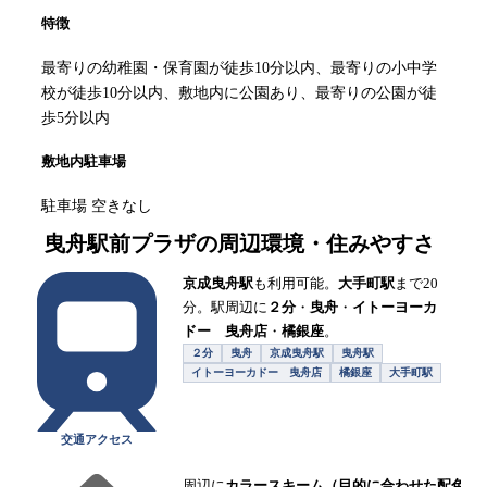
特徴
最寄りの幼稚園・保育園が徒歩10分以内、最寄りの小中学
校が徒歩10分以内、敷地内に公園あり、最寄りの公園が徒
歩5分以内
敷地内駐車場
駐車場 空きなし
曳舟駅前プラザ
の周辺環境・住みやすさ
京成曳舟駅
も利用可能。
大手町駅
まで20
分。駅周辺に
２分
・
曳舟
・
イトーヨーカ
ドー 曳舟店
・
橘銀座
。
２分
曳舟
京成曳舟駅
曳舟駅
イトーヨーカドー 曳舟店
橘銀座
大手町駅
交通アクセス
周辺に
カラースキーム（目的に合わせた配色で