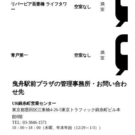
リバーピア吾妻橋 ライフタワ
満
空室なし
ー
室
満
青戸第一
空室なし
室
曳舟駅前プラザ
の管理事務所・お問い合わ
せ先
UR錦糸町営業センター
東京都墨田区江東橋4-26-5東京トラフィック錦糸町ビル本
館8階
TEL:
03-3846-1571
10：00～18：00
（
水曜、年末年始（12/29～1/3）
）