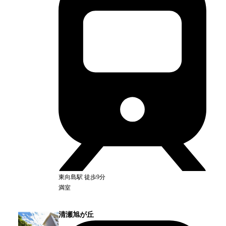
東向島
駅
徒歩9分
満室
清瀬旭が丘