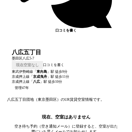
口コミを書く
八広五丁目
墨田区八広5-7
現在空室なし
口コミを書く
東武伊勢崎線
「
東向島
」駅 徒歩
9
分
京成押上線
「
京成曳舟
」駅 徒歩
11
分
京成押上線
「
八広
」駅 徒歩
10
分
管理47年
八広五丁目
団地（
東京
墨田区
）のUR賃貸空室情報です。
現在、空室はありません
空き待ち予約（空き通知メール）に登録すると、空室が出た
際にいち早くメールでお知らせします。