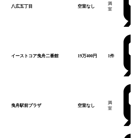
満
八広五丁目
空室なし
この団地
室
イーストコア曳舟二番館
19万400円
1
件
満
曳舟駅前プラザ
空室なし
室