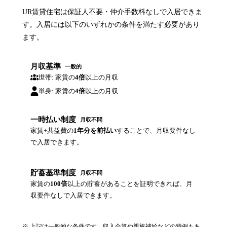
UR賃貸住宅は保証人不要・仲介手数料なしで入居できま
す。入居には以下のいずれかの条件を満たす必要があり
ます。
月収基準
一般的
世帯: 家賃の
4倍
以上の月収
単身: 家賃の
4倍
以上の月収
一時払い制度
月収不問
家賃+共益費の
1年分を前払い
することで、月収要件なし
で入居できます。
貯蓄基準制度
月収不問
家賃の
100倍
以上の貯蓄があることを証明できれば、月
収要件なしで入居できます。
※ 上記は一般的な条件です。収入合算や親族補給などの特例もあ