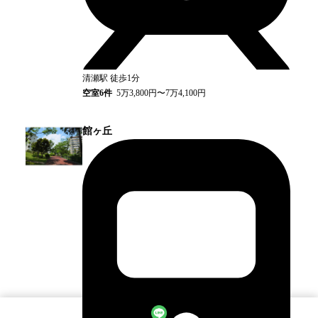
清瀬
駅
徒歩1分
空室
6
件
5万3,800円〜7万4,100円
館ヶ丘