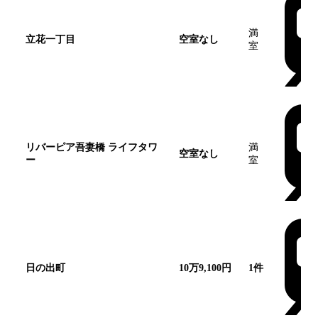
満
立花一丁目
空室なし
室
リバーピア吾妻橋 ライフタワ
満
空室なし
ー
室
日の出町
10万9,100円
1
件