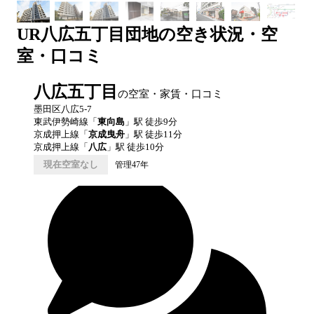
UR
八広五丁目団地
の空き状況・空
室・口コミ
八広五丁目
の空室・家賃・口コミ
墨田区八広5-7
東武伊勢崎線
「
東向島
」駅 徒歩
9
分
京成押上線
「
京成曳舟
」駅 徒歩
11
分
京成押上線
「
八広
」駅 徒歩
10
分
現在空室なし
管理47年