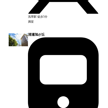
浅草
駅
徒歩5分
満室
清瀬旭が丘