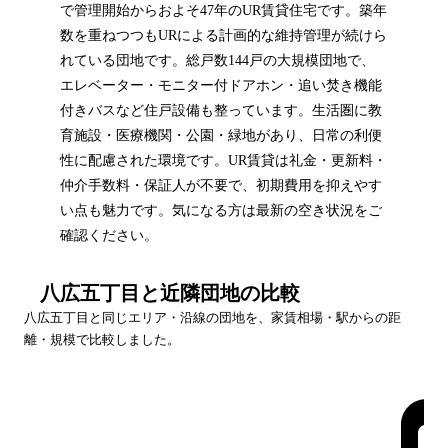
で管理開始からおよそ47年のUR賃貸住宅です。築年
数を重ねつつもURによる計画的な維持管理が続けら
れている団地です。総戸数144戸の大規模団地で、
エレベーター・モニター付ドアホン・追い焚き機能
付きバスなど住戸設備も整っています。生活圏に教
育施設・医療機関・公園・緑地があり、日常の利便
性に配慮された環境です。UR賃貸は礼金・更新料・
仲介手数料・保証人が不要で、初期費用を抑えやす
い点も魅力です。気になる方は最新の空き状況をご
確認ください。
八広五丁目
と近隣団地の比較
八広五丁目
と同じエリア・沿線の団地を、家賃相場・駅からの距
離・規模で比較しました。
団地名
家賃帯
空室
最寄駅