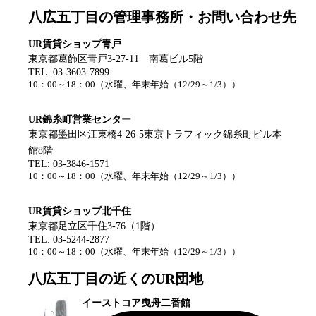
八広五丁目
の管理事務所・お問い合わせ先
UR賃貸ショップ青戸
東京都葛飾区青戸3-27-11 南葛ビル5階
TEL:
03-3603-7899
10：00～18：00
（
水曜、年末年始（12/29～1/3）
）
UR錦糸町営業センター
東京都墨田区江東橋4-26-5東京トラフィック錦糸町ビル本
館8階
TEL:
03-3846-1571
10：00～18：00
（
水曜、年末年始（12/29～1/3）
）
UR賃貸ショップ北千住
東京都足立区千住3-76（1階）
TEL:
03-5244-2877
10：00～18：00
（
水曜、年末年始（12/29～1/3）
）
八広五丁目
の近くのUR団地
イーストコア曳舟二番館