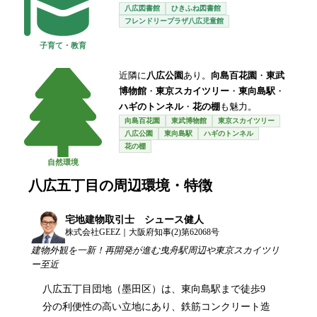
八広図書館
ひきふね図書館
フレンドリープラザ八広児童館
子育て・教育
近隣に
八広公園
あり。
向島百花園
・
東武
博物館
・
東京スカイツリー
・
東向島駅
・
ハギのトンネル
・
花の棚
も魅力。
向島百花園
東武博物館
東京スカイツリー
八広公園
東向島駅
ハギのトンネル
花の棚
自然環境
八広五丁目
の周辺環境・特徴
宅地建物取引士 シュース健人
株式会社GEEZ｜大阪府知事(2)第62068号
建物外観を一新！再開発が進む曳舟駅周辺や東京スカイツリ
ー至近
八広五丁目団地（墨田区）は、東向島駅まで徒歩9
分の利便性の高い立地にあり、鉄筋コンクリート造