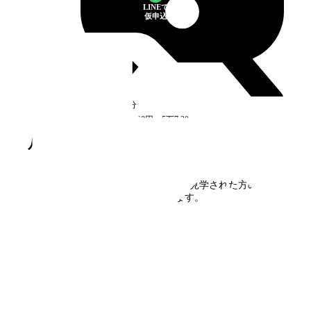
LINEで
仮申込
高尾
駅
徒歩1分
空室
2
件
5万6,200円〜5万7,200円
八広五丁目
の口コミ・評判
八広五丁目
に住んだことがある方、見学された方の口コ
ミを募集しています。
口コミを書く
フォームで
仮申込み