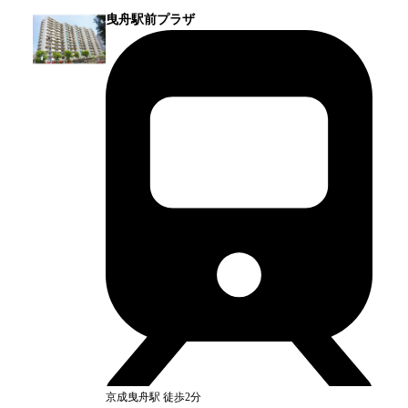
曳舟駅前プラザ
京成曳舟
駅
徒歩2分