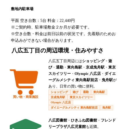
敷地内駐車場
平面 空き台数：5台 料金：22,440円
※ご契約時、駐車場敷金２か月が必要です。
※空き台数・料金は前日以前の状況です。先着順のためお
申込みができない場合があります。
八広五丁目
の周辺環境・住みやすさ
八広五丁目周辺には
ショッピング
・
遊
び
・
通勤
・
東向島駅
・
京成曳舟駅
・
東京
スカイツリー
・
Olympic 八広店
・
ダイエ
ーグルメシティ 東向島駅前店
・
曳舟駅
が
あり、日常の買い物に便利。
ショッピング
遊び
通勤
東向島駅
買い物・商業施設
京成曳舟駅
東京スカイツリー
Olympic 八広店
ダイエーグルメシティ 東向島駅前店
曳舟駅
八広図書館
・
ひきふね図書館
・
フレンド
リープラザ八広児童館
も近隣。