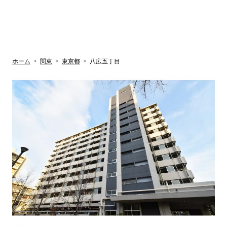
UR賃貸空室情報
検
by ラク賃不
動産
索
サイト
関西検索
大阪
兵庫
京都
関東検索
中部検索
ホーム
>
関東
>
東京都
>
八広五丁目