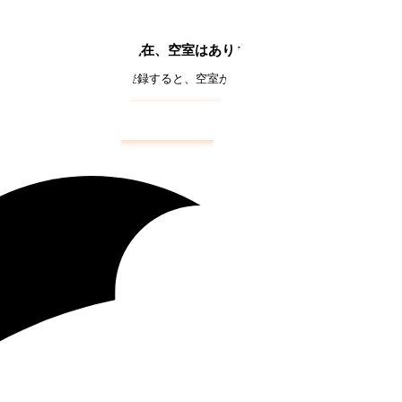
現在、空室はありません
約（空き通知メール）に登録すると、空室が出た際にいち早くメールでお知
南六郷二丁目
の空き待ち予約はこちら
フォームで
仮申込み