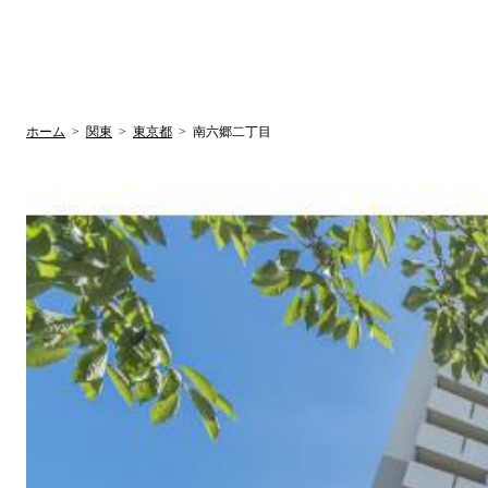
UR賃貸空室情報サイト
by ラク賃不動
関西検索
大阪
兵庫
京都
関東検索
中部検索
ホーム
>
関東
>
東京都
>
南六郷二丁目