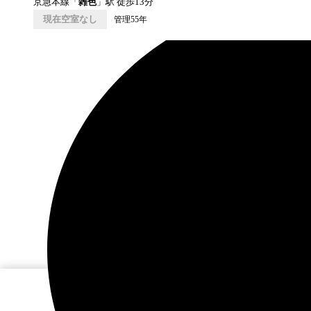
京急本線
「
雑色
」駅 徒歩
13
分
現在空室なし
管理55年