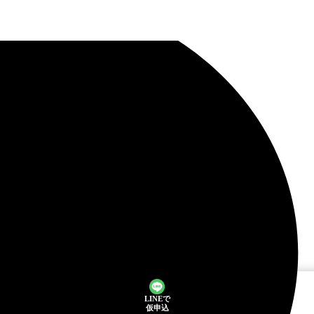
LINEで
仮申込