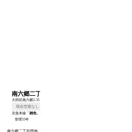
南六郷二丁目
大田区南六郷2-35
現在空室なし
口コミを書く
京急本線
「
雑色
」駅 徒歩
13
分
管理55年
南六郷二丁目
団地（
東京
大田区
）のUR賃貸空室情報です。