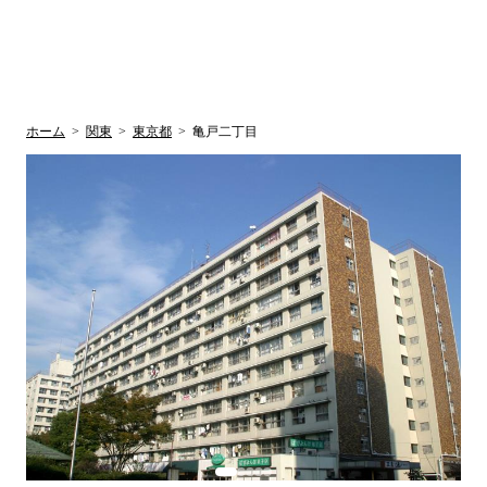
UR賃貸空室情報
検
by ラク賃不
動産
索
サイト
関西検索
大阪
兵庫
京都
関東検索
中部検索
ホーム
>
関東
>
東京都
>
亀戸二丁目