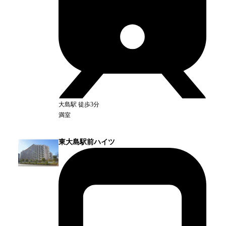
大島
駅
徒歩3分
満室
東大島駅前ハイツ