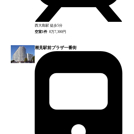
西大島
駅
徒歩5分
空室
1
件
8万7,300円
潮見駅前プラザ一番街