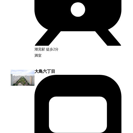
潮見
駅
徒歩2分
満室
大島六丁目