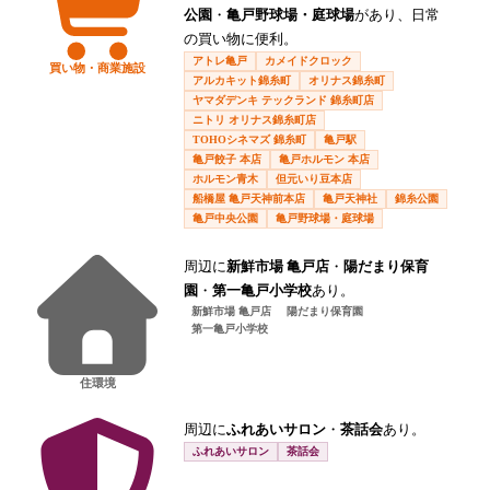
公園
・
亀戸野球場・庭球場
があり、日常
の買い物に便利。
アトレ亀戸
カメイドクロック
買い物・商業施設
アルカキット錦糸町
オリナス錦糸町
ヤマダデンキ テックランド 錦糸町店
ニトリ オリナス錦糸町店
TOHOシネマズ 錦糸町
亀戸駅
亀戸餃子 本店
亀戸ホルモン 本店
ホルモン青木
但元いり豆本店
船橋屋 亀戸天神前本店
亀戸天神社
錦糸公園
亀戸中央公園
亀戸野球場・庭球場
周辺に
新鮮市場 亀戸店
・
陽だまり保育
園
・
第一亀戸小学校
あり。
新鮮市場 亀戸店
陽だまり保育園
第一亀戸小学校
住環境
周辺に
ふれあいサロン
・
茶話会
あり。
ふれあいサロン
茶話会