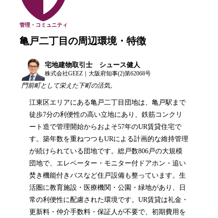
管理・コミュニティ
亀戸二丁目
の周辺環境・特徴
宅地建物取引士 シュース健人
株式会社GEEZ｜大阪府知事(2)第62068号
門前町として栄えた下町の活気。
江東区エリアにある亀戸二丁目団地は、亀戸駅まで
徒歩7分の利便性の高い立地にあり、鉄筋コンクリ
ート造で管理開始からおよそ57年のUR賃貸住宅で
す。築年数を重ねつつもURによる計画的な維持管理
が続けられている団地です。総戸数806戸の大規模
団地で、エレベーター・モニター付ドアホン・追い
焚き機能付きバスなど住戸設備も整っています。生
活圏に教育施設・医療機関・公園・緑地があり、日
常の利便性に配慮された環境です。UR賃貸は礼金・
更新料・仲介手数料・保証人が不要で、初期費用を