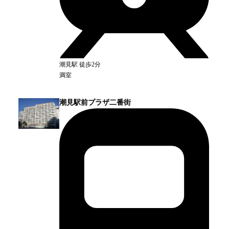
潮見
駅
徒歩2分
満室
潮見駅前プラザ二番街