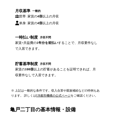
月収基準
一般的
世帯: 家賃の
4倍
以上の月収
単身: 家賃の
4倍
以上の月収
一時払い制度
月収不問
家賃+共益費の
1年分を前払い
することで、月収要件なし
で入居できます。
貯蓄基準制度
月収不問
家賃の
100倍
以上の貯蓄があることを証明できれば、月
収要件なしで入居できます。
※ 上記は一般的な条件です。収入合算や親族補給などの特例もあ
ります。 詳しくは
UR都市機構の公式ページ
をご確認ください。
亀戸二丁目
の基本情報・設備