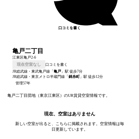
口コミを書く
亀戸二丁目
江東区亀戸2-6
現在空室なし
口コミを書く
JR総武線・東武亀戸線
「
亀戸
」駅 徒歩
7
分
JR総武線・東京メトロ半蔵門線
「
錦糸町
」駅 徒歩
12
分
管理57年
亀戸二丁目
団地（
東京
江東区
）のUR賃貸空室情報です。
現在、空室はありません
新しい空室が出ると、こちらに掲載されます。空室情報は毎
日更新しています。