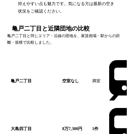
抑えやすい点も魅力です。気になる方は最新の空き
状況をご確認ください。
亀戸二丁目
と近隣団地の比較
亀戸二丁目
と同じエリア・沿線の団地を、家賃相場・駅からの距
離・規模で比較しました。
団地名
家賃帯
空室
最寄駅
亀戸二丁目
空室なし
満室
この団地
大島四丁目
8万7,300円
1
件