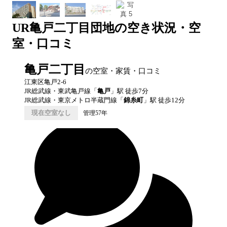
UR
亀戸二丁目団地
の空き状況・空
室・口コミ
亀戸二丁目
の空室・家賃・口コミ
江東区亀戸2-6
JR総武線・東武亀戸線
「
亀戸
」駅 徒歩
7
分
JR総武線・東京メトロ半蔵門線
「
錦糸町
」駅 徒歩
12
分
現在空室なし
管理57年