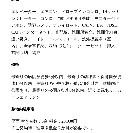
エレベーター、エアコン、ドロップインコンロ、IHクッキ
ングヒーター、コンロ、自動お湯張り機能、モニター付ド
アホン、防犯カメラ、プレイロット、CATV、BS、VDSL、
CATVインターネット、光配線、洗面所独立、洗面化粧台、
追い焚き、トイレコールバスコール、洗濯機置場（室
内）、全居室収納、収納（物入）、クローゼット、押入、
玄関収納、網戸
特徴
最寄りの病院が徒歩5分以内、最寄りの幼稚園・保育園が徒
歩10分以内、最寄りの小中学校が徒歩10分以内、敷地内に
公園あり、最寄りの公園が徒歩5分以内、近くに緑あり、カ
ーシェアリング
敷地内駐車場
平面 空き台数：5台 料金：28,930円
※ご契約時、駐車場敷金２か月が必要です。