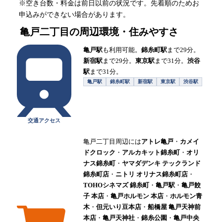
※空き台数・料金は前日以前の状況です。先着順のためお
申込みができない場合があります。
亀戸二丁目
の周辺環境・住みやすさ
亀戸駅
も利用可能。
錦糸町駅
まで29分。
新宿駅
まで29分。
東京駅
まで31分。
渋谷
駅
まで31分。
亀戸駅
錦糸町駅
新宿駅
東京駅
渋谷駅
交通アクセス
亀戸二丁目周辺には
アトレ亀戸
・
カメイ
ドクロック
・
アルカキット錦糸町
・
オリ
ナス錦糸町
・
ヤマダデンキ テックランド
錦糸町店
・
ニトリ オリナス錦糸町店
・
TOHOシネマズ 錦糸町
・
亀戸駅
・
亀戸餃
子 本店
・
亀戸ホルモン 本店
・
ホルモン青
木
・
但元いり豆本店
・
船橋屋 亀戸天神前
本店
・
亀戸天神社
・
錦糸公園
・
亀戸中央