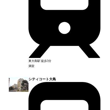
東大島
駅
徒歩3分
満室
シティコート大島