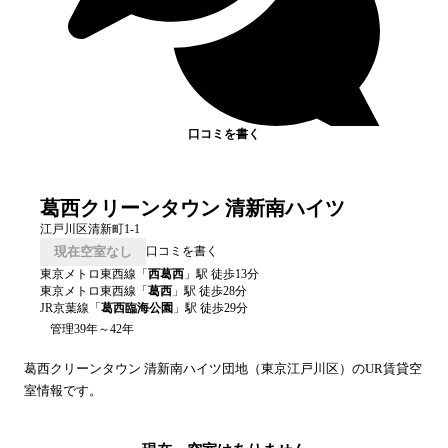
口コミを書く
葛西クリーンタウン 清新南ハイツ
江戸川区清新町1-1
現在空室なし
口コミを書く
東京メトロ東西線
「
西葛西
」駅 徒歩
13
分
東京メトロ東西線
「
葛西
」駅 徒歩
28
分
JR京葉線
「
葛西臨海公園
」駅 徒歩
29
分
管理39年～42年
葛西クリーンタウン 清新南ハイツ
団地（
東京
江戸川区
）のUR賃貸空
室情報です。