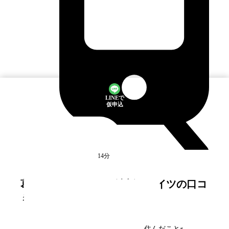
LINEで
仮申込
一之江
駅
徒歩14分
満室
葛西クリーンタウン 清新南ハイツ
の口コ
ミ・評判
葛西クリーンタウン 清新南ハイツ
に住んだことがある