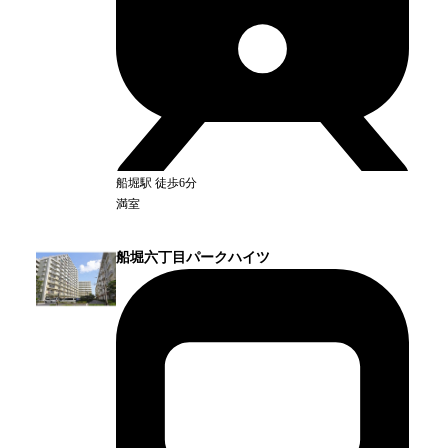
船堀
駅
徒歩6分
満室
船堀六丁目パークハイツ