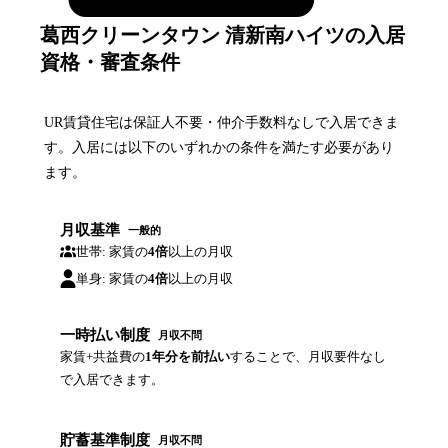
葛西クリーンタウン 清新南ハイツの入居
資格・審査条件
UR賃貸住宅は保証人不要・仲介手数料なしで入居できま
す。入居には以下のいずれかの条件を満たす必要があり
ます。
月収基準
一般的
世帯: 家賃の
4倍
以上の月収
単身: 家賃の
4倍
以上の月収
一時払い制度
月収不問
家賃+共益費の
1年分を前払い
することで、月収要件なし
で入居できます。
貯蓄基準制度
月収不問