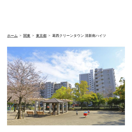
UR賃貸空室情報
検
by ラク賃不
動産
索
サイト
関西検索
大阪
兵庫
京都
関東検索
中部検索
ホーム
>
関東
>
東京都
>
葛西クリーンタウン 清新南ハイツ