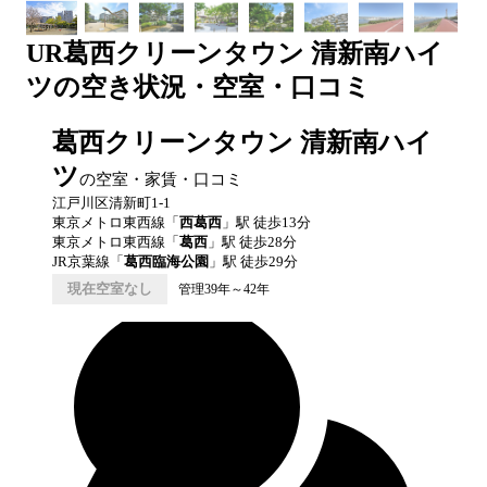
UR
葛西クリーンタウン 清新南ハイ
ツ
の空き状況・空室・口コミ
葛西クリーンタウン 清新南ハイ
ツ
の空室・家賃・口コミ
江戸川区清新町1-1
東京メトロ東西線
「
西葛西
」駅 徒歩
13
分
東京メトロ東西線
「
葛西
」駅 徒歩
28
分
JR京葉線
「
葛西臨海公園
」駅 徒歩
29
分
現在空室なし
管理39年～42年