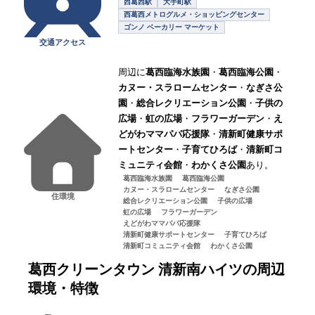
西葛西駅
大手町駅
西葛西メトログルメ・ショッピングセンター
ゴンノ ベーカリー マーケット
交通アクセス
周辺に
葛西臨海水族園
・
葛西臨海公園
・
カヌー・スラロームセンター
・
なぎさ公
園
・
総合レクリエーション公園
・
子供の
広場
・
虹の広場
・
フラワーガーデン
・
え
どがわママパパ応援隊
・
清新町健康サポ
ートセンター
・
子育てひろば
・
清新町コ
ミュニティ会館
・
わかくさ公園
あり。
葛西臨海水族園
葛西臨海公園
カヌー・スラロームセンター
なぎさ公園
住環境
総合レクリエーション公園
子供の広場
虹の広場
フラワーガーデン
えどがわママパパ応援隊
清新町健康サポートセンター
子育てひろば
清新町コミュニティ会館
わかくさ公園
葛西クリーンタウン 清新南ハイツ
の周辺
環境・特徴