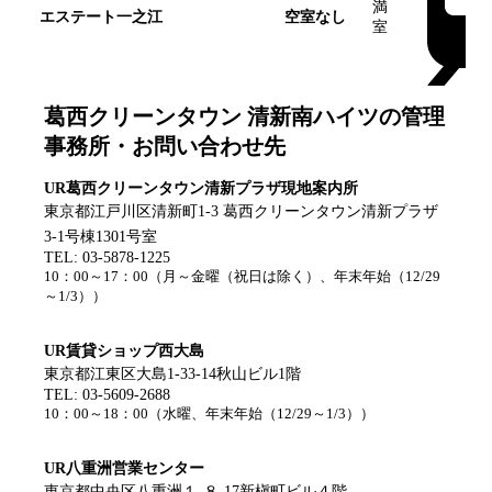
満
エステート一之江
空室なし
室
葛西クリーンタウン 清新南ハイツ
の管理
事務所・お問い合わせ先
UR葛西クリーンタウン清新プラザ現地案内所
東京都江戸川区清新町1-3 葛西クリーンタウン清新プラザ
3-1号棟1301号室
TEL:
03-5878-1225
10：00～17：00
（
月～金曜（祝日は除く）、年末年始（12/29
～1/3）
）
UR賃貸ショップ西大島
東京都江東区大島1-33-14秋山ビル1階
TEL:
03-5609-2688
10：00～18：00
（
水曜、年末年始（12/29～1/3）
）
UR八重洲営業センター
東京都中央区八重洲１-８-17新槇町ビル４階