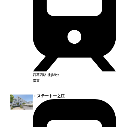
西葛西
駅
徒歩9分
満室
エステート一之江