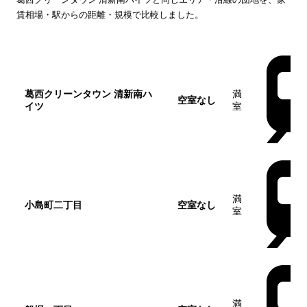
賃相場・駅からの距離・規模で比較しました。
団地名
家賃帯
空室
最寄駅
葛西クリーンタウン 清新南ハ
満
空室なし
イツ
室
この団地
満
小島町二丁目
空室なし
室
満