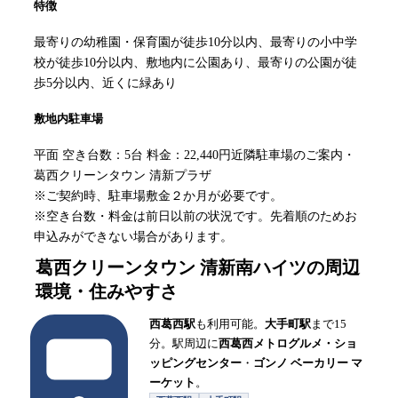
特徴
最寄りの幼稚園・保育園が徒歩10分以内、最寄りの小中学
校が徒歩10分以内、敷地内に公園あり、最寄りの公園が徒
歩5分以内、近くに緑あり
敷地内駐車場
平面 空き台数：5台 料金：22,440円近隣駐車場のご案内・
葛西クリーンタウン 清新プラザ
※ご契約時、駐車場敷金２か月が必要です。
※空き台数・料金は前日以前の状況です。先着順のためお
申込みができない場合があります。
葛西クリーンタウン 清新南ハイツ
の周辺
環境・住みやすさ
西葛西駅
も利用可能。
大手町駅
まで15
分。駅周辺に
西葛西メトログルメ・ショ
ッピングセンター
・
ゴンノ ベーカリー マ
ーケット
。