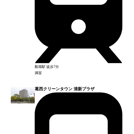
船堀
駅
徒歩7分
満室
葛西クリーンタウン 清新プラザ