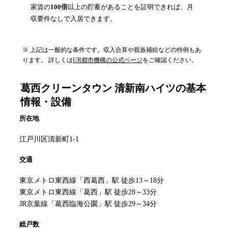
家賃の
100倍
以上の貯蓄があることを証明できれば、月
収要件なしで入居できます。
※ 上記は一般的な条件です。収入合算や親族補給などの特例もあ
ります。 詳しくは
UR都市機構の公式ページ
をご確認ください。
葛西クリーンタウン 清新南ハイツ
の基本
情報・設備
所在地
江戸川区清新町1-1
交通
東京メトロ東西線「西葛西」駅 徒歩13～18分
東京メトロ東西線「葛西」駅 徒歩28～33分
JR京葉線「葛西臨海公園」駅 徒歩29～34分
総戸数