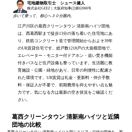
宅地建物取引士 シュース健人
株式会社GEEZ｜大阪府知事(2)第62068号
歩いて乗って、都心へ３０分圏内。
江戸川区の葛西クリーンタウン 清新南ハイツ団地
は、西葛西駅まで徒歩13分の落ち着いた住宅地にあ
り、鉄筋コンクリート造で管理開始からおよそ39年
のUR賃貸住宅です。総戸数1218戸の大規模団地で、
エレベーター・モニター付ドアホン・追い焚き機能
付きバスなど住戸設備も整っています。生活圏に教
育施設・公園・緑地があり、日常の利便性に配慮さ
れた環境です。UR賃貸は礼金・更新料・仲介手数
料・保証人が不要で、初期費用を抑えやすい点も魅
力です。気になる方は最新の空き状況をご確認くだ
さい。
葛西クリーンタウン 清新南ハイツ
と近隣
団地の比較
葛西クリーンタウン 清新南ハイツ
と同じエリア・沿線の団地を、家