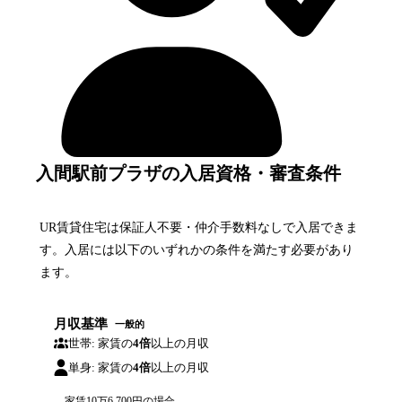
入間駅前プラザの入居資格・審査条件
UR賃貸住宅は保証人不要・仲介手数料なしで入居できま
す。入居には以下のいずれかの条件を満たす必要があり
ます。
月収基準
一般的
世帯: 家賃の
4倍
以上の月収
単身: 家賃の
4倍
以上の月収
家賃
10万6,700円
の場合