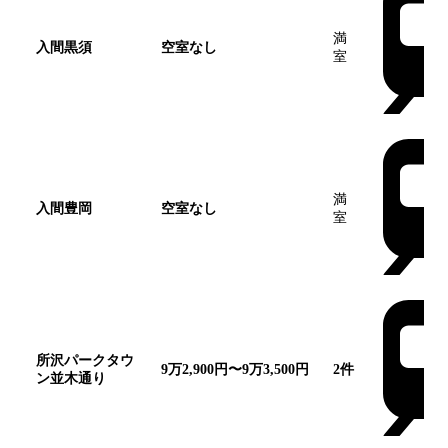
満
入間黒須
空室なし
室
満
入間豊岡
空室なし
室
所沢パークタウ
9万2,900円〜9万3,500円
2
件
ン並木通り