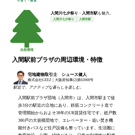
子育て・教育
入間川七夕祭り
・
入間市駅
も魅力。
入間川七夕祭り
入間市駅
自然環境
入間駅前プラザ
の周辺環境・特徴
宅地建物取引士 シュース健人
株式会社GEEZ｜大阪府知事(2)第62068号
駅近で、アクティブな暮らしを楽しむ。
入間駅前プラザ団地（入間市）は、入間市駅まで徒
歩3分の駅近の立地にあり、鉄筋コンクリート造で
管理開始からおよそ38年のUR賃貸住宅です。総戸数
380戸の大規模団地で、エレベーター・追い焚き機
能付きバスなど住戸設備も整っています。生活圏に