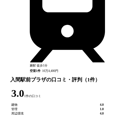
蕨
駅
徒歩1分
空室
1
件
10万4,400円
入間駅前プラザ
の口コミ・評判（
1
件）
3.0
1
件の口コミ
建物
4.0
管理
1.0
周辺環境
4.0