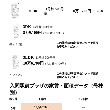
11号棟 506号
10万6,700円
3LDK
4,700円
室
3DK
15号棟 103号室
8万9,100円
（共益費
4,700
円）
この団地はUR営業センターで直接
61
㎡ /
1
階
お申込みください
3LDK
11号棟 506号室
10万6,700円
（共益費
4,700
円）
この団地はUR営業センターで直接
75
㎡ /
5
階
お申込みください
入間駅前プラザの家賃・面積データ（号棟
別）
階＼棟
11
号棟
15
号棟
10万6,700円
—
5
階