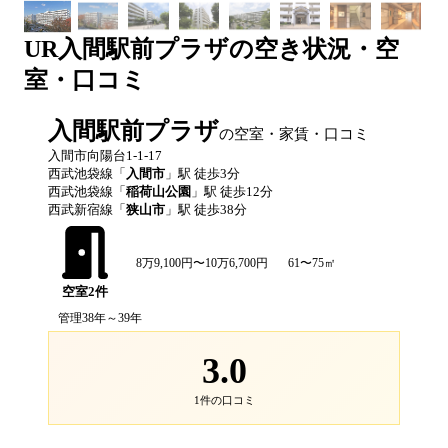
UR
入間駅前プラザ
の空き状況・空
室・口コミ
入間駅前プラザ
の空室・家賃・口コミ
入間市向陽台1-1-17
西武池袋線
「
入間市
」駅 徒歩
3
分
西武池袋線
「
稲荷山公園
」駅 徒歩
12
分
西武新宿線
「
狭山市
」駅 徒歩
38
分
8万9,100円〜10万6,700円
61〜75㎡
空室
2
件
管理38年～39年
3.0
1
件の口コミ