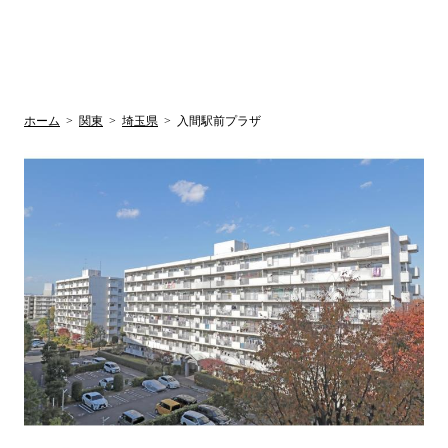
UR賃貸空室情報
検
by ラク賃不
動産
索
サイト
関西検索
大阪
兵庫
京都
関東検索
中部検索
ホーム
>
関東
>
埼玉県
>
入間駅前プラザ