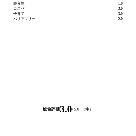
静音性
1.0
コスパ
3.0
子育て
3.0
バリアフリー
2.0
3.0
総合評価
/ 5.0（
1
件）