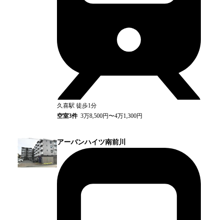
久喜
駅
徒歩1分
空室
3
件
3万8,500円〜4万1,300円
アーバンハイツ南前川