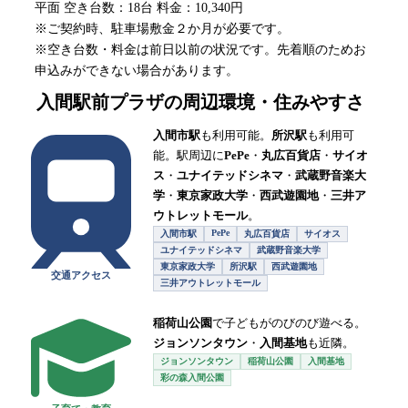
平面 空き台数：18台 料金：10,340円
※ご契約時、駐車場敷金２か月が必要です。
※空き台数・料金は前日以前の状況です。先着順のためお
申込みができない場合があります。
入間駅前プラザ
の周辺環境・住みやすさ
入間市駅
も利用可能。
所沢駅
も利用可
能。駅周辺に
PePe
・
丸広百貨店
・
サイオ
ス
・
ユナイテッドシネマ
・
武蔵野音楽大
学
・
東京家政大学
・
西武遊園地
・
三井ア
ウトレットモール
。
PePe
入間市駅
丸広百貨店
サイオス
ユナイテッドシネマ
武蔵野音楽大学
東京家政大学
所沢駅
西武遊園地
交通アクセス
三井アウトレットモール
稲荷山公園
で子どもがのびのび遊べる。
ジョンソンタウン
・
入間基地
も近隣。
ジョンソンタウン
稲荷山公園
入間基地
彩の森入間公園