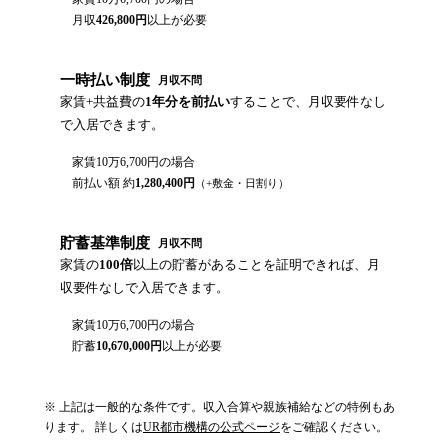
月収
426,800
円
以上が必要
一時払い制度
月収不問
家賃+共益費の
1年分を前払い
することで、月収要件なし
で入居できます。
家賃
10万6,700円
の場合
前払い額 約
1,280,400
円
（+敷金・日割り）
貯蓄基準制度
月収不問
家賃の
100倍
以上の貯蓄があることを証明できれば、月
収要件なしで入居できます。
家賃
10万6,700円
の場合
貯蓄
10,670,000
円
以上が必要
※ 上記は一般的な条件です。収入合算や親族補給などの特例もあ
ります。 詳しくは
UR都市機構の公式ページ
をご確認ください。