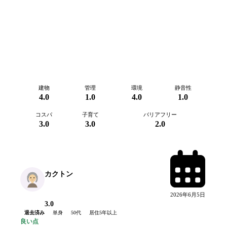
建物
管理
環境
静音性
4.0
1.0
4.0
1.0
コスパ
子育て
バリアフリー
3.0
3.0
2.0
カクトン
2026年6月5日
3.0
退去済み
単身
50代
居住
5年以上
良い点