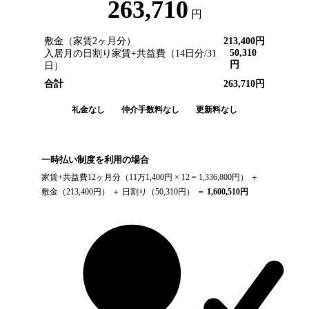
263,710
円
敷金（家賃2ヶ月分）
213,400
円
50,310
入居月の日割り家賃+共益費（
14
日分/
31
円
日）
合計
263,710
円
礼金なし
仲介手数料なし
更新料なし
一時払い制度を利用の場合
家賃+共益費12ヶ月分（
11万1,400円
× 12 =
1,336,800
円） ＋
敷金（
213,400
円） ＋ 日割り（
50,310
円） ＝
1,600,510
円