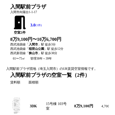
入間駅前プラザ
入間市向陽台1-1-17
3.0
(
1
件)
空室
2
件
8万9,100円〜10万6,700円
西武池袋線
「
入間市
」駅 徒歩
3
分
西武池袋線
「
稲荷山公園
」駅 徒歩
12
分
西武新宿線
「
狭山市
」駅 徒歩
38
分
61〜75㎡
管理38年～39年
入間駅前プラザ
団地（
埼玉
入間市
）のUR賃貸空室情報です。
入間駅前プラザの空室一覧
（
2
件）
賃料順
面積順
間取り図
間取り
号棟・号室
賃料
共益費
15号棟 103号
8万9,100円
3DK
4,700円
室