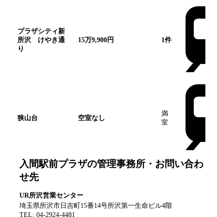
プラザシティ新
所沢 けやき通
15万9,900円
1
件
り
満
狭山台
空室なし
室
入間駅前プラザ
の管理事務所・お問い合わ
せ先
UR所沢営業センター
埼玉県所沢市日吉町15番14号所沢第一生命ビル4階
TEL:
04-2924-4481