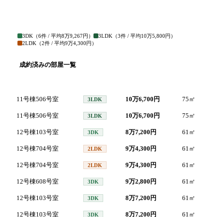
3DK
（
6
件 / 平均
8万9,267円
）
3LDK
（
3
件 / 平均
10万5,800円
）
2LDK
（
2
件 / 平均
9万4,300円
）
成約済みの部屋一覧
号室
間取り
家賃
面積
11号棟506号室
10万6,700円
75
㎡
20
3LDK
11号棟506号室
10万6,700円
75
㎡
20
3LDK
12号棟103号室
8万7,200円
61
㎡
20
3DK
12号棟704号室
9万4,300円
61
㎡
20
2LDK
12号棟704号室
9万4,300円
61
㎡
20
2LDK
12号棟608号室
9万2,800円
61
㎡
20
3DK
12号棟103号室
8万7,200円
61
㎡
20
3DK
12号棟103号室
8万7,200円
61
㎡
20
3DK