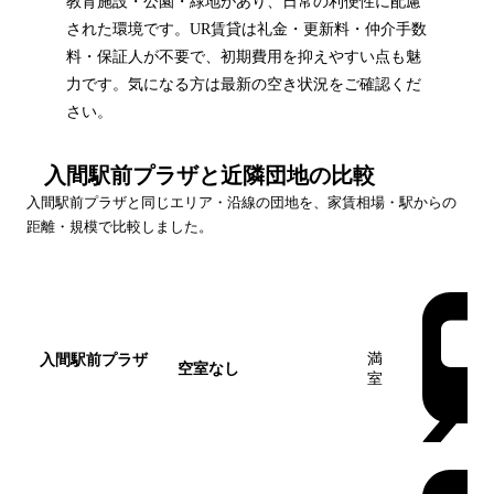
教育施設・公園・緑地があり、日常の利便性に配慮
された環境です。UR賃貸は礼金・更新料・仲介手数
料・保証人が不要で、初期費用を抑えやすい点も魅
力です。気になる方は最新の空き状況をご確認くだ
さい。
入間駅前プラザ
と近隣団地の比較
入間駅前プラザ
と同じエリア・沿線の団地を、家賃相場・駅からの
距離・規模で比較しました。
団地名
家賃帯
空室
最寄駅
満
入間駅前プラザ
空室なし
室
この団地