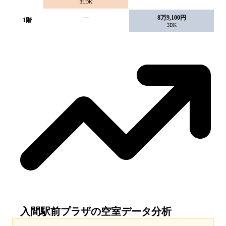
3LDK
—
8万9,100円
1
階
3DK
入間駅前プラザ
の空室データ分析