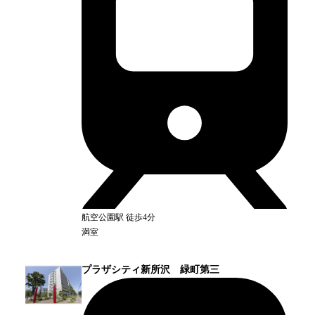
航空公園
駅
徒歩4分
満室
プラザシティ新所沢 緑町第三