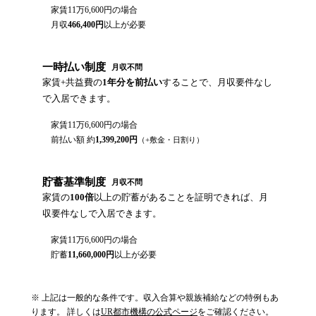
家賃
11万6,600円
の場合
月収
466,400
円
以上が必要
一時払い制度
月収不問
家賃+共益費の
1年分を前払い
することで、月収要件なし
で入居できます。
家賃
11万6,600円
の場合
前払い額 約
1,399,200
円
（+敷金・日割り）
貯蓄基準制度
月収不問
家賃の
100倍
以上の貯蓄があることを証明できれば、月
収要件なしで入居できます。
家賃
11万6,600円
の場合
貯蓄
11,660,000
円
以上が必要
※ 上記は一般的な条件です。収入合算や親族補給などの特例もあ
ります。 詳しくは
UR都市機構の公式ページ
をご確認ください。