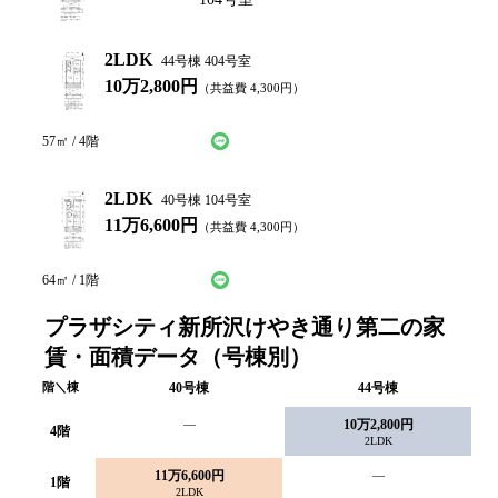
2LDK
44号棟 404号室
10万2,800円
（共益費
4,300
円）
LINEで仮申込み
問い合わせ
57
㎡ /
4
階
2LDK
40号棟 104号室
11万6,600円
（共益費
4,300
円）
LINEで仮申込み
問い合わせ
64
㎡ /
1
階
プラザシティ新所沢けやき通り第二の家
賃・面積データ（号棟別）
階＼棟
40
号棟
44
号棟
—
10万2,800円
4
階
2LDK
11万6,600円
—
1
階
2LDK