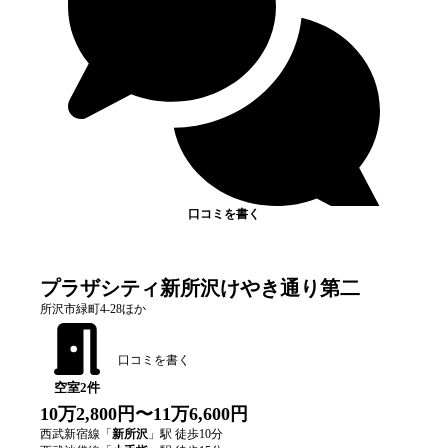
口コミを書く
プラザシティ新所沢けやき通り第二
所沢市緑町4-28ほか
口コミを書く
空室
2
件
10万2,800円〜11万6,600円
西武新宿線
「
新所沢
」駅 徒歩
10
分