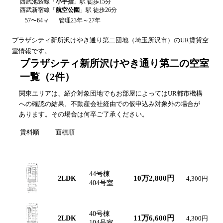
西武池袋線
「
小手指
」駅 徒歩
15
分
西武新宿線
「
航空公園
」駅 徒歩
26
分
57〜64㎡
管理23年～27年
プラザシティ新所沢けやき通り第二
団地（
埼玉
所沢市
）のUR賃貸空
室情報です。
プラザシティ新所沢けやき通り第二の空室
一覧
（
2
件）
関東エリアは、紹介対象団地でもお部屋によってはUR都市機構
への確認の結果、不動産会社経由での仮申込み対象外の場合が
あります。その場合は何卒ご了承ください。
賃料順
面積順
間取り図
間取り
号棟・号室
賃料
共益費
44号棟
10万2,800円
2LDK
4,300円
404号室
40号棟
11万6,600円
2LDK
4,300円
104号室