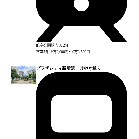
航空公園
駅
徒歩2分
空室
2
件
9万2,900円〜9万3,500円
プラザシティ新所沢 けやき通り