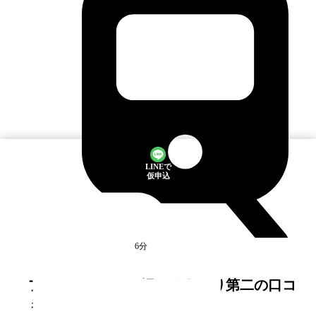
LINEで
仮申込
新所沢
駅
徒歩6分
満室
プラザシティ新所沢けやき通り第二
の口コ
ミ・評判