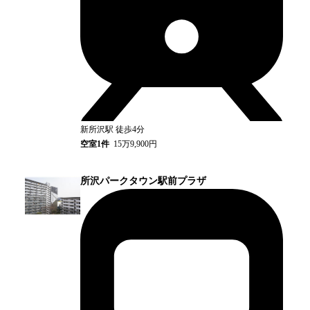
新所沢
駅
徒歩4分
空室
1
件
15万9,900円
所沢パークタウン駅前プラザ