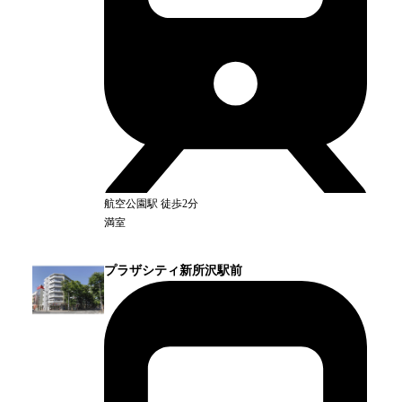
航空公園
駅
徒歩2分
満室
プラザシティ新所沢駅前