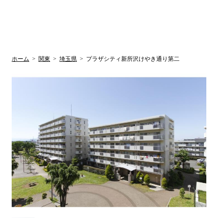
UR賃貸空室情報
検
by ラク賃不
動産
索
サイト
関西検索
大阪
兵庫
京都
関東検索
中部検索
ホーム
>
関東
>
埼玉県
>
プラザシティ新所沢けやき通り第二