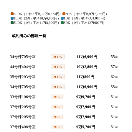
2LDK
（
17
件 / 平均
11万8,824円
）
2DK
（
7
件 / 平均
9万7,786円
）
1LDK
（
2
件 / 平均
10万6,600円
）
1DK
（
1
件 / 平均
7万4,800円
）
3LDK
（
1
件 / 平均
11万8,900円
）
3DK
（
1
件 / 平均
12万600円
）
成約済みの部屋一覧
号室
間取り
家賃
面積
34号棟705号室
11万6,900円
55
㎡
20
2LDK
44号棟404号室
10万2,800円
57
㎡
20
2LDK
35号棟203号室
11万800円
62
㎡
20
2LDK
34号棟705号室
11万6,900円
55
㎡
20
2LDK
33号棟106号室
9万9,700円
51
㎡
20
2DK
37号棟205号室
9万7,900円
51
㎡
20
2DK
37号棟205号室
9万7,900円
51
㎡
20
2DK
37号棟408号室
9万5,700円
51
㎡
20
2DK