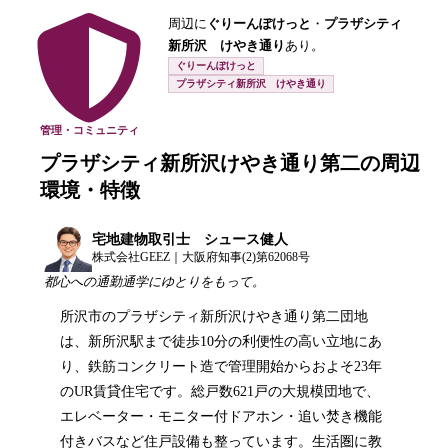
周辺に
ぐりーんぽけっと
・
プラザシティ
新所沢 けやき通り
あり。
ぐりーんぽけっと
プラザシティ新所沢 けやき通り
管理・コミュニティ
プラザシティ新所沢けやき通り第二
の周辺
環境・特徴
宅地建物取引士 シュース健人
株式会社GEEZ｜大阪府知事(2)第62068号
都心への通勤通学にゆとりをもって。
所沢市のプラザシティ新所沢けやき通り第二団地
は、新所沢駅まで徒歩10分の利便性の高い立地にあ
り、鉄筋コンクリート造で管理開始からおよそ23年
のUR賃貸住宅です。総戸数621戸の大規模団地で、
エレベーター・モニター付ドアホン・追い焚き機能
付きバスなど住戸設備も整っています。生活圏に教