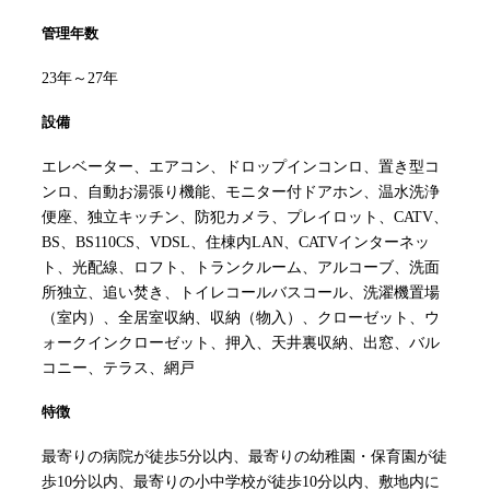
管理年数
23年～27年
設備
エレベーター、エアコン、ドロップインコンロ、置き型コ
ンロ、自動お湯張り機能、モニター付ドアホン、温水洗浄
便座、独立キッチン、防犯カメラ、プレイロット、CATV、
BS、BS110CS、VDSL、住棟内LAN、CATVインターネッ
ト、光配線、ロフト、トランクルーム、アルコーブ、洗面
所独立、追い焚き、トイレコールバスコール、洗濯機置場
（室内）、全居室収納、収納（物入）、クローゼット、ウ
ォークインクローゼット、押入、天井裏収納、出窓、バル
コニー、テラス、網戸
特徴
最寄りの病院が徒歩5分以内、最寄りの幼稚園・保育園が徒
歩10分以内、最寄りの小中学校が徒歩10分以内、敷地内に