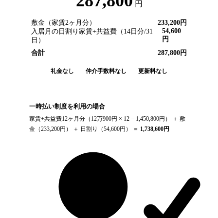
287,800
円
敷金（家賃2ヶ月分）
233,200
円
54,600
入居月の日割り家賃+共益費（
14
日分/
31
円
日）
合計
287,800
円
礼金なし
仲介手数料なし
更新料なし
一時払い制度を利用の場合
家賃+共益費12ヶ月分（
12万900円
× 12 =
1,450,800
円） ＋ 敷
金（
233,200
円） ＋ 日割り（
54,600
円） ＝
1,738,600
円