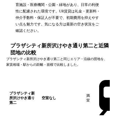
育施設・医療機関・公園・緑地があり、日常の利便
性に配慮された環境です。UR賃貸は礼金・更新料・
仲介手数料・保証人が不要で、初期費用を抑えやす
い点も魅力です。気になる方は最新の空き状況をご
確認ください。
プラザシティ新所沢けやき通り第二
と近隣
団地の比較
プラザシティ新所沢けやき通り第二
と同じエリア・沿線の団地を、
家賃相場・駅からの距離・規模で比較しました。
団地名
家賃帯
空室
最寄駅
プラザシティ新
満
所沢けやき通り
空室なし
室
第二
この団地