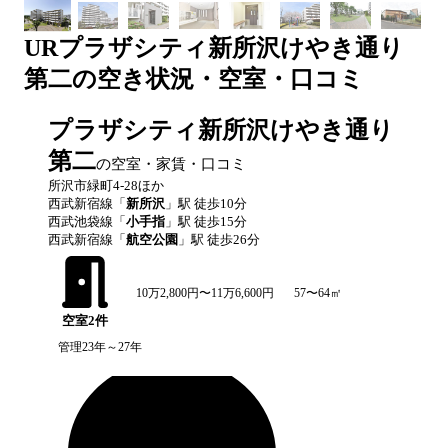
UR
プラザシティ新所沢けやき通り
第二
の空き状況・空室・口コミ
プラザシティ新所沢けやき通り
第二
の空室・家賃・口コミ
所沢市緑町4-28ほか
西武新宿線
「
新所沢
」駅 徒歩
10
分
西武池袋線
「
小手指
」駅 徒歩
15
分
西武新宿線
「
航空公園
」駅 徒歩
26
分
10万2,800円〜11万6,600円
57〜64㎡
空室
2
件
管理23年～27年