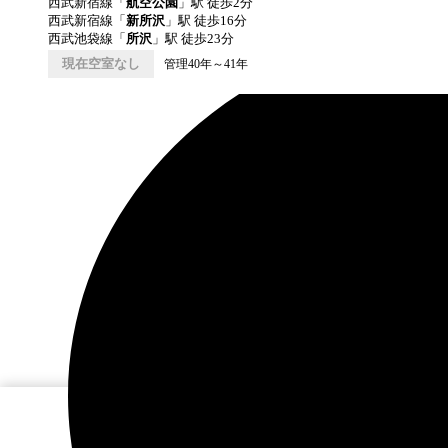
西武新宿線
「
航空公園
」駅 徒歩
2
分
西武新宿線
「
新所沢
」駅 徒歩
16
分
西武池袋線
「
所沢
」駅 徒歩
23
分
現在空室なし
管理40年～41年