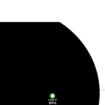
LINEで
仮申込