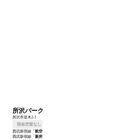
所沢パークタウン駅前プラザ
所沢市並木2-1
現在空室なし
口コミを書く
西武新宿線
「
航空公園
」駅 徒歩
2
分
西武新宿線
「
新所沢
」駅 徒歩
16
分