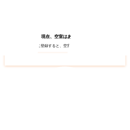
。
現在、空室はありません
約（空き通知メール）に登録すると、空室が出た際にいち早くメールでお知
フォームで
所沢パークタウン駅前プラザ
の空き待ち予約はこちら
仮申込み