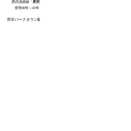
西武池袋線
「
所沢
」駅 徒歩
23
分
管理40年～41年
所沢パークタウン駅前プラザ
団地（
埼玉
所沢市
）のUR賃貸空室情報です
空き待ち予