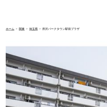
UR賃貸空室情報サイト
by ラク賃不動
関西検索
大阪
兵庫
京都
関東検索
中部検索
ホーム
>
関東
>
埼玉県
>
所沢パークタウン駅前プラザ