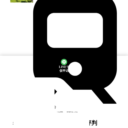
LINEで
仮申込
鴨居
駅
徒歩1分
空室
2
件
7万8,500円〜7万9,600円
ミラリオ鶴見小野
の口コミ・評判