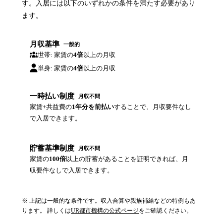
す。入居には以下のいずれかの条件を満たす必要があり
ます。
月収基準
一般的
世帯: 家賃の
4倍
以上の月収
単身: 家賃の
4倍
以上の月収
一時払い制度
月収不問
家賃+共益費の
1年分を前払い
することで、月収要件なし
で入居できます。
貯蓄基準制度
月収不問
家賃の
100倍
以上の貯蓄があることを証明できれば、月
収要件なしで入居できます。
※ 上記は一般的な条件です。収入合算や親族補給などの特例もあ
ります。 詳しくは
UR都市機構の公式ページ
をご確認ください。