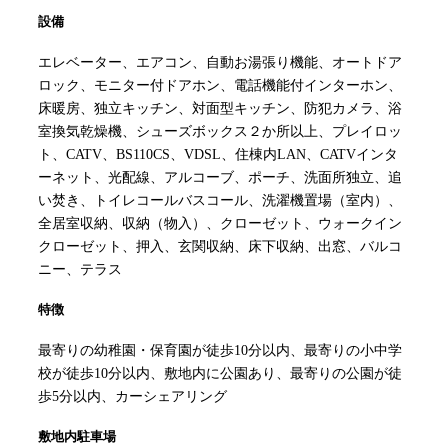
設備
エレベーター、エアコン、自動お湯張り機能、オートドア
ロック、モニター付ドアホン、電話機能付インターホン、
床暖房、独立キッチン、対面型キッチン、防犯カメラ、浴
室換気乾燥機、シューズボックス２か所以上、プレイロッ
ト、CATV、BS110CS、VDSL、住棟内LAN、CATVインタ
ーネット、光配線、アルコーブ、ポーチ、洗面所独立、追
い焚き、トイレコールバスコール、洗濯機置場（室内）、
全居室収納、収納（物入）、クローゼット、ウォークイン
クローゼット、押入、玄関収納、床下収納、出窓、バルコ
ニー、テラス
特徴
最寄りの幼稚園・保育園が徒歩10分以内、最寄りの小中学
校が徒歩10分以内、敷地内に公園あり、最寄りの公園が徒
歩5分以内、カーシェアリング
敷地内駐車場