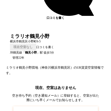
口コミを書く
ミラリオ鶴見小野
横浜市鶴見区小野町6-5
現在空室なし
口コミを書く
JR鶴見線
「
鶴見小野
」駅 徒歩
5
分
管理22年
ミラリオ鶴見小野
団地（
神奈川
横浜市鶴見区
）のUR賃貸空室情報で
す。
現在、空室はありません
空き待ち予約（空き通知メール）に登録すると、空室が出た
際にいち早くメールでお知らせします。