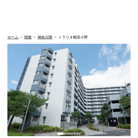
UR賃貸空室情報
検
by ラク賃不
動産
索
サイト
関西検索
大阪
兵庫
京都
関東検索
中部検索
ホーム
>
関東
>
神奈川県
>
ミラリオ鶴見小野