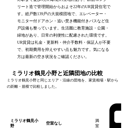
リート造で管理開始からおよそ22年のUR賃貸住宅で
す。総戸数139戸の大規模団地で、エレベーター・
モニター付ドアホン・追い焚き機能付きバスなど住
戸設備も整っています。生活圏に教育施設・公園・
緑地があり、日常の利便性に配慮された環境です。
UR賃貸は礼金・更新料・仲介手数料・保証人が不要
で、初期費用を抑えやすい点も魅力です。気になる
方は最新の空き状況をご確認ください。
ミラリオ鶴見小野
と近隣団地の比較
ミラリオ鶴見小野
と同じエリア・沿線の団地を、家賃相場・駅から
の距離・規模で比較しました。
団地名
家賃帯
空室
最寄駅
ミラリオ鶴見小
満
空室なし
野
室
この団地