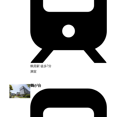
鶴見
駅
徒歩7分
満室
鶴が台