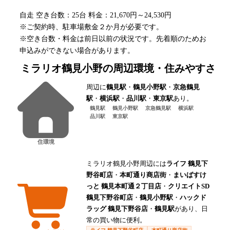
自走 空き台数：25台 料金：21,670円～24,530円
※ご契約時、駐車場敷金２か月が必要です。
※空き台数・料金は前日以前の状況です。先着順のためお
申込みができない場合があります。
ミラリオ鶴見小野
の周辺環境・住みやすさ
周辺に
鶴見駅
・
鶴見小野駅
・
京急鶴見
駅
・
横浜駅
・
品川駅
・
東京駅
あり。
鶴見駅
鶴見小野駅
京急鶴見駅
横浜駅
品川駅
東京駅
住環境
ミラリオ鶴見小野周辺には
ライフ 鶴見下
野谷町店
・
本町通り商店街
・
まいばすけ
っと 鶴見本町通２丁目店
・
クリエイトSD
鶴見下野谷町店
・
鶴見小野駅
・
ハックド
ラッグ 鶴見下野谷店
・
鶴見駅
があり、日
常の買い物に便利。