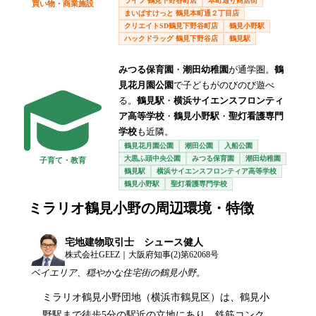
ライフ 鶴見下野谷町店
本町通り商店街
買い物・商業施設
まいばすけっと 鶴見本町通２丁目店
クリエイトSD鶴見下野谷町店
鶴見小野駅
ハックドラッグ 鶴見下野谷店
鶴見駅
みつる保育園
・
潮田幼稚園
が通学圏。
鶴
見花月園公園
で子どもがのびのび遊べ
る。
鶴見駅
・
横浜サイエンスフロンティ
ア高等学校
・
鶴見小野駅
・
聖灯看護専門
学校
も近隣。
鶴見花月園公園
潮田公園
入船公園
大黒ふ頭中央公園
みつる保育園
潮田幼稚園
子育て・教育
鶴見駅
横浜サイエンスフロンティア高等学校
鶴見小野駅
聖灯看護専門学校
ミラリオ鶴見小野
の周辺環境・特徴
宅地建物取引士 シュース健人
株式会社GEEZ｜大阪府知事(2)第62068号
ベイエリア、穏やかな住宅街の鶴見小野。
ミラリオ鶴見小野団地（横浜市鶴見区）は、鶴見小
野駅まで徒歩5分の駅近の立地にあり、鉄筋コンク