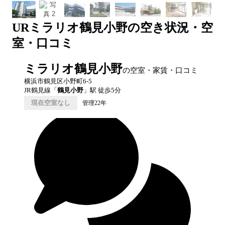
UR
ミラリオ鶴見小野
の空き状況・空
室・口コミ
ミラリオ鶴見小野
の空室・家賃・口コミ
横浜市鶴見区小野町6-5
JR鶴見線
「
鶴見小野
」駅 徒歩
5
分
現在空室なし
管理22年