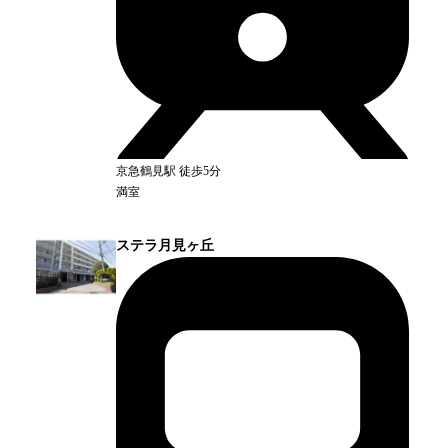
京急鶴見
駅
徒歩5分
満室
ステラ月見ヶ丘