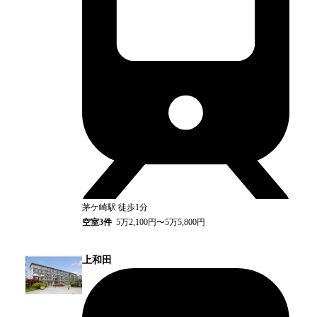
茅ケ崎
駅
徒歩1分
空室
3
件
5万2,100円〜5万5,800円
上和田