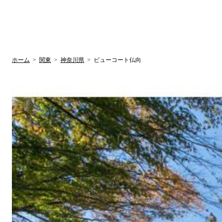
UR賃貸空室情報サイト
by ラク賃不動
関西検索
大阪
兵庫
京都
関東検索
中部検索
ホーム
>
関東
>
神奈川県
>
ビューコート仏向