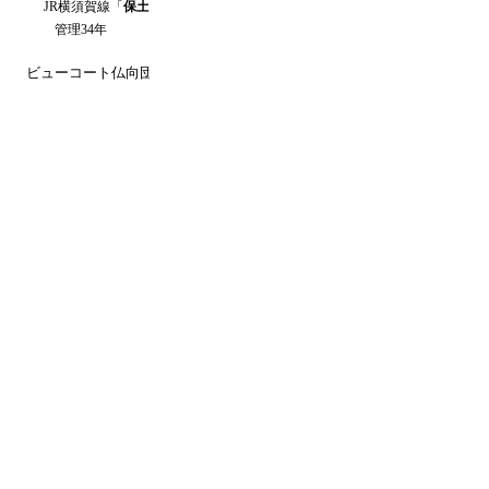
JR横須賀線
「
保土ケ谷
」駅 徒歩
1
分
管理34年
ビューコート仏向
団地（
神奈川
横浜市保土ケ谷区
）のUR賃貸空室情報で
空き待ち予