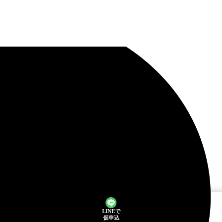
LINEで
仮申込