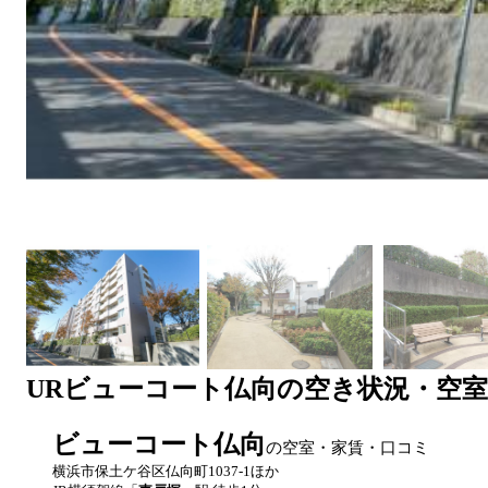
UR
ビューコート仏向
の空き状況・空
ビューコート仏向
の空室・家賃・口コミ
横浜市保土ケ谷区仏向町1037-1ほか