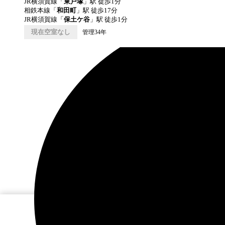
JR横須賀線
「
東戸塚
」駅 徒歩
1
分
相鉄本線
「
和田町
」駅 徒歩
17
分
JR横須賀線
「
保土ケ谷
」駅 徒歩
1
分
現在空室なし
管理34年