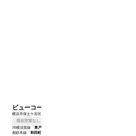
ビューコート仏向
横浜市保土ケ谷区仏向町1037-1ほか
現在空室なし
口コミを書く
JR横須賀線
「
東戸塚
」駅 徒歩
1
分
相鉄本線
「
和田町
」駅 徒歩
17
分