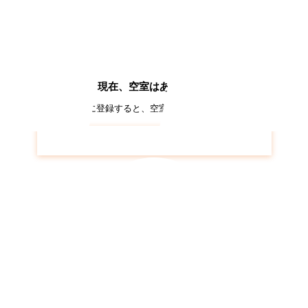
す。
現在、空室はありません
約（空き通知メール）に登録すると、空室が出た際にいち早くメールでお知
フォームで
ビューコート仏向
の空き待ち予約はこちら
仮申込み