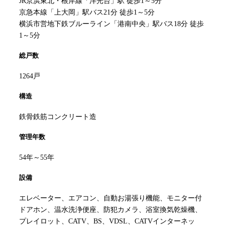
JR京浜東北・根岸線「洋光台」駅 徒歩1～5分
京急本線「上大岡」駅バス21分 徒歩1～5分
横浜市営地下鉄ブルーライン「港南中央」駅バス18分 徒歩
1～5分
総戸数
1264戸
構造
鉄骨鉄筋コンクリート造
管理年数
54年～55年
設備
エレベーター、エアコン、自動お湯張り機能、モニター付
ドアホン、温水洗浄便座、防犯カメラ、浴室換気乾燥機、
プレイロット、CATV、BS、VDSL、CATVインターネッ