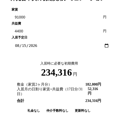
家賃
円
共益費
円
入居予定日
入居時に必要な初期費用
234,316
円
敷金（家賃2ヶ月分）
182,000
円
52,316
入居月の日割り家賃+共益費（
17
日分/
31
円
日）
合計
234,316
円
礼金なし
仲介手数料なし
更新料なし