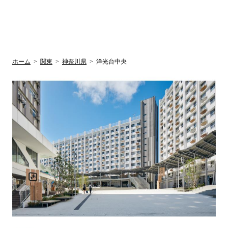
UR賃貸空室情報
検
by ラク賃不
動産
索
サイト
関西検索
大阪
兵庫
京都
関東検索
中部検索
ホーム
>
関東
>
神奈川県
>
洋光台中央