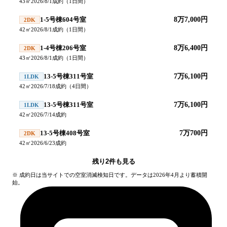
43
㎡
2026/8/1
成約
（
1
日間）
1-5号棟604号室
8万7,000円
2DK
42
㎡
2026/8/1
成約
（
1
日間）
1-4号棟206号室
8万6,400円
2DK
43
㎡
2026/8/1
成約
（
1
日間）
13-5号棟311号室
7万6,100円
1LDK
42
㎡
2026/7/18
成約
（
4
日間）
13-5号棟311号室
7万6,100円
1LDK
42
㎡
2026/7/14
成約
13-5号棟408号室
7万700円
2DK
42
㎡
2026/6/23
成約
残り
2
件も見る
※ 成約日は当サイトでの空室消滅検知日です。データは2026年4月より蓄積開
始。