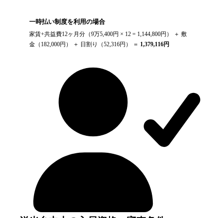
一時払い制度を利用の場合
家賃+共益費12ヶ月分（
9万5,400円
× 12 =
1,144,800
円） ＋ 敷
金（
182,000
円） ＋ 日割り（
52,316
円） ＝
1,379,116
円