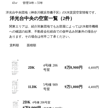
43㎡
管理54年～55年
洋光台中央
団地（
神奈川
横浜市磯子区
）のUR賃貸空室情報です。
洋光台中央の空室一覧
（
2
件）
関東エリアは、紹介対象団地でもお部屋によってはUR都市機構
への確認の結果、不動産会社経由での仮申込み対象外の場合が
あります。その場合は何卒ご了承ください。
賃料順
面積順
間取り図
間取り
号棟・号室
賃料
共益費
面
4号棟 206
43
8万8,900円
2DK
4,400円
㎡
号室
5号棟 909
43
9万1,000円
1LDK
4,400円
㎡
号室
2DK
4号棟 206号室
8万8,900円