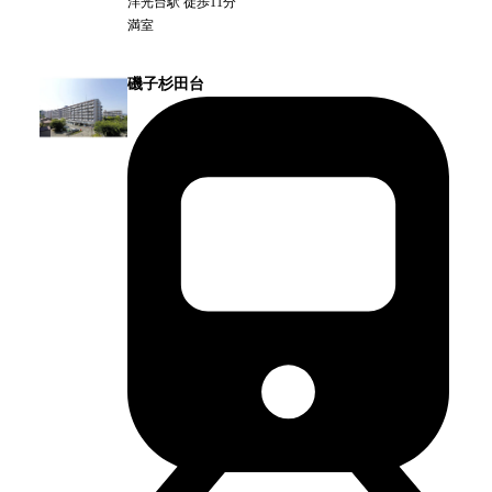
洋光台
駅
徒歩11分
満室
磯子杉田台