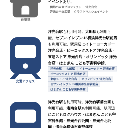
イベント
あり。
団地の未来プロジェクト
洋光台北
洋光台中央広場
クラフトマルシェイベント
住環境
洋光台駅
も利用可能。
大船駅
も利用可
能。
セブン-イレブン JS横浜洋光台駅前店
も利用可能。駅周辺に
イトーヨーカドー
洋光台店
・
ピーコックストア 洋光台店
・
東急ストア 洋光台店
・
オリンピック 洋光
台店
・
はまぎん こども宇宙科学館
。
洋光台駅
大船駅
イトーヨーカドー 洋光台店
ピーコックストア 洋光台店
東急ストア 洋光台店
オリンピック 洋光台店
交通アクセス
セブン-イレブン JS横浜洋光台駅前店
はまぎん こども宇宙科学館
洋光台駅
も利用可能。
洋光台駅前公園
も
利用可能。
港南台駅
も利用可能。駅周辺
に
こどもログハウス
・
はまぎん こども宇
宙科学館
・
洋光台西公園
・
洋光台北公
園
・
済生会横浜市南部病院
。