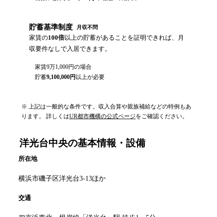
貯蓄基準制度
月収不問
家賃の
100倍
以上の貯蓄があることを証明できれば、月
収要件なしで入居できます。
家賃
9万1,000円
の場合
貯蓄
9,100,000
円
以上が必要
※ 上記は一般的な条件です。収入合算や親族補給などの特例もあ
ります。 詳しくは
UR都市機構の公式ページ
をご確認ください。
洋光台中央
の基本情報・設備
所在地
横浜市磯子区洋光台3-13ほか
交通