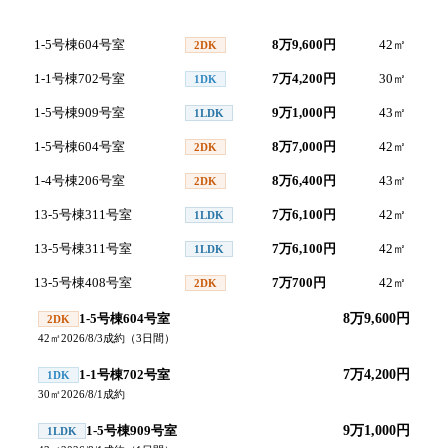
号室
間取り
家賃
面積
1-5号棟604号室
8万9,600円
42
㎡
2
2DK
1-1号棟702号室
7万4,200円
30
㎡
2
1DK
1-5号棟909号室
9万1,000円
43
㎡
2
1LDK
1-5号棟604号室
8万7,000円
42
㎡
2
2DK
1-4号棟206号室
8万6,400円
43
㎡
2
2DK
13-5号棟311号室
7万6,100円
42
㎡
2
1LDK
13-5号棟311号室
7万6,100円
42
㎡
2
1LDK
13-5号棟408号室
7万700円
42
㎡
2
2DK
1-5号棟604号室
8万9,600円
2DK
42
㎡
2026/8/3
成約
（
3
日間）
1-1号棟702号室
7万4,200円
1DK
30
㎡
2026/8/1
成約
1-5号棟909号室
9万1,000円
1LDK