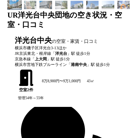
UR
洋光台中央団地
の空き状況・空
室・口コミ
洋光台中央
の空室・家賃・口コミ
横浜市磯子区洋光台3-13ほか
JR京浜東北・根岸線
「
洋光台
」駅 徒歩
1
分
京急本線
「
上大岡
」駅 徒歩
1
分
横浜市営地下鉄ブルーライン
「
港南中央
」駅 徒歩
1
分
8万8,900円〜9万1,000円
43㎡
空室
2
件
管理54年～55年