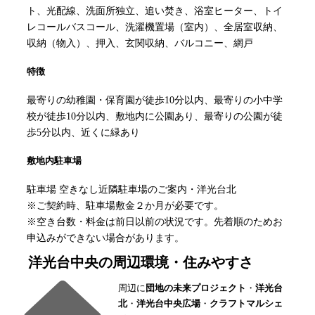
ト、光配線、洗面所独立、追い焚き、浴室ヒーター、トイ
レコールバスコール、洗濯機置場（室内）、全居室収納、
収納（物入）、押入、玄関収納、バルコニー、網戸
特徴
最寄りの幼稚園・保育園が徒歩10分以内、最寄りの小中学
校が徒歩10分以内、敷地内に公園あり、最寄りの公園が徒
歩5分以内、近くに緑あり
敷地内駐車場
駐車場 空きなし近隣駐車場のご案内・洋光台北
※ご契約時、駐車場敷金２か月が必要です。
※空き台数・料金は前日以前の状況です。先着順のためお
申込みができない場合があります。
洋光台中央
の周辺環境・住みやすさ
周辺に
団地の未来プロジェクト
・
洋光台
北
・
洋光台中央広場
・
クラフトマルシェ