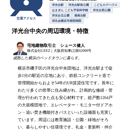
洋光台駅
洋光台駅前公園
こどもログハウス
はまぎん こども宇宙科学館
洋光台西公園
洋光台北公園
港南台駅
交通アクセス
済生会横浜市南部病院
洋光台中央
の周辺環境・特徴
宅地建物取引士 シュース健人
株式会社GEEZ｜大阪府知事(2)第62068号
成熟した横浜のベッドタウンに暮らす。
横浜市磯子区の洋光台中央団地は、洋光台駅まで徒
歩1分の駅近の立地にあり、鉄筋コンクリート造で
管理開始からおよそ54年のUR賃貸住宅です。長年に
わたり多くの世帯に住み継がれ、計画的な修繕・管
理が行われてきた点も安心材料です。総戸数1264戸
の大規模団地で、エレベーター・モニター付ドアホ
ン・追い焚き機能付きバスといった設備面も充実し
ています。周辺には教育施設・公園・緑地がそろ
い、暮らしやすい住環境です。礼金・更新料・仲介