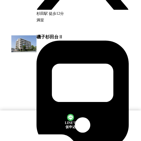
杉田
駅
徒歩12分
満室
磯子杉田台Ⅱ
LINEで
仮申込