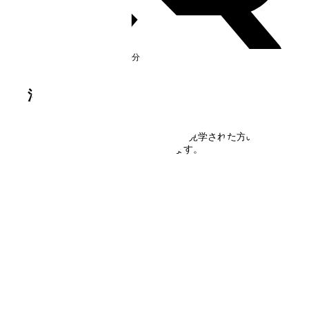
杉田
駅
徒歩13分
満室
洋光台中央
の口コミ・評判
洋光台中央
に住んだことがある方、見学された方の口コ
ミを募集しています。
口コミを書く
フォームで
仮申込み
エリアから探す
UR賃貸を知る