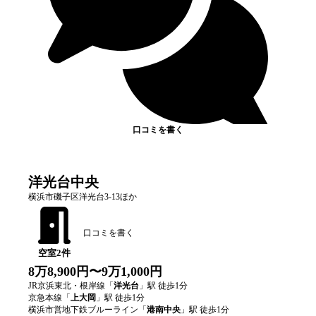
口コミを書く
洋光台中央
横浜市磯子区洋光台3-13ほか
口コミを書く
空室
2
件
8万8,900円〜9万1,000円
JR京浜東北・根岸線
「
洋光台
」駅 徒歩
1
分
京急本線
「
上大岡
」駅 徒歩
1
分
横浜市営地下鉄ブルーライン
「
港南中央
」駅 徒歩
1
分