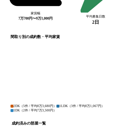
家賃幅
平均募集日数
7万700円〜9万1,000円
2日
間取り別の成約数・平均家賃
2DK
（
5
件 / 平均
8万3,680円
）
1LDK
（
3
件 / 平均
8万1,067円
）
1DK
（
2
件 / 平均
7万3,500円
）
成約済みの部屋一覧