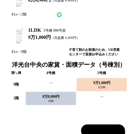
（共益費
4,400
円）
LINEで仮申込み
問い合わせ
43
㎡ /
2
階
1LDK
5号棟 909号室
9万1,000円
（共益費
4,400
円）
子育て割のお部屋のため、UR営業
43
㎡ /
9
階
センターで直接お申込みください
洋光台中央の家賃・面積データ（号棟別）
階＼棟
4
号棟
5
号棟
—
9万1,000円
9
階
1LDK
8万8,900円
—
2
階
2DK