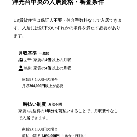
洋光台中央の入居資格・審査条件
UR賃貸住宅は保証人不要・仲介手数料なしで入居できま
す。入居には以下のいずれかの条件を満たす必要があり
ます。
月収基準
一般的
世帯: 家賃の
4倍
以上の月収
単身: 家賃の
4倍
以上の月収
家賃
9万1,000円
の場合
月収
364,000
円
以上が必要
一時払い制度
月収不問
家賃+共益費の
1年分を前払い
することで、月収要件なし
で入居できます。
家賃
9万1,000円
の場合
前払い額 約
1,092,000
円
（+敷金・日割り）