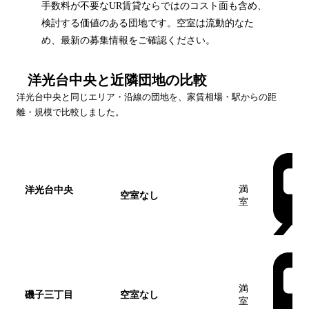
手数料が不要なUR賃貸ならではのコスト面も含め、
検討する価値のある団地です。空室は流動的なた
め、最新の募集情報をご確認ください。
洋光台中央
と近隣団地の比較
洋光台中央
と同じエリア・沿線の団地を、家賃相場・駅からの距
離・規模で比較しました。
団地名
家賃帯
空室
最寄駅
満
洋光台中央
この団
空室なし
室
地
満
磯子三丁目
空室なし
室