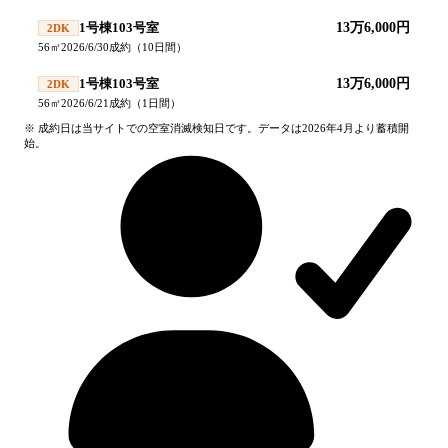
1号棟103号室
13万6,000円
2DK
56
㎡
2026/6/30
成約
（
10
日間）
1号棟103号室
13万6,000円
2DK
56
㎡
2026/6/21
成約
（
1
日間）
※ 成約日は当サイトでの空室消滅検知日です。データは2026年4月より蓄積開
始。