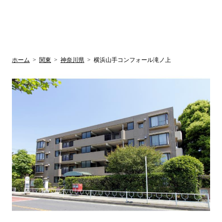
UR賃貸空室情報
検
by ラク賃不
動産
索
サイト
関西検索
大阪
兵庫
京都
関東検索
中部検索
ホーム
>
関東
>
神奈川県
>
横浜山手コンフォール滝ノ上