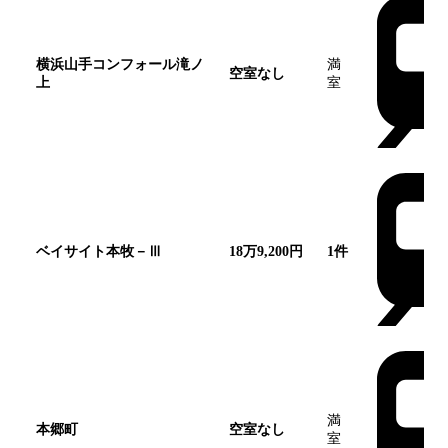
横浜山手コンフォール滝ノ
満
空室なし
上
室
この団地
ベイサイト本牧－Ⅲ
18万9,200円
1
件
満
本郷町
空室なし
室