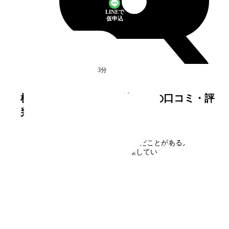
LINEで
仮申込
馬車道
駅
徒歩3分
満室
横浜山手コンフォール滝ノ上
の口コミ・評
判
横浜山手コンフォール滝ノ上
に住んだことがある方、見
学された方の口コミを募集しています。
口コミを書く
フォームで
仮申込み