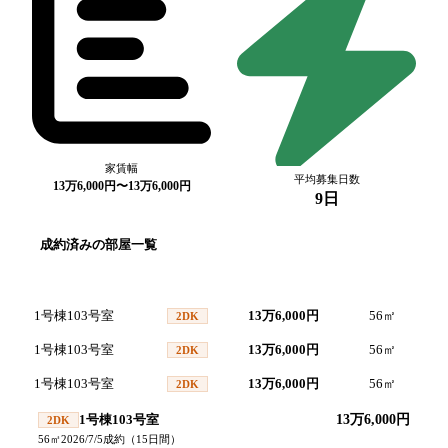
家賃幅
平均募集日数
13万6,000円〜13万6,000円
9日
成約済みの部屋一覧
号室
間取り
家賃
面積
成
1号棟103号室
13万6,000円
56
㎡
202
2DK
1号棟103号室
13万6,000円
56
㎡
202
2DK
1号棟103号室
13万6,000円
56
㎡
202
2DK
1号棟103号室
13万6,000円
2DK
56
㎡
2026/7/5
成約
（
15
日間）