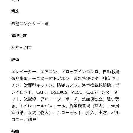
構造
鉄筋コンクリート造
管理年数
25年～28年
設備
エレベーター、エアコン、ドロップインコンロ、自動お湯
張り機能、モニター付ドアホン、温水洗浄便座、独立キッ
チン、対面型キッチン、防犯カメラ、浴室換気乾燥機、プ
レイロット、CATV、BS110CS、VDSL、CATVインターネ
ット、光配線、アルコーブ、ポーチ、洗面所独立、追い焚
き、トイレコールバスコール、洗濯機置場（室内）、全居
室収納、収納（物入）、クローゼット、押入、出窓、バル
コニー、網戸
特徴