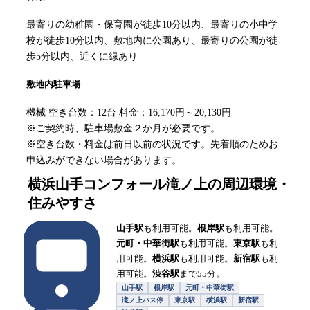
最寄りの幼稚園・保育園が徒歩10分以内、最寄りの小中学
校が徒歩10分以内、敷地内に公園あり、最寄りの公園が徒
歩5分以内、近くに緑あり
敷地内駐車場
機械 空き台数：12台 料金：16,170円～20,130円
※ご契約時、駐車場敷金２か月が必要です。
※空き台数・料金は前日以前の状況です。先着順のためお
申込みができない場合があります。
横浜山手コンフォール滝ノ上
の周辺環境・
住みやすさ
山手駅
も利用可能。
根岸駅
も利用可能。
元町・中華街駅
も利用可能。
東京駅
も利
用可能。
横浜駅
も利用可能。
新宿駅
も利
用可能。
渋谷駅
まで55分。
山手駅
根岸駅
元町・中華街駅
滝ノ上バス停
東京駅
横浜駅
新宿駅