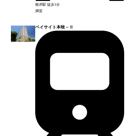
根岸
駅
徒歩1分
満室
ベイサイト本牧－Ⅱ