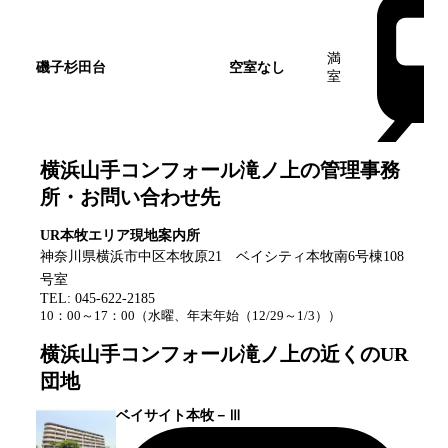
満
磯子杉田台
空室なし
室
横浜山手コンフォール滝ノ上
の管理事務
所・お問い合わせ先
UR本牧エリア現地案内所
神奈川県横浜市中区本牧原21 ベイシティ本牧南6号棟108
号室
TEL:
045-622-2185
10：00～17：00
（
水曜、年末年始（12/29～1/3）
）
横浜山手コンフォール滝ノ上
の近くのUR
団地
ベイサイト本牧－Ⅲ