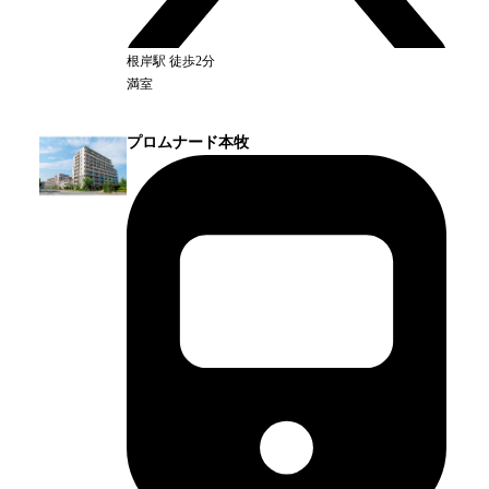
根岸
駅
徒歩2分
満室
プロムナード本牧