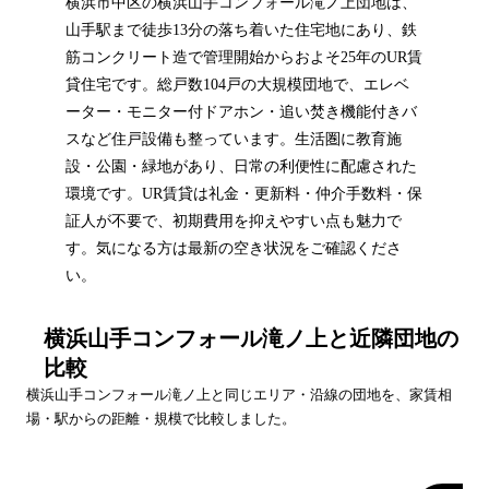
横浜市中区の横浜山手コンフォール滝ノ上団地は、
山手駅まで徒歩13分の落ち着いた住宅地にあり、鉄
筋コンクリート造で管理開始からおよそ25年のUR賃
貸住宅です。総戸数104戸の大規模団地で、エレベ
ーター・モニター付ドアホン・追い焚き機能付きバ
スなど住戸設備も整っています。生活圏に教育施
設・公園・緑地があり、日常の利便性に配慮された
環境です。UR賃貸は礼金・更新料・仲介手数料・保
証人が不要で、初期費用を抑えやすい点も魅力で
す。気になる方は最新の空き状況をご確認くださ
い。
横浜山手コンフォール滝ノ上
と近隣団地の
比較
横浜山手コンフォール滝ノ上
と同じエリア・沿線の団地を、家賃相
場・駅からの距離・規模で比較しました。
団地名
家賃帯
空室
最寄駅