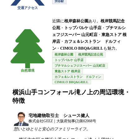
渋谷駅
交通アクセス
近隣に
根岸森林公園
あり。
根岸競馬記念
公苑
・
トップパルケ 山手店
・
プチマルシ
ェフジスーパー 山元町店
・
東急ストア 根
岸店
・
カフェ＆レストラン ドルフィ
ン
・
CIMOLO BBQ&GRILL
も魅力。
根岸森林公園
根岸競馬記念公苑
トップパルケ 山手店
プチマルシェフジスーパー 山元町店
自然環境
東急ストア 根岸店
カフェ＆レストラン ドルフィン
CIMOLO BBQ&GRILL
横浜山手コンフォール滝ノ上
の周辺環境・
特徴
宅地建物取引士 シュース健人
株式会社GEEZ｜大阪府知事(2)第62068号
憩いとゆとりと安心のファミリーライフ。