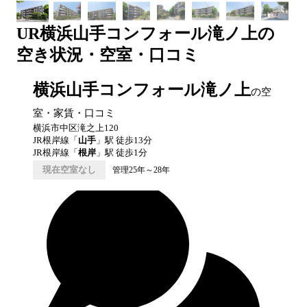
UR
横浜山手コンフォール滝ノ上
の
空き状況・空室・口コミ
横浜山手コンフォール滝ノ上
の空
室・家賃・口コミ
横浜市中区滝之上120
JR根岸線
「
山手
」駅 徒歩
13
分
JR根岸線
「
根岸
」駅 徒歩
1
分
現在空室なし
管理25年～28年