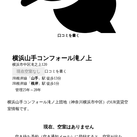
口コミを書く
横浜山手コンフォール滝ノ上
横浜市中区滝之上120
現在空室なし
口コミを書く
JR根岸線
「
山手
」駅 徒歩
13
分
JR根岸線
「
根岸
」駅 徒歩
1
分
管理25年～28年
横浜山手コンフォール滝ノ上
団地（
神奈川
横浜市中区
）のUR賃貸空
室情報です。
現在、空室はありません
空き待ち予約（空き通知メール）に登録すると、空室が出た