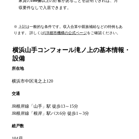
家賃の
100倍
以上の貯蓄があることを証明できれば、月
収要件なしで入居できます。
※ 上記は一般的な条件です。収入合算や親族補給などの特例もあ
ります。 詳しくは
UR都市機構の公式ページ
をご確認ください。
横浜山手コンフォール滝ノ上
の基本情報・
設備
所在地
横浜市中区滝之上120
交通
JR根岸線「山手」駅 徒歩13～15分
JR根岸線「根岸」駅バス6分 徒歩1～3分
総戸数
104戸