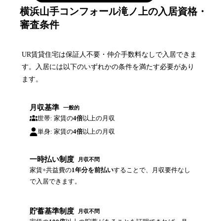
横浜山手コンフォール滝ノ上の入居資格・
審査条件
UR賃貸住宅は保証人不要・仲介手数料なしで入居できま
す。入居には以下のいずれかの条件を満たす必要があり
ます。
月収基準
一般的
世帯: 家賃の
4倍
以上の月収
単身: 家賃の
4倍
以上の月収
一時払い制度
月収不問
家賃+共益費の
1年分を前払い
することで、月収要件なし
で入居できます。
貯蓄基準制度
月収不問