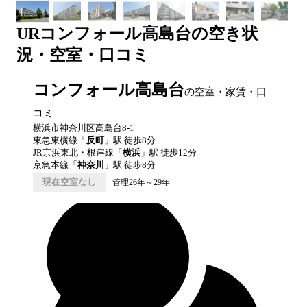
UR
コンフォール高島台
の空き状
況・空室・口コミ
コンフォール高島台
の空室・家賃・口
コミ
横浜市神奈川区高島台8-1
東急東横線
「
反町
」駅 徒歩
8
分
JR京浜東北・根岸線
「
横浜
」駅 徒歩
12
分
京急本線
「
神奈川
」駅 徒歩
8
分
現在空室なし
管理26年～29年