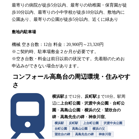
最寄りの病院が徒歩5分以内、最寄りの幼稚園・保育園が徒
歩10分以内、最寄りの小中学校が徒歩10分以内、敷地内に
公園あり、最寄りの公園が徒歩5分以内、近くに緑あり
敷地内駐車場
機械 空き台数：12台 料金：20,900円～23,320円
※ご契約時、駐車場敷金２か月が必要です。
※空き台数・料金は前日以前の状況です。先着順のためお
申込みができない場合があります。
コンフォール高島台
の周辺環境・住みやす
さ
横浜駅
まで12分。
反町駅
まで10分。駅周
辺に
上台町公園
・
沢渡中央公園
・
台町公
園
・
高島山公園
・
横浜の父
・
望欣台の
碑
・
高島先生の碑
・
神奈川宿
。
横浜駅
反町駅
上台町公園
沢渡中央公園
台町公園
高島山公園
横浜の父
望欣台の碑
高島先生の碑
神奈川宿