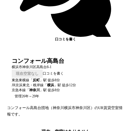
口コミを書く
コンフォール高島台
横浜市神奈川区高島台8-1
現在空室なし
口コミを書く
東急東横線
「
反町
」駅 徒歩
8
分
JR京浜東北・根岸線
「
横浜
」駅 徒歩
12
分
京急本線
「
神奈川
」駅 徒歩
8
分
管理26年～29年
コンフォール高島台
団地（
神奈川
横浜市神奈川区
）のUR賃貸空室情
報です。