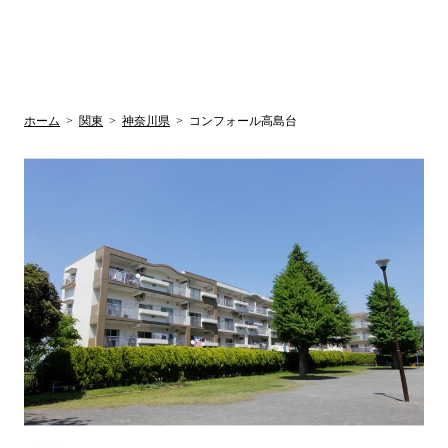
UR賃貸空室情報
検
by ラク賃不
動産
索
サイト
関西検索
大阪
兵庫
京都
関東検索
中部検索
ホーム
>
関東
>
神奈川県
>
コンフォール高島台