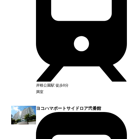
岸根公園
駅
徒歩8分
満室
ヨコハマポートサイドロア弐番館