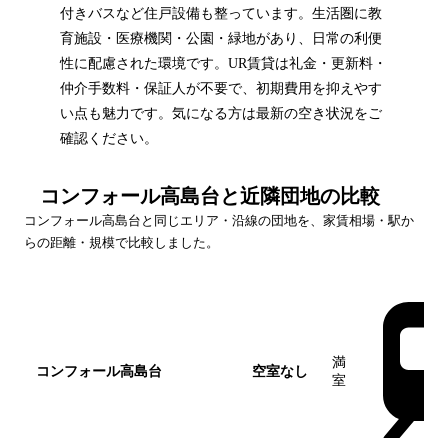
付きバスなど住戸設備も整っています。生活圏に教
育施設・医療機関・公園・緑地があり、日常の利便
性に配慮された環境です。UR賃貸は礼金・更新料・
仲介手数料・保証人が不要で、初期費用を抑えやす
い点も魅力です。気になる方は最新の空き状況をご
確認ください。
コンフォール高島台
と近隣団地の比較
コンフォール高島台
と同じエリア・沿線の団地を、家賃相場・駅か
らの距離・規模で比較しました。
団地名
家賃帯
空室
最寄駅
満
コンフォール高島台
空室なし
この団地
室