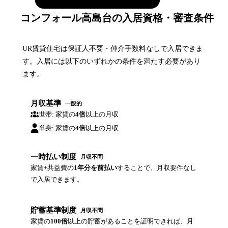
コンフォール高島台の入居資格・審査条件
UR賃貸住宅は保証人不要・仲介手数料なしで入居できま
す。入居には以下のいずれかの条件を満たす必要があり
ます。
月収基準
一般的
世帯: 家賃の
4倍
以上の月収
単身: 家賃の
4倍
以上の月収
一時払い制度
月収不問
家賃+共益費の
1年分を前払い
することで、月収要件なし
で入居できます。
貯蓄基準制度
月収不問
家賃の
100倍
以上の貯蓄があることを証明できれば、月