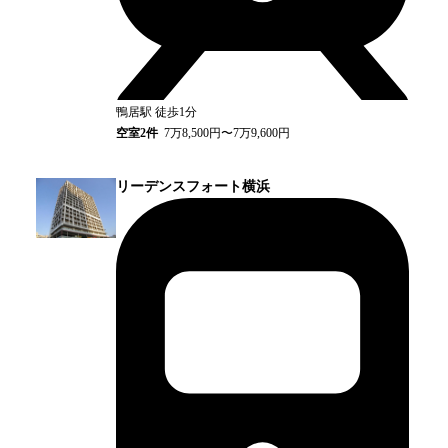
鴨居
駅
徒歩1分
空室
2
件
7万8,500円〜7万9,600円
リーデンスフォート横浜