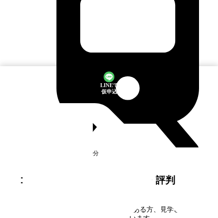
LINEで
仮申込
横浜
駅
徒歩10分
満室
コンフォール高島台
の口コミ・評判
コンフォール高島台
に住んだことがある方、見学された