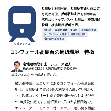
反町駅
も利用可能。
反町駅前通り商店街
も利用可能。
反町駅前寄席
も利用可能。
駅周辺に
トップパルケ 反町店
・
神奈川区
役所
・
横浜銀行 反町支店
。
反町駅
反町駅前通り商店街
反町駅前寄席
トップパルケ 反町店
神奈川区役所
横浜銀行 反町支店
交通アクセス
コンフォール高島台
の周辺環境・特徴
宅地建物取引士 シュース健人
株式会社GEEZ｜大阪府知事(2)第62068号
横浜のまんなかで横浜を楽しむ。
横浜市神奈川区エリアにあるコンフォール高島台団
地は、反町駅まで徒歩8分の利便性の高い立地にあ
り、鉄筋コンクリート造で管理開始からおよそ26年
のUR賃貸住宅です。総戸数121戸の大規模団地で、
エレベーター・モニター付ドアホン・追い焚き機能