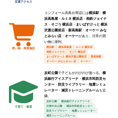
交通アクセス
コンフォール高島台周辺には
横浜駅
・
横
浜高島屋
・
ルミネ 横浜店
・
相鉄ジョイナ
ス
・
そごう 横浜店
・
まいばすけっと 横浜
沢渡公園前店
・
新高島駅
・
オーケー みな
とみらい店
・
オーケー
があり、日常の買
い物に便利。
横浜駅
横浜高島屋
ルミネ 横浜店
買い物・商業施設
相鉄ジョイナス
そごう 横浜店
まいばすけっと 横浜沢渡公園前店
新高島駅
オーケー みなとみらい店
オーケー
反町公園
で子どもがのびのび遊べる。
横
浜銀行アイスアリーナ
・
横浜市民防災セ
ンター
・
防災ライブラリー
・
地震シミュ
レーター
・
減災トレーニングルーム
も近
隣。
反町公園
横浜銀行アイスアリーナ
沢渡中央公園
横浜市民防災センター
子育て・教育
防災ライブラリー
地震シミュレーター
減災トレーニングルーム