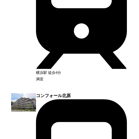
横浜
駅
徒歩4分
満室
コンフォール北原