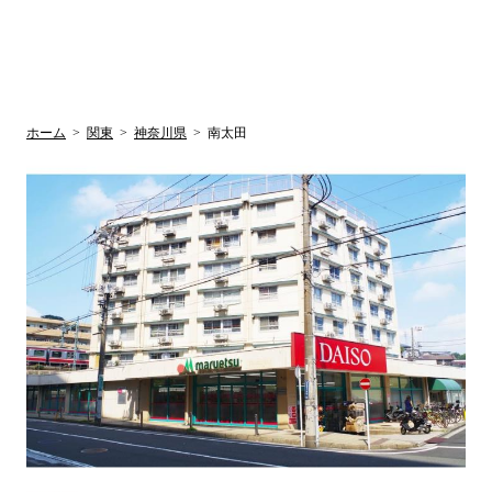
UR賃貸空室情報
検
by ラク賃不
動産
索
サイト
関西検索
大阪
兵庫
京都
関東検索
中部検索
ホーム
>
関東
>
神奈川県
>
南太田