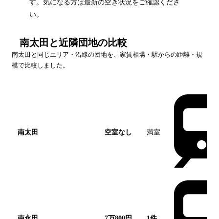
す。気になる方は最新の空き状況をご確認くださ
い。
南太田
と近隣団地の比較
南太田
と同じエリア・沿線の団地を、家賃相場・駅からの距離・規
模で比較しました。
団地名
家賃帯
空室
最寄駅
南太田
空室なし
満室
この団地
南永田
7万800円
1
件