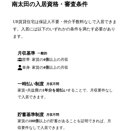
南太田の入居資格・審査条件
UR賃貸住宅は保証人不要・仲介手数料なしで入居できま
す。入居には以下のいずれかの条件を満たす必要があり
ます。
月収基準
一般的
世帯: 家賃の
4倍
以上の月収
単身: 家賃の
4倍
以上の月収
一時払い制度
月収不問
家賃+共益費の
1年分を前払い
することで、月収要件なし
で入居できます。
貯蓄基準制度
月収不問
家賃の
100倍
以上の貯蓄があることを証明できれば、月
収要件なしで入居できます。