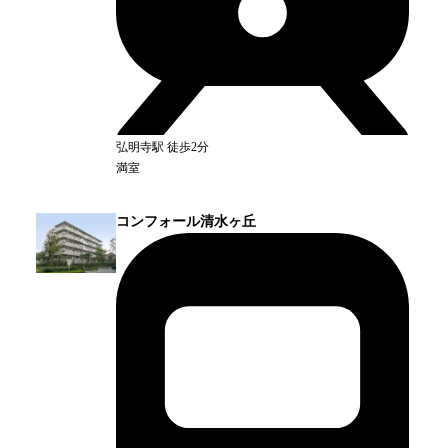
弘明寺
駅
徒歩2分
満室
コンフォール清水ヶ丘