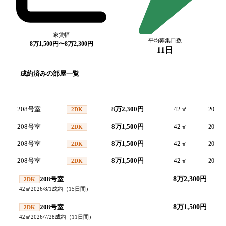
家賃幅
平均募集日数
8万1,500円〜8万2,300円
11日
成約済みの部屋一覧
号室
間取り
家賃
面積
成約
208号室
8万2,300円
42
㎡
2026/8
2DK
208号室
8万1,500円
42
㎡
2026/7
2DK
208号室
8万1,500円
42
㎡
2026/7
2DK
208号室
8万1,500円
42
㎡
2026/7
2DK
208号室
8万2,300円
2DK
42
㎡
2026/8/1
成約
（
15
日間）
208号室
8万1,500円
2DK
42
㎡
2026/7/28
成約
（
11
日間）