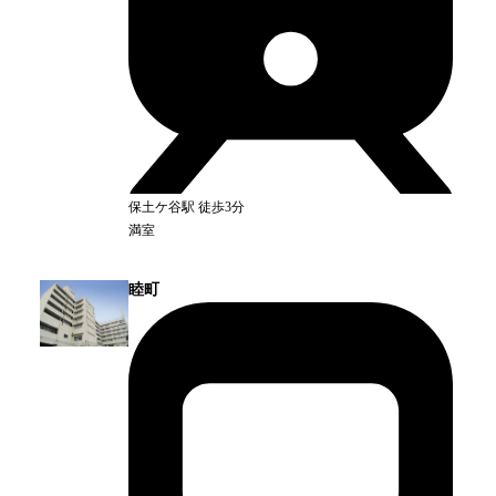
保土ケ谷
駅
徒歩3分
満室
睦町