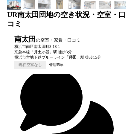
UR
南太田団地
の空き状況・空室・口
コミ
南太田
の空室・家賃・口コミ
横浜市南区南太田町3-18-1
京急本線
「
井土ヶ谷
」駅 徒歩
3
分
横浜市営地下鉄ブルーライン
「
蒔田
」駅 徒歩
15
分
現在空室なし
管理55年