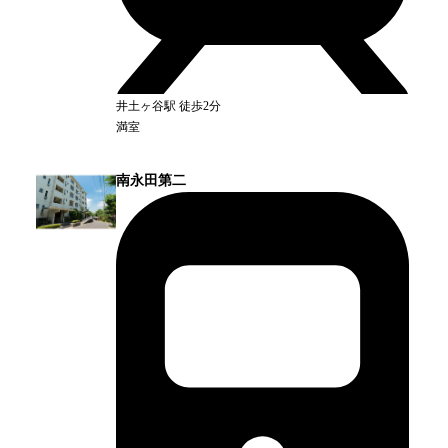
井土ヶ谷
駅
徒歩2分
満室
南永田第二