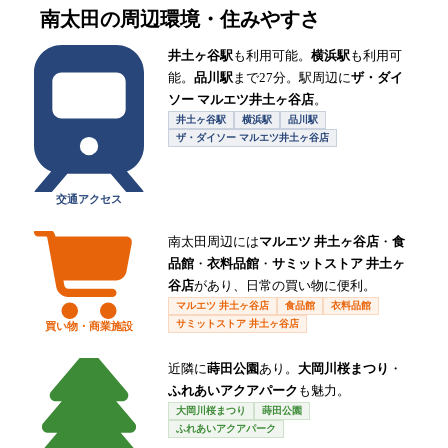
南太田
の周辺環境・住みやすさ
井土ヶ谷駅
も利用可能。
横浜駅
も利用可
能。
品川駅
まで27分。駅周辺に
ザ・ダイ
ソー マルエツ井土ヶ谷店
。
井土ヶ谷駅
横浜駅
品川駅
ザ・ダイソー マルエツ井土ヶ谷店
交通アクセス
南太田周辺には
マルエツ 井土ヶ谷店
・
食
品館
・
衣料品館
・
サミットストア 井土ヶ
谷店
があり、日常の買い物に便利。
マルエツ 井土ヶ谷店
食品館
衣料品館
サミットストア 井土ヶ谷店
買い物・商業施設
近隣に
蒔田公園
あり。
大岡川桜まつり
・
ふれあいアクアパーク
も魅力。
大岡川桜まつり
蒔田公園
ふれあいアクアパーク