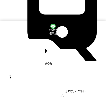
LINEで
仮申込
井土ヶ谷
駅
徒歩5分
満室
南太田
の口コミ・評判
南太田
に住んだことがある方、見学された方の口コミを
募集しています。