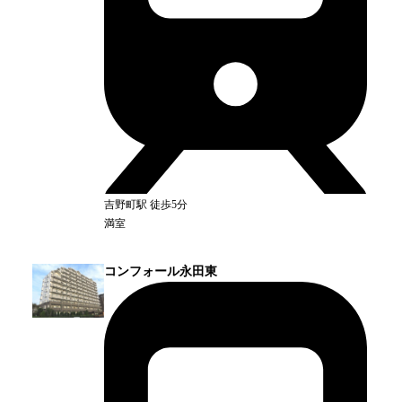
吉野町
駅
徒歩5分
満室
コンフォール永田東