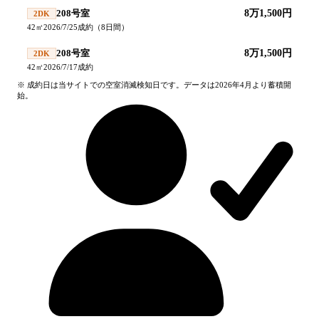
208号室
8万1,500円
2DK
42
㎡
2026/7/25
成約
（
8
日間）
208号室
8万1,500円
2DK
42
㎡
2026/7/17
成約
※ 成約日は当サイトでの空室消滅検知日です。データは2026年4月より蓄積開
始。