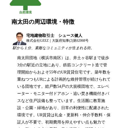
自然環境
南太田
の周辺環境・特徴
宅地建物取引士 シュース健人
株式会社GEEZ｜大阪府知事(2)第62068号
駅から１分、素敵なコミュニティが生まれる街。
南太田団地（横浜市南区）は、井土ヶ谷駅まで徒歩
3分の駅近の立地にあり、鉄筋コンクリート造で管
理開始からおよそ55年のUR賃貸住宅です。築年数を
重ねつつもURによる計画的な維持管理が続けられて
いる団地です。総戸数54戸の大規模団地で、エレベ
ーター・モニター付ドアホン・追い焚き機能付きバ
スなど住戸設備も整っています。生活圏に教育施
設・公園・緑地があり、日常の利便性に配慮された
環境です。UR賃貸は礼金・更新料・仲介手数料・保
証人が不要で、初期費用を抑えやすい点も魅力で