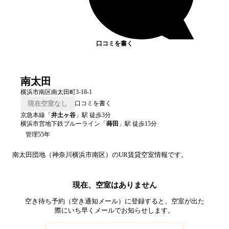
口コミを書く
南太田
横浜市南区南太田町3-18-1
現在空室なし
口コミを書く
京急本線
「
井土ヶ谷
」駅 徒歩
3
分
横浜市営地下鉄ブルーライン
「
蒔田
」駅 徒歩
15
分
管理55年
南太田
団地（
神奈川
横浜市南区
）のUR賃貸空室情報です。
現在、空室はありません
空き待ち予約（空き通知メール）に登録すると、空室が出た
際にいち早くメールでお知らせします。