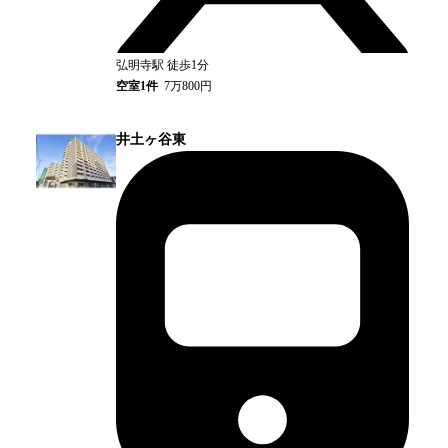
弘明寺
駅
徒歩1分
空室
1
件
7万800円
井土ヶ谷東