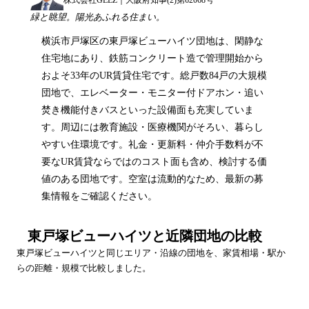
緑と眺望。陽光あふれる住まい。
横浜市戸塚区の東戸塚ビューハイツ団地は、閑静な
住宅地にあり、鉄筋コンクリート造で管理開始から
およそ33年のUR賃貸住宅です。総戸数84戸の大規模
団地で、エレベーター・モニター付ドアホン・追い
焚き機能付きバスといった設備面も充実していま
す。周辺には教育施設・医療機関がそろい、暮らし
やすい住環境です。礼金・更新料・仲介手数料が不
要なUR賃貸ならではのコスト面も含め、検討する価
値のある団地です。空室は流動的なため、最新の募
集情報をご確認ください。
東戸塚ビューハイツ
と近隣団地の比較
東戸塚ビューハイツ
と同じエリア・沿線の団地を、家賃相場・駅か
らの距離・規模で比較しました。
団地名
家賃帯
空室
最寄駅