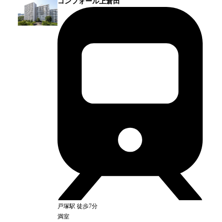
コンフォール上倉田
戸塚
駅
徒歩7分
満室