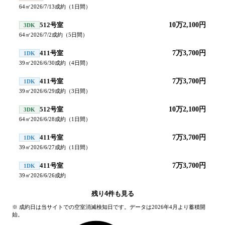
64
㎡
2026/7/13
成約
（
1
日間）
512号室
10万2,100円
3DK
64
㎡
2026/7/2
成約
（
5
日間）
411号室
7万3,700円
1DK
39
㎡
2026/6/30
成約
（
4
日間）
411号室
7万3,700円
1DK
39
㎡
2026/6/29
成約
（
3
日間）
512号室
10万2,100円
3DK
64
㎡
2026/6/28
成約
（
1
日間）
411号室
7万3,700円
1DK
39
㎡
2026/6/27
成約
（
1
日間）
411号室
7万3,700円
1DK
39
㎡
2026/6/26
成約
残り
4
件も見る
※ 成約日は当サイトでの空室消滅検知日です。データは2026年4月より蓄積開
始。