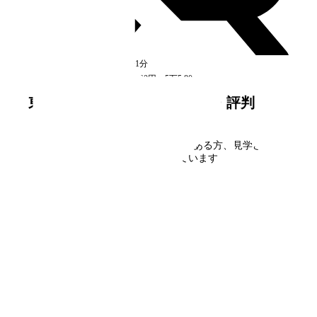
茅ケ崎
駅
徒歩1分
空室
3
件
5万2,100円〜5万5,800円
東戸塚ビューハイツ
の口コミ・評判
東戸塚ビューハイツ
に住んだことがある方、見学された
方の口コミを募集しています。
口コミを書く
フォームで
仮申込み