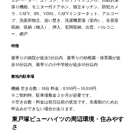
エレベーター、エアコン、ドロップインコンロ、自動お湯
張り機能、モニター付ドアホン、独立キッチン、防犯カメ
ラ、CATV、BS、VDSL、CATVインターネット、アルコー
ブ、洗面所独立、追い焚き、洗濯機置場（室内）、全居室
収納、収納（物入）、押入、玄関収納、出窓、バルコニ
ー、網戸
特徴
最寄りの病院が徒歩5分以内、最寄りの幼稚園・保育園が徒
歩10分以内、最寄りの小中学校が徒歩10分以内
敷地内駐車場
機械 空き台数：18台 料金：8,910円～10,010円
※ご契約時、駐車場敷金２か月が必要です。
※空き台数・料金は前日以前の状況です。先着順のためお
申込みができない場合があります。
東戸塚ビューハイツ
の周辺環境・住みやす
さ