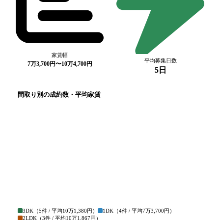
家賃幅
平均募集日数
7万3,700円〜10万4,700円
5日
間取り別の成約数・平均家賃
3DK
（
5
件 / 平均
10万1,380円
）
1DK
（
4
件 / 平均
7万3,700円
）
2LDK
（
3
件 / 平均
10万1,867円
）