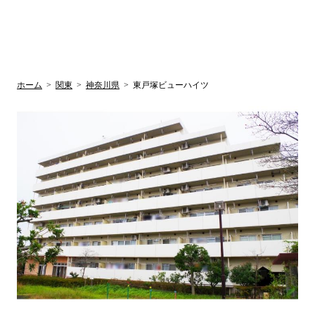
UR賃貸空室情報
検
by ラク賃不
動産
索
サイト
関西検索
大阪
兵庫
京都
関東検索
中部検索
ホーム
>
関東
>
神奈川県
>
東戸塚ビューハイツ