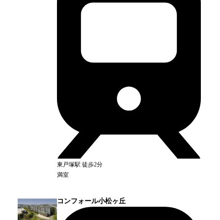
東戸塚
駅
徒歩2分
満室
コンフォール小松ヶ丘