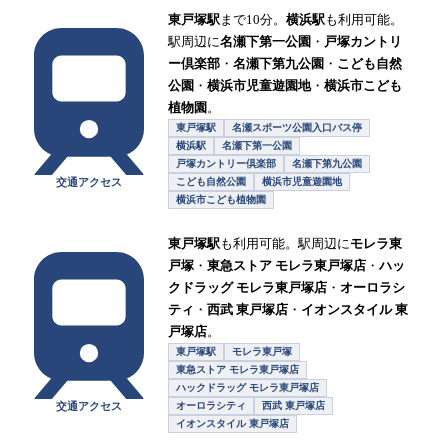
東戸塚駅
まで10分。
横浜駅
も利用可能。
駅周辺に
名瀬下第一公園
・
戸塚カントリ
ー倶楽部
・
名瀬下第九公園
・
こども自然
公園
・
横浜市児童遊園地
・
横浜市こども
植物園
。
東戸塚駅
名瀬スポーツ公園入口バス停
横浜駅
名瀬下第一公園
戸塚カントリー倶楽部
名瀬下第九公園
交通アクセス
こども自然公園
横浜市児童遊園地
横浜市こども植物園
東戸塚駅
も利用可能。駅周辺に
モレラ東
戸塚
・
東急ストア モレラ東戸塚店
・
ハッ
クドラッグ モレラ東戸塚店
・
オーロラシ
ティ
・
西武 東戸塚店
・
イオンスタイル 東
戸塚店
。
東戸塚駅
モレラ東戸塚
東急ストア モレラ東戸塚店
ハックドラッグ モレラ東戸塚店
交通アクセス
オーロラシティ
西武 東戸塚店
イオンスタイル 東戸塚店