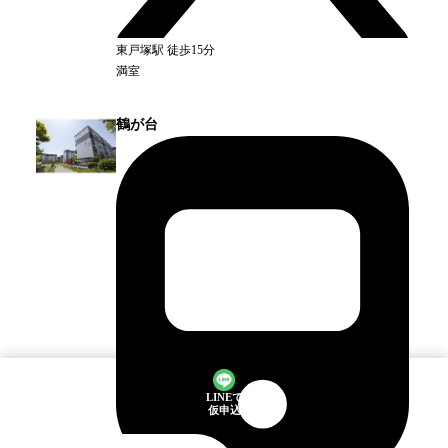
東戸塚
駅
徒歩15分
満室
鶴が台
LINEで
仮申込