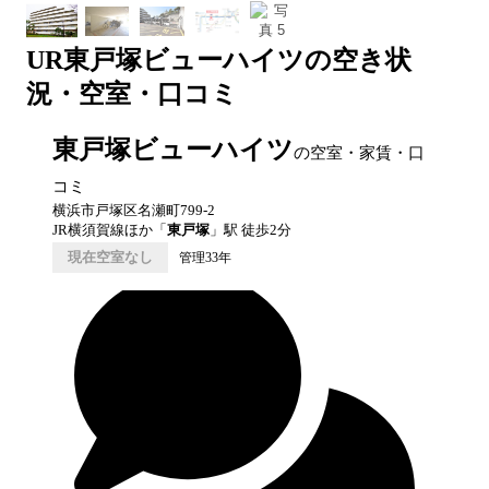
UR
東戸塚ビューハイツ
の空き状
況・空室・口コミ
東戸塚ビューハイツ
の空室・家賃・口
コミ
横浜市戸塚区名瀬町799-2
JR横須賀線ほか
「
東戸塚
」駅 徒歩
2
分
現在空室なし
管理33年