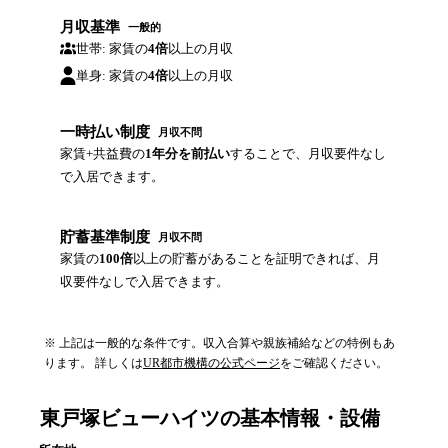
月収基準
一般的
世帯: 家賃の
4倍
以上の月収
単身: 家賃の
4倍
以上の月収
一時払い制度
月収不問
家賃+共益費の
1年分を前払い
することで、月収要件なし
で入居できます。
貯蓄基準制度
月収不問
家賃の
100倍
以上の貯蓄があることを証明できれば、月
収要件なしで入居できます。
※ 上記は一般的な条件です。収入合算や親族補給などの特例もあ
ります。 詳しくは
UR都市機構の公式ページ
をご確認ください。
東戸塚ビューハイツ
の基本情報・設備