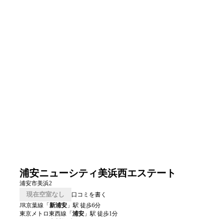
浦安ニューシティ美浜西エステート
浦安市美浜2
現在空室なし
口コミを書く
JR京葉線
「
新浦安
」駅 徒歩
6
分
東京メトロ東西線
「
浦安
」駅 徒歩
1
分