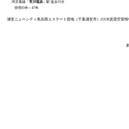
JR京葉線
「
市川塩浜
」駅 徒歩
31
分
管理45年～47年
浦安ニューシティ美浜西エステート
団地（
千葉
浦安市
）のUR賃貸空室情