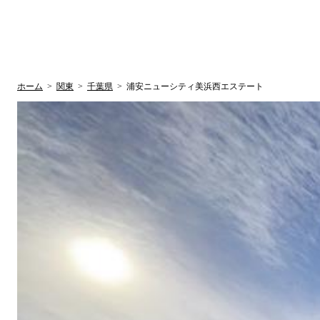
UR賃貸空室情報サイト
by ラク賃不動
関西検索
大阪
兵庫
京都
関東検索
中部検索
ホーム
>
関東
>
千葉県
>
浦安ニューシティ美浜西エステート