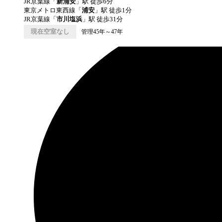
JR京葉線
「
新浦安
」駅 徒歩
6
分
東京メトロ東西線
「
浦安
」駅 徒歩
1
分
JR京葉線
「
市川塩浜
」駅 徒歩
31
分
現在空室なし
管理45年～47年