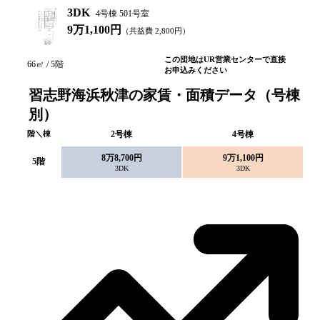
3DK
4号棟 501号室
9万1,100円
（共益費
2,800
円）
この団地はUR営業センターで直接
66
㎡ /
5
階
お申込みください
習志野海浜秋津の家賃・面積データ（号棟
別）
階＼棟
2
号棟
4
号棟
8万8,700円
9万1,100円
5
階
3DK
3DK