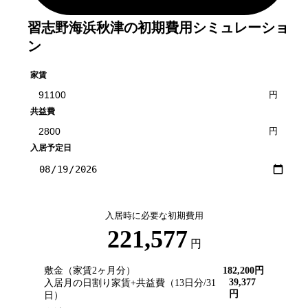
習志野海浜秋津
の初期費用シミュレーショ
ン
家賃
円
共益費
円
入居予定日
入居時に必要な初期費用
221,577
円
敷金（家賃2ヶ月分）
182,200
円
39,377
入居月の日割り家賃+共益費（
13
日分/
31
円
日）