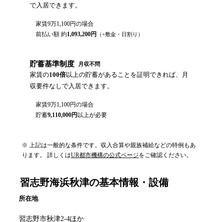
で入居できます。
家賃
9万1,100円
の場合
前払い額 約
1,093,200
円
（+敷金・日割り）
貯蓄基準制度
月収不問
家賃の
100倍
以上の貯蓄があることを証明できれば、月
収要件なしで入居できます。
家賃
9万1,100円
の場合
貯蓄
9,110,000
円
以上が必要
※ 上記は一般的な条件です。収入合算や親族補給などの特例もあ
ります。 詳しくは
UR都市機構の公式ページ
をご確認ください。
習志野海浜秋津
の基本情報・設備
所在地
習志野市秋津2-4ほか