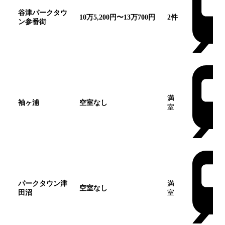
谷津パークタウ
10万5,200円〜13万700円
2
件
ン参番街
満
袖ヶ浦
空室なし
室
パークタウン津
満
空室なし
田沼
室