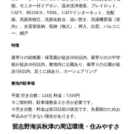
能、モニター付ドアホン、温水洗浄便座、プレイロット、
CATV、BS110CS、VDSL、CATVインターネット、光配
線、洗面所独立、洗面化粧台、追い焚き、洗濯機置場（室
内）、全居室収納、収納（物入）、押入、出窓、バルコニ
ー、網戸
特徴
最寄りの幼稚園・保育園が徒歩10分以内、最寄りの小中学
校が徒歩10分以内、敷地内に公園あり、最寄りの公園が徒
歩5分以内、近くに緑あり、カーシェアリング
敷地内駐車場
平面 空き台数：124台 料金：7,810円
※ご契約時、駐車場敷金２か月が必要です。
※空き台数・料金は前日以前の状況です。先着順のためお
申込みができない場合があります。
習志野海浜秋津
の周辺環境・住みやすさ