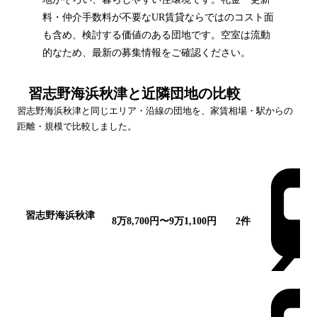
料・仲介手数料が不要なUR賃貸ならではのコスト面
も含め、検討する価値のある団地です。空室は流動
的なため、最新の募集情報をご確認ください。
習志野海浜秋津
と近隣団地の比較
習志野海浜秋津
と同じエリア・沿線の団地を、家賃相場・駅からの
距離・規模で比較しました。
団地名
家賃帯
空室
最寄駅
習志野海浜秋津
8万8,700円〜9万1,100円
2
件
この団地