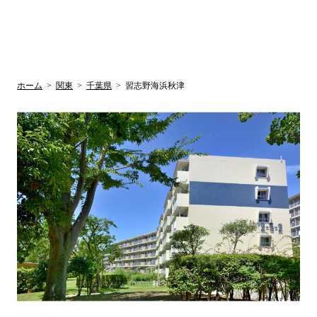
UR賃貸空室情報
検
by ラク賃不
動産
索
サイト
関西検索
大阪
兵庫
京都
関東検索
中部検索
ホーム
>
関東
>
千葉県
>
習志野海浜秋津