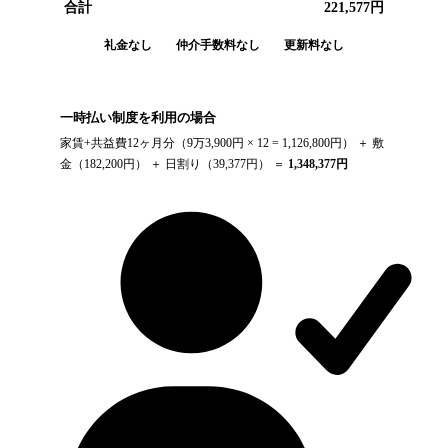
合計
221,577
円
礼金なし
仲介手数料なし
更新料なし
一時払い制度を利用の場合
家賃+共益費12ヶ月分（
9万3,900円
× 12 =
1,126,800
円） ＋ 敷
金（
182,200
円） ＋ 日割り（
39,377
円） ＝
1,348,377
円