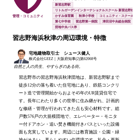
新習志野駅
リトルガーデンインターナショナルスクール 新習志野校
管理・コミュニティ
かすみ保育園
秋津小学校
コミュニティ・スクール
第七中学校
習志野第一病院
津田沼中央総合病院
団地中央バス停
習志野海浜秋津
の周辺環境・特徴
宅地建物取引士 シュース健人
株式会社GEEZ｜大阪府知事(2)第62068号
自然と人の共生、やすらぎのある街。
習志野市の習志野海浜秋津団地は、新習志野駅まで
徒歩12分の落ち着いた住宅地にあり、鉄筋コンクリ
ート造で管理開始からおよそ45年のUR賃貸住宅で
す。長年にわたり多くの世帯に住み継がれ、計画的
な修繕・管理が行われてきた点も安心材料です。総
戸数576戸の大規模団地で、エレベーター・モニタ
ー付ドアホン・追い焚き機能付きバスといった設備
面も充実しています。周辺には教育施設・公園・緑
地がそろい、暮らしやすい住環境です。礼金・更新