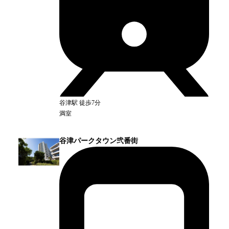
谷津
駅
徒歩7分
満室
谷津パークタウン弐番街