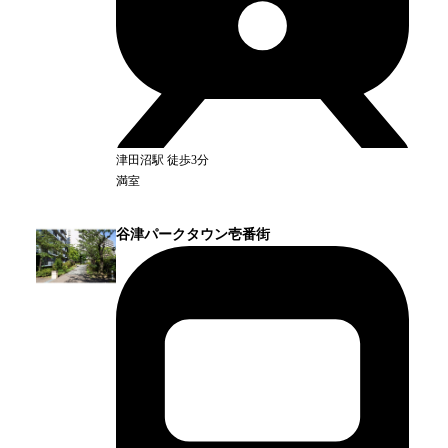
津田沼
駅
徒歩3分
満室
谷津パークタウン壱番街