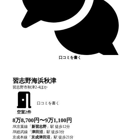
口コミを書く
習志野海浜秋津
習志野市秋津2-4ほか
口コミを書く
空室
2
件
8万8,700円〜9万1,100円
JR京葉線
「
新習志野
」駅 徒歩
12
分
JR総武線
「
津田沼
」駅 徒歩
3
分
京成本線
「
京成津田沼
」駅 徒歩
21
分