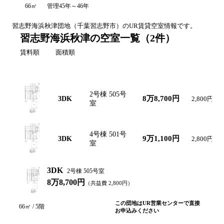
66㎡
管理45年～46年
習志野海浜秋津
団地（
千葉
習志野市
）のUR賃貸空室情報です。
習志野海浜秋津の空室一覧
（
2
件）
賃料順
面積順
間取り図
間取り
号棟・号室
賃料
共益費
2号棟 505号
8万8,700円
3DK
2,800円
室
4号棟 501号
9万1,100円
3DK
2,800円
室
3DK
2号棟 505号室
8万8,700円
（共益費
2,800
円）
この団地はUR営業センターで直接
66
㎡ /
5
階
お申込みください