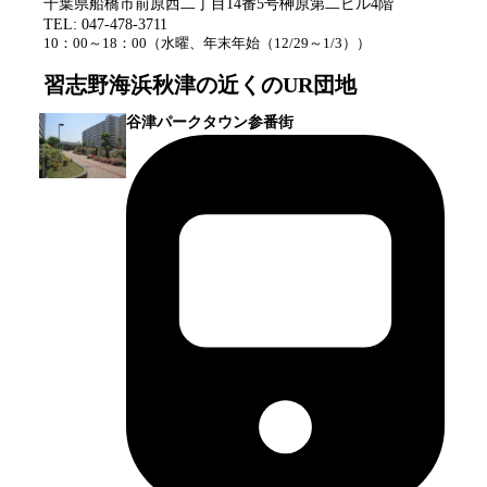
千葉県船橋市前原西二丁目14番5号榊原第二ビル4階
TEL:
047-478-3711
10：00～18：00
（
水曜、年末年始（12/29～1/3）
）
習志野海浜秋津
の近くのUR団地
谷津パークタウン参番街