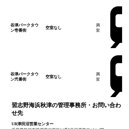
谷津パークタウ
満
空室なし
ン壱番街
室
谷津パークタウ
満
空室なし
ン弐番街
室
習志野海浜秋津
の管理事務所・お問い合わ
せ先
UR津田沼営業センター