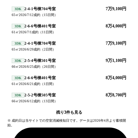
2-4-1号棟704号室
7万9,100円
3DK
65
㎡
2026/7/12
成約
（
15
日間）
2-6-6号棟401号室
8万4,000円
3DK
61
㎡
2026/7/1
成約
（
11
日間）
2-4-1号棟704号室
7万9,100円
3DK
65
㎡
2026/6/29
成約
（
2
日間）
2-5-4号棟501号室
9万1,100円
3DK
66
㎡
2026/6/25
成約
（
26
日間）
2-6-6号棟401号室
8万4,000円
3DK
61
㎡
2026/6/21
成約
（
1
日間）
2-5-2号棟505号室
8万8,700円
3DK
66
㎡
2026/6/12
成約
（
13
日間）
残り
3
件も見る
※ 成約日は当サイトでの空室消滅検知日です。データは2026年4月より蓄積開
始。