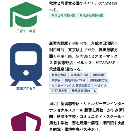
秋津２号児童公園
で子どもがのびのび遊
べる。
秋津２号児童公園
秋津総合運動公園
子育て・教育
新習志野駅
も利用可能。
京成津田沼駅
も
利用可能。
東京駅
まで35分。
津田沼駅方
面
も利用可能。駅周辺に
ミスターマック
ス 新習志野店
・
ベルクス
・
VITA BASE
・
天然温泉 湯ね～る
。
新習志野駅
京成津田沼駅
津田沼駅
東京駅
団地中央バス停
津田沼駅方面
ミスターマックス 新習志野店
ベルクス
交通アクセス
VITA BASE
天然温泉 湯ね～る
周辺に
新習志野駅
・
リトルガーデンインター
ナショナルスクール 新習志野校
・
かすみ保育
園
・
秋津小学校
・
コミュニティ・スクール
・
第七中学校
・
習志野第一病院
・
津田沼中央総
合病院
・
団地中央バス停
あり。