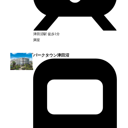
津田沼
駅
徒歩1分
満室
パークタウン津田沼