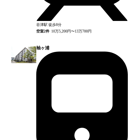
谷津
駅
徒歩8分
空室
2
件
10万5,200円〜13万700円
袖ヶ浦