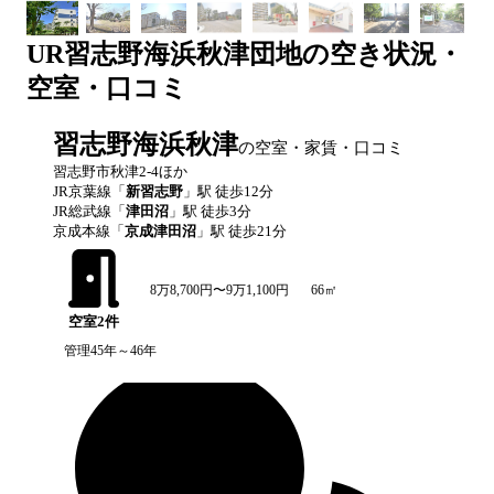
UR
習志野海浜秋津団地
の空き状況・
空室・口コミ
習志野海浜秋津
の空室・家賃・口コミ
習志野市秋津2-4ほか
JR京葉線
「
新習志野
」駅 徒歩
12
分
JR総武線
「
津田沼
」駅 徒歩
3
分
京成本線
「
京成津田沼
」駅 徒歩
21
分
8万8,700円〜9万1,100円
66㎡
空室
2
件
管理45年～46年