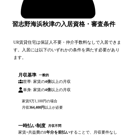
習志野海浜秋津の入居資格・審査条件
UR賃貸住宅は保証人不要・仲介手数料なしで入居できま
す。入居には以下のいずれかの条件を満たす必要があり
ます。
月収基準
一般的
世帯: 家賃の
4倍
以上の月収
単身: 家賃の
4倍
以上の月収
家賃
9万1,100円
の場合
月収
364,400
円
以上が必要
一時払い制度
月収不問
家賃+共益費の
1年分を前払い
することで、月収要件なし