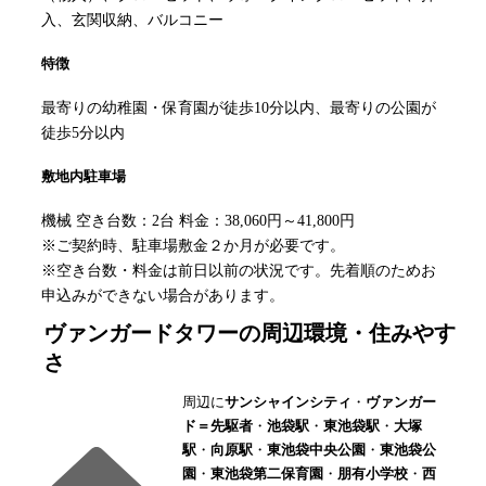
入、玄関収納、バルコニー
特徴
最寄りの幼稚園・保育園が徒歩10分以内、最寄りの公園が
徒歩5分以内
敷地内駐車場
機械 空き台数：2台 料金：38,060円～41,800円
※ご契約時、駐車場敷金２か月が必要です。
※空き台数・料金は前日以前の状況です。先着順のためお
申込みができない場合があります。
ヴァンガードタワー
の周辺環境・住みやす
さ
周辺に
サンシャインシティ
・
ヴァンガー
ド＝先駆者
・
池袋駅
・
東池袋駅
・
大塚
駅
・
向原駅
・
東池袋中央公園
・
東池袋公
園
・
東池袋第二保育園
・
朋有小学校
・
西