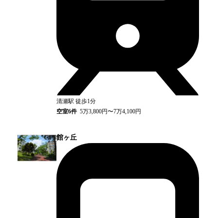
清瀬
駅
徒歩1分
空室
6
件
5万3,800円〜7万4,100円
館ヶ丘