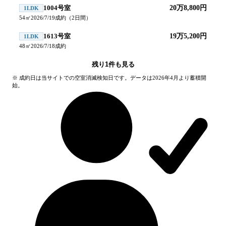
1004号室
20万8,800円
1LDK
54
㎡
2026/7/19
成約
（
2
日間）
1613号室
19万5,200円
1LDK
48
㎡
2026/7/18
成約
残り
1
件も見る
※ 成約日は当サイトでの空室消滅検知日です。データは2026年4月より蓄積開
始。