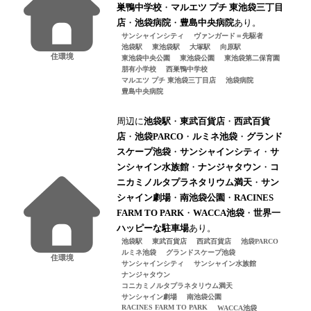
巣鴨中学校
・
マルエツ プチ 東池袋三丁目
店
・
池袋病院
・
豊島中央病院
あり。
サンシャインシティ
ヴァンガード＝先駆者
池袋駅
東池袋駅
大塚駅
向原駅
住環境
東池袋中央公園
東池袋公園
東池袋第二保育園
朋有小学校
西巣鴨中学校
マルエツ プチ 東池袋三丁目店
池袋病院
豊島中央病院
周辺に
池袋駅
・
東武百貨店
・
西武百貨
店
・
池袋PARCO
・
ルミネ池袋
・
グランド
スケープ池袋
・
サンシャインシティ
・
サ
ンシャイン水族館
・
ナンジャタウン
・
コ
ニカミノルタプラネタリウム満天
・
サン
シャイン劇場
・
南池袋公園
・
RACINES
FARM TO PARK
・
WACCA池袋
・
世界一
ハッピーな駐車場
あり。
池袋駅
東武百貨店
西武百貨店
池袋PARCO
ルミネ池袋
グランドスケープ池袋
住環境
サンシャインシティ
サンシャイン水族館
ナンジャタウン
コニカミノルタプラネタリウム満天
サンシャイン劇場
南池袋公園
RACINES FARM TO PARK
WACCA池袋