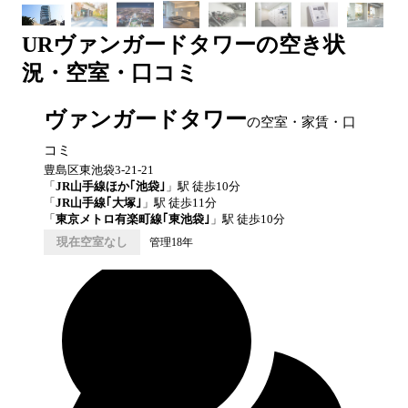
UR
ヴァンガードタワー
の空き状
況・空室・口コミ
ヴァンガードタワー
の空室・家賃・口
コミ
豊島区東池袋3-21-21
「
JR山手線ほか｢池袋｣
」駅 徒歩
10
分
「
JR山手線｢大塚｣
」駅 徒歩
11
分
「
東京メトロ有楽町線｢東池袋｣
」駅 徒歩
10
分
現在空室なし
管理18年