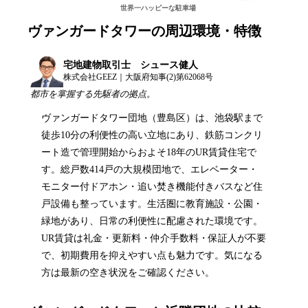
世界一ハッピーな駐車場
ヴァンガードタワー
の周辺環境・特徴
宅地建物取引士 シュース健人
株式会社GEEZ｜大阪府知事(2)第62068号
都市を掌握する先駆者の拠点。
ヴァンガードタワー団地（豊島区）は、池袋駅まで
徒歩10分の利便性の高い立地にあり、鉄筋コンクリ
ート造で管理開始からおよそ18年のUR賃貸住宅で
す。総戸数414戸の大規模団地で、エレベーター・
モニター付ドアホン・追い焚き機能付きバスなど住
戸設備も整っています。生活圏に教育施設・公園・
緑地があり、日常の利便性に配慮された環境です。
UR賃貸は礼金・更新料・仲介手数料・保証人が不要
で、初期費用を抑えやすい点も魅力です。気になる
方は最新の空き状況をご確認ください。