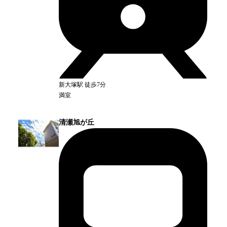
新大塚
駅
徒歩7分
満室
清瀬旭が丘