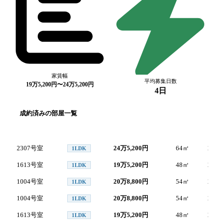
家賃幅
平均募集日数
19万5,200円〜24万5,200円
4日
成約済みの部屋一覧
号室
間取り
家賃
面積
成約
2307号室
24万5,200円
64
㎡
2026
1LDK
1613号室
19万5,200円
48
㎡
2026
1LDK
1004号室
20万8,800円
54
㎡
2026
1LDK
1004号室
20万8,800円
54
㎡
2026
1LDK
1613号室
19万5,200円
48
㎡
2026
1LDK