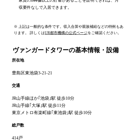
家賃の
100倍
以上の貯蓄があることを証明できれば、月
収要件なしで入居できます。
※ 上記は一般的な条件です。収入合算や親族補給などの特例もあ
ります。 詳しくは
UR都市機構の公式ページ
をご確認ください。
ヴァンガードタワー
の基本情報・設備
所在地
豊島区東池袋3-21-21
交通
JR山手線ほか｢池袋｣駅 徒歩10分
JR山手線｢大塚｣駅 徒歩11分
東京メトロ有楽町線｢東池袋｣駅 徒歩10分
総戸数
414戸