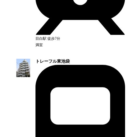
目白
駅
徒歩7分
満室
トレーフル東池袋