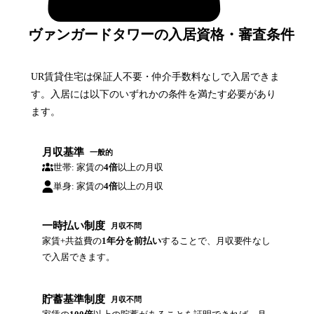
ヴァンガードタワーの入居資格・審査条件
UR賃貸住宅は保証人不要・仲介手数料なしで入居できま
す。入居には以下のいずれかの条件を満たす必要があり
ます。
月収基準
一般的
世帯: 家賃の
4倍
以上の月収
単身: 家賃の
4倍
以上の月収
一時払い制度
月収不問
家賃+共益費の
1年分を前払い
することで、月収要件なし
で入居できます。
貯蓄基準制度
月収不問