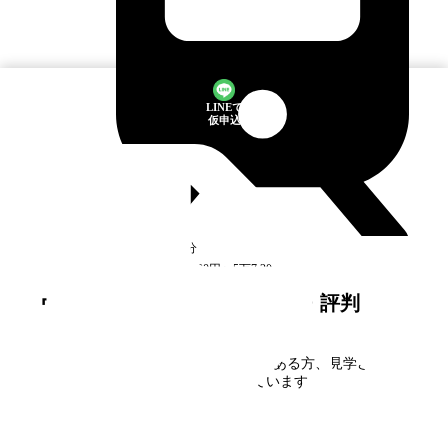
LINEで
仮申込
高尾
駅
徒歩1分
空室
2
件
5万6,200円〜5万7,200円
ヴァンガードタワー
の口コミ・評判
ヴァンガードタワー
に住んだことがある方、見学された
方の口コミを募集しています。
口コミを書く