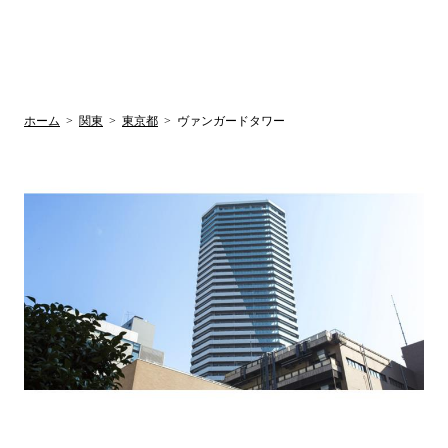
UR賃貸空室情報
検
by ラク賃不
動産
索
サイト
関西検索
大阪
兵庫
京都
関東検索
中部検索
ホーム
>
関東
>
東京都
>
ヴァンガードタワー