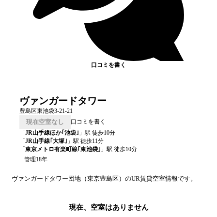
口コミを書く
ヴァンガードタワー
豊島区東池袋3-21-21
現在空室なし
口コミを書く
「
JR山手線ほか｢池袋｣
」駅 徒歩
10
分
「
JR山手線｢大塚｣
」駅 徒歩
11
分
「
東京メトロ有楽町線｢東池袋｣
」駅 徒歩
10
分
管理18年
ヴァンガードタワー
団地（
東京
豊島区
）のUR賃貸空室情報です。
現在、空室はありません