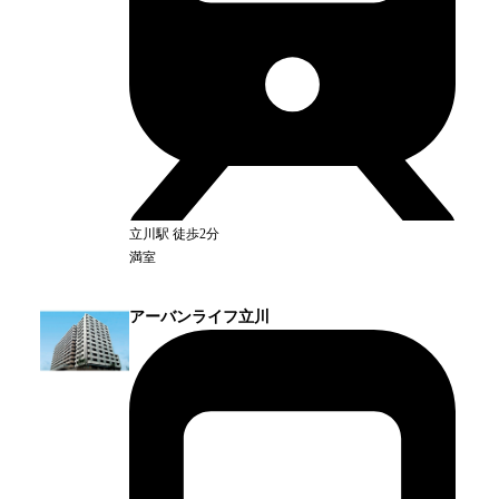
立川
駅
徒歩2分
満室
アーバンライフ立川