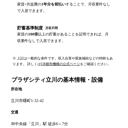
家賃+共益費の
1年分を前払い
することで、月収要件なし
で入居できます。
貯蓄基準制度
月収不問
家賃の
100倍
以上の貯蓄があることを証明できれば、月
収要件なしで入居できます。
※ 上記は一般的な条件です。収入合算や親族補給などの特例もあ
ります。 詳しくは
UR都市機構の公式ページ
をご確認ください。
プラザシティ立川
の基本情報・設備
所在地
立川市曙町1-32-42
交通
JR中央線「立川」駅 徒歩6～7分