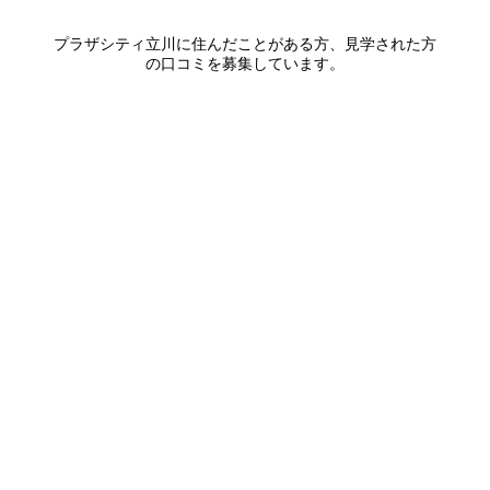
プラザシティ立川
に住んだことがある方、見学された方
の口コミを募集しています。
口コミを書く
エリアから探す
UR賃貸を知る
関西全エリア検索
解説コラム一覧
大阪府
入居資格・収入基準
兵庫県
割引制度まとめ
京都府
申込み手順ガイド
奈良県
滋賀県
和歌山県