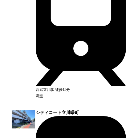
西武立川
駅
徒歩15分
満室
シティコート立川曙町