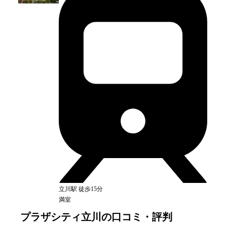
立川
駅
徒歩15分
満室
プラザシティ立川
の口コミ・評判