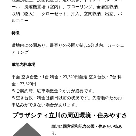
ール、洗濯機置場（室内）、フローリング、全居室収納、
収納（物入）、クローゼット、押入、玄関収納、出窓、バ
ルコニー
特徴
敷地内に公園あり、最寄りの公園が徒歩5分以内、カーシェ
アリング
敷地内駐車場
平面 空き台数：1台 料金：23,320円自走 空き台数：7台 料
金：23,320円
※ご契約時、駐車場敷金２か月が必要です。
※空き台数・料金は前日以前の状況です。先着順のためお
申込みができない場合があります。
プラザシティ立川
の周辺環境・住みやすさ
周辺に
国営昭和記念公園
・
住みたい街
あ
り。