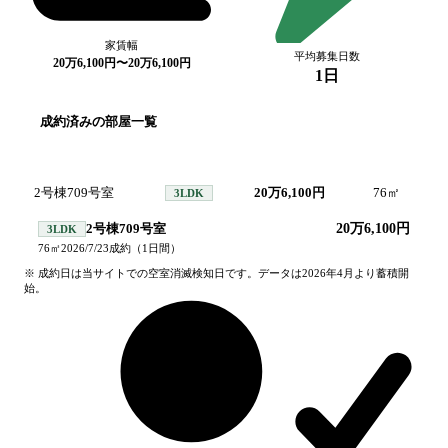
家賃幅
平均募集日数
20万6,100円〜20万6,100円
1日
成約済みの部屋一覧
号室
間取り
家賃
面積
成
2号棟709号室
20万6,100円
76
㎡
20
3LDK
2号棟709号室
20万6,100円
3LDK
76
㎡
2026/7/23
成約
（
1
日間）
※ 成約日は当サイトでの空室消滅検知日です。データは2026年4月より蓄積開
始。