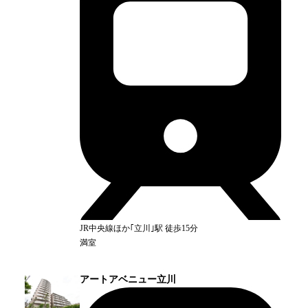
JR中央線ほか｢立川｣
駅
徒歩15分
満室
アートアベニュー立川