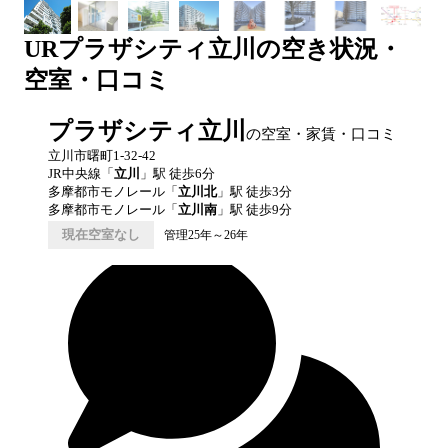
UR
プラザシティ立川
の空き状況・
空室・口コミ
プラザシティ立川
の空室・家賃・口コミ
立川市曙町1-32-42
JR中央線
「
立川
」駅 徒歩
6
分
多摩都市モノレール
「
立川北
」駅 徒歩
3
分
多摩都市モノレール
「
立川南
」駅 徒歩
9
分
現在空室なし
管理25年～26年