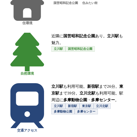
国営昭和記念公園
住みたい街
住環境
近隣に
国営昭和記念公園
あり。
立川駅
も
魅力。
立川駅
国営昭和記念公園
自然環境
立川駅
も利用可能。
新宿駅
まで26分。
東
京駅
まで39分。
立川北駅
も利用可能。駅
周辺に
多摩動物公園
・
多摩センター
。
立川駅
新宿駅
東京駅
立川北駅
多摩動物公園
多摩センター
交通アクセス