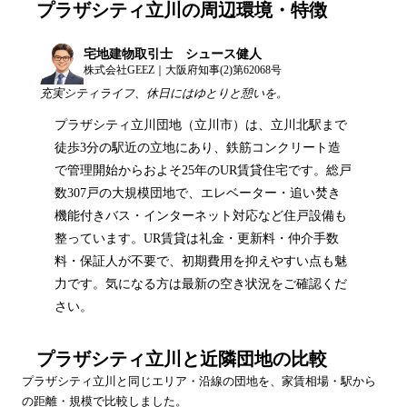
プラザシティ立川
の周辺環境・特徴
宅地建物取引士 シュース健人
株式会社GEEZ｜大阪府知事(2)第62068号
充実シティライフ、休日にはゆとりと憩いを。
プラザシティ立川団地（立川市）は、立川北駅まで
徒歩3分の駅近の立地にあり、鉄筋コンクリート造
で管理開始からおよそ25年のUR賃貸住宅です。総戸
数307戸の大規模団地で、エレベーター・追い焚き
機能付きバス・インターネット対応など住戸設備も
整っています。UR賃貸は礼金・更新料・仲介手数
料・保証人が不要で、初期費用を抑えやすい点も魅
力です。気になる方は最新の空き状況をご確認くだ
さい。
プラザシティ立川
と近隣団地の比較
プラザシティ立川
と同じエリア・沿線の団地を、家賃相場・駅から
の距離・規模で比較しました。