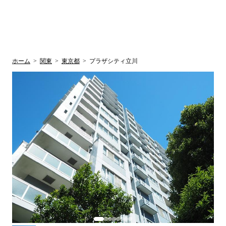
UR賃貸空室情報
検
by ラク賃不
動産
索
サイト
関西検索
大阪
兵庫
京都
関東検索
中部検索
ホーム
>
関東
>
東京都
>
プラザシティ立川