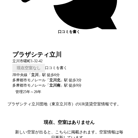
口コミを書く
プラザシティ立川
立川市曙町1-32-42
現在空室なし
口コミを書く
JR中央線
「
立川
」駅 徒歩
6
分
多摩都市モノレール
「
立川北
」駅 徒歩
3
分
多摩都市モノレール
「
立川南
」駅 徒歩
9
分
管理25年～26年
プラザシティ立川
団地（
東京
立川市
）のUR賃貸空室情報です。
現在、空室はありません
新しい空室が出ると、こちらに掲載されます。空室情報は毎
日更新しています。