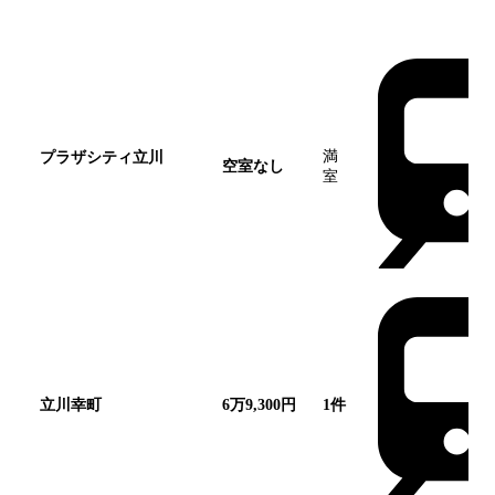
団地名
家賃帯
空室
最寄駅
満
プラザシティ立川
こ
空室なし
室
の団地
立川幸町
6万9,300円
1
件