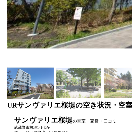
UR
サンヴァリエ桜堤
の空き状況・空
サンヴァリエ桜堤
の空室・家賃・口コミ
武蔵野市桜堤1-1ほか