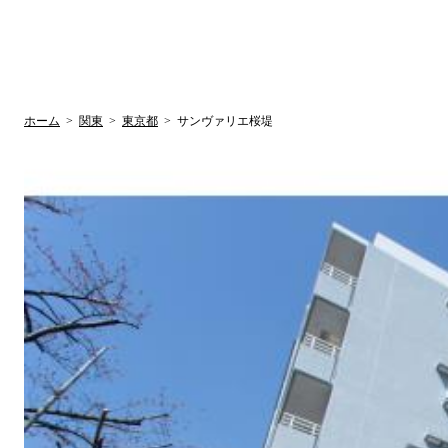
UR賃貸空室情報サイト
by ラク賃不動
関西検索
大阪
兵庫
京都
関東検索
中部検索
ホーム
>
関東
>
東京都
>
サンヴァリエ桜堤