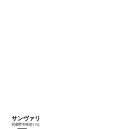
サンヴァリエ桜堤
武蔵野市桜堤1-1ほか