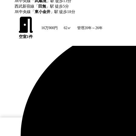
JR中央線
「
武蔵境
」駅 徒歩
13
分
西武新宿線
「
田無
」駅 徒歩
5
分
JR中央線
「
東小金井
」駅 徒歩
18
分
16万900円
62㎡
管理20年～26年
空室
1
件