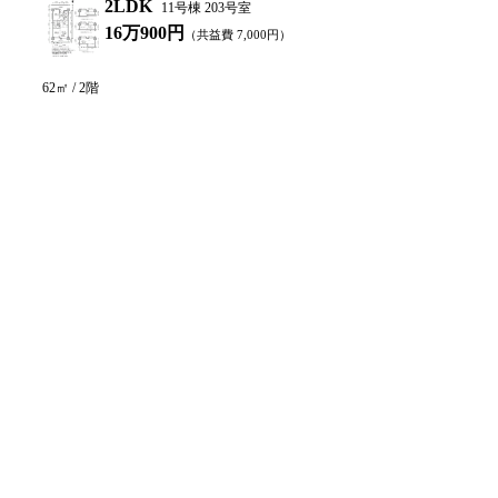
2LDK
11号棟 203号室
16万900円
（共益費
7,000
円）
62
㎡ /
2
階