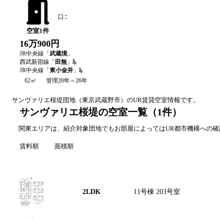
口コミを書く
空室
1
件
16万900円
JR中央線
「
武蔵境
」駅 徒歩
13
分
西武新宿線
「
田無
」駅 徒歩
5
分
JR中央線
「
東小金井
」駅 徒歩
18
分
62㎡
管理20年～26年
サンヴァリエ桜堤
団地（
東京
武蔵野市
）のUR賃貸空室情報です。
サンヴァリエ桜堤の空室一覧
（
1
件）
関東エリアは、紹介対象団地でもお部屋によってはUR都市機構への
賃料順
面積順
間取り図
間取り
号棟・号室
2LDK
11号棟 203号室