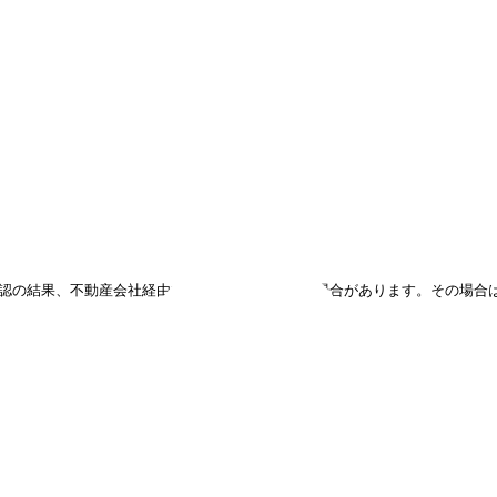
フォームで
仮申込み
確認の結果、不動産会社経由での仮申込み対象外の場合があります。その場合
賃料
共益費
面積
階数
16万900円
7,000円
62
㎡
2
階