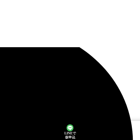
LINEで
仮申込