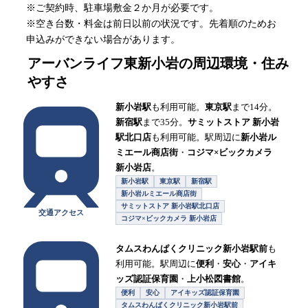
※ご契約時、駐車場敷金２か月が必要です。
※空き台数・料金は前日以前の状況です。先着順のためお
申込みができない場合があります。
アーバンライフ東新小岩
の周辺環境・住み
やすさ
新小岩駅
も利用可能。
東京駅
まで14分。
新宿駅
まで35分。
サミットストア 新小岩
駅北口店
も利用可能。駅周辺に
新小岩ル
ミエール商店街
・
コジマ×ビックカメラ
新小岩店
。
新小岩駅
東京駅
新宿駅
新小岩ルミエール商店街
サミットストア 新小岩駅北口店
交通アクセス
コジマ×ビックカメラ 新小岩店
タムスわんぱくクリニック新小岩駅前
も
利用可能。駅周辺に
便利
・
安心
・
アイキ
ッズ認証保育園
・
上小松図書館
。
便利
安心
アイキッズ認証保育園
タムスわんぱくクリニック新小岩駅前