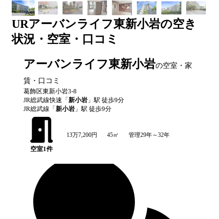
UR
アーバンライフ東新小岩
の空き
状況・空室・口コミ
アーバンライフ東新小岩
の空室・家
賃・口コミ
葛飾区東新小岩3-8
JR総武線快速
「
新小岩
」駅 徒歩
9
分
JR総武線
「
新小岩
」駅 徒歩
9
分
13万7,200円
45㎡
管理29年～32年
空室
1
件