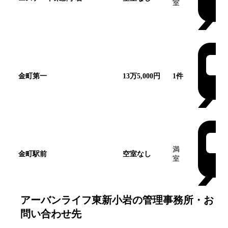
室
金町第一
13万5,000円
1
件
満
金町駅前
空室なし
室
アーバンライフ東新小岩
の管理事務所・お
問い合わせ先