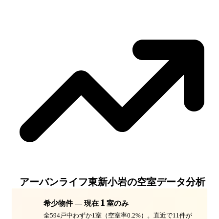
アーバンライフ東新小岩
の空室データ分析
1
希少物件 — 現在
室のみ
全594戸中わずか1室（空室率0.2%）。
直近で11件が