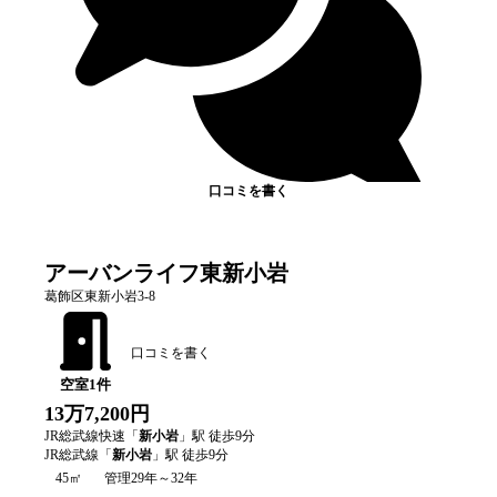
口コミを書く
アーバンライフ東新小岩
葛飾区東新小岩3-8
口コミを書く
空室
1
件
13万7,200円
JR総武線快速
「
新小岩
」駅 徒歩
9
分
JR総武線
「
新小岩
」駅 徒歩
9
分
45㎡
管理29年～32年