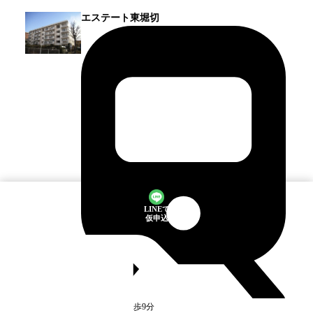
エステート東堀切
LINEで
仮申込
お花茶屋
駅
徒歩9分