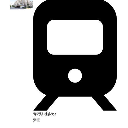
青砥
駅
徒歩9分
満室