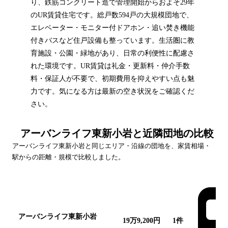
り、鉄筋コンクリート造で管理開始からおよそ29年
のUR賃貸住宅です。総戸数594戸の大規模団地で、
エレベーター・モニター付ドアホン・追い焚き機能
付きバスなど住戸設備も整っています。生活圏に教
育施設・公園・緑地があり、日常の利便性に配慮さ
れた環境です。UR賃貸は礼金・更新料・仲介手数
料・保証人が不要で、初期費用を抑えやすい点も魅
力です。気になる方は最新の空き状況をご確認くだ
さい。
アーバンライフ東新小岩
と近隣団地の比較
アーバンライフ東新小岩
と同じエリア・沿線の団地を、家賃相場・
駅からの距離・規模で比較しました。
団地名
家賃帯
空室
最寄駅
アーバンライフ東新小岩
こ
19万9,200円
1
件
の団地