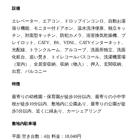
設備
エレベーター、エアコン、ドロップインコンロ、自動お湯
張り機能、モニター付ドアホン、温水洗浄便座、独立キッ
チン、対面型キッチン、防犯カメラ、浴室換気乾燥機、プ
レイロット、CATV、BS、VDSL、CATVインターネット、
光配線、トランクルーム、アルコーブ、洗面所独立、洗面
化粧台、追い焚き、トイレコールバスコール、洗濯機置場
（室内）、全居室収納、収納（物入）、押入、玄関収納、
出窓、バルコニー
特徴
最寄りの幼稚園・保育園が徒歩10分以内、最寄りの小中学
校が徒歩10分以内、敷地内に公園あり、最寄りの公園が徒
歩5分以内、近くに緑あり、カーシェアリング
敷地内駐車場
平面 空き台数：4台 料金：18,040円