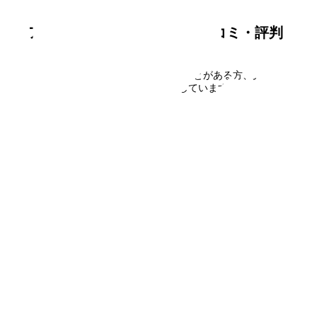
満室
アーバンライフ東新小岩
の口コミ・評判
アーバンライフ東新小岩
に住んだことがある方、見学さ
れた方の口コミを募集しています。
口コミを書く
フォームで
仮申込み
エリアから探す
UR賃貸を知る
関西全エリア検索
解説コラム一覧
大阪府
入居資格・収入基準
兵庫県
割引制度まとめ
京都府
申込み手順ガイド