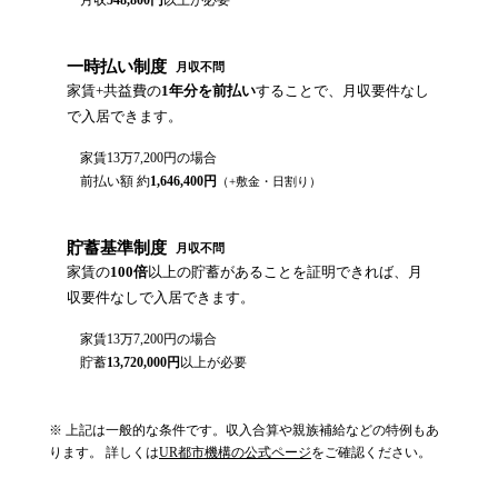
月収
548,800
円
以上が必要
一時払い制度
月収不問
家賃+共益費の
1年分を前払い
することで、月収要件なし
で入居できます。
家賃
13万7,200円
の場合
前払い額 約
1,646,400
円
（+敷金・日割り）
貯蓄基準制度
月収不問
家賃の
100倍
以上の貯蓄があることを証明できれば、月
収要件なしで入居できます。
家賃
13万7,200円
の場合
貯蓄
13,720,000
円
以上が必要
※ 上記は一般的な条件です。収入合算や親族補給などの特例もあ
ります。 詳しくは
UR都市機構の公式ページ
をご確認ください。