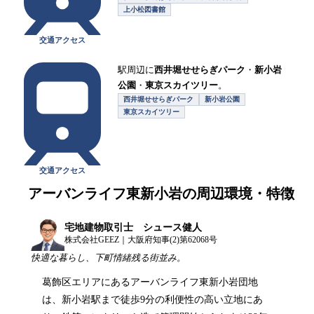
上小松図書館
交通アクセス
駅周辺に
西井堀せせらぎパーク
・
新小岩
公園
・
東京スカイツリー
。
西井堀せせらぎパーク
新小岩公園
東京スカイツリー
交通アクセス
アーバンライフ東新小岩
の周辺環境・特徴
宅地建物取引士 シュース健人
株式会社GEEZ｜大阪府知事(2)第62068号
快適な暮らし、下町情緒残る街並み。
葛飾区エリアにあるアーバンライフ東新小岩団地
は、新小岩駅まで徒歩9分の利便性の高い立地にあ