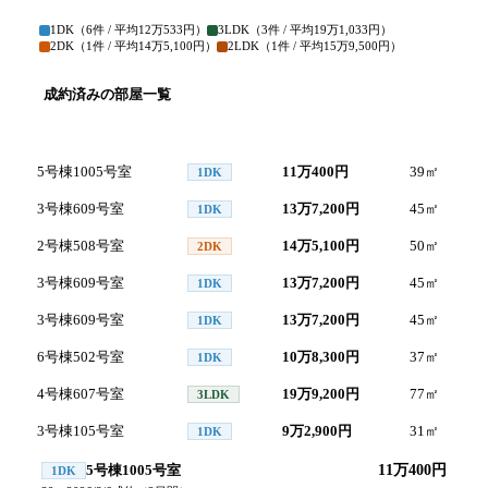
1DK
（
6
件 / 平均
12万533円
）
3LDK
（
3
件 / 平均
19万1,033円
）
2DK
（
1
件 / 平均
14万5,100円
）
2LDK
（
1
件 / 平均
15万9,500円
）
成約済みの部屋一覧
号室
間取り
家賃
面積
5号棟1005号室
11万400円
39
㎡
20
1DK
3号棟609号室
13万7,200円
45
㎡
20
1DK
2号棟508号室
14万5,100円
50
㎡
20
2DK
3号棟609号室
13万7,200円
45
㎡
20
1DK
3号棟609号室
13万7,200円
45
㎡
20
1DK
6号棟502号室
10万8,300円
37
㎡
20
1DK
4号棟607号室
19万9,200円
77
㎡
20
3LDK
3号棟105号室
9万2,900円
31
㎡
20
1DK
5号棟1005号室
11万400円
1DK