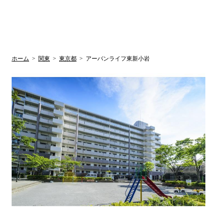
UR賃貸空室情報
検
by ラク賃不
動産
索
サイト
関西検索
大阪
兵庫
京都
関東検索
中部検索
ホーム
>
関東
>
東京都
>
アーバンライフ東新小岩