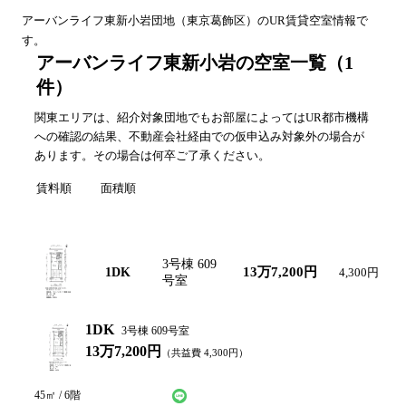
アーバンライフ東新小岩
団地（
東京
葛飾区
）のUR賃貸空室情報で
す。
アーバンライフ東新小岩の空室一覧
（
1
件）
関東エリアは、紹介対象団地でもお部屋によってはUR都市機構
への確認の結果、不動産会社経由での仮申込み対象外の場合が
あります。その場合は何卒ご了承ください。
賃料順
面積順
間取り図
間取り
号棟・号室
賃料
共益費
3号棟 609
13万7,200円
1DK
4,300円
号室
1DK
3号棟 609号室
13万7,200円
（共益費
4,300
円）
LINEで仮申込み
問い合わせ
45
㎡ /
6
階