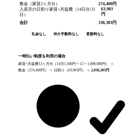
敷金（家賃2ヶ月分）
274,400
円
63,903
入居月の日割り家賃+共益費（
14
日分/
31
円
日）
合計
338,303
円
礼金なし
仲介手数料なし
更新料なし
一時払い制度を利用の場合
家賃+共益費12ヶ月分（
14万1,500円
× 12 =
1,698,000
円） ＋
敷金（
274,400
円） ＋ 日割り（
63,903
円） ＝
2,036,303
円