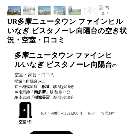
UR
多摩ニュータウン ファインヒル
いなぎ ビスタノーレ向陽台
の空き状
況・空室・口コミ
多摩ニュータウン ファインヒ
ルいなぎ ビスタノーレ向陽台
の
空室・家賃・口コミ
稲城市向陽台6-11
京王相模原線
「
稲城
」駅 徒歩
18
分
JR南武線
「
南多摩
」駅 徒歩
12
分
JR南武線
「
稲城長沼
」駅 徒歩
19
分
10万4,700円〜11万1,000円
67㎡
管理34年
空室
2
件