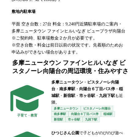
敷地内駐車場
平面 空き台数：27台 料金：9,240円近隣駐車場のご案内・
多摩ニュータウン ファインヒルいなぎ ビュープラザ向陽台
※ご契約時、駐車場敷金２か月が必要です。
※空き台数・料金は前日以前の状況です。先着順のためお
申込みができない場合があります。
多摩ニュータウン ファインヒルいなぎ ビ
スタノーレ向陽台
の周辺環境・住みやすさ
多摩ニュータウン
・
ビスタノーレ向陽
台
・
南多摩駅
・
向陽台６丁目バス停
・
稲
城駅
・
新宿駅
・
市ヶ谷駅
・
九段下駅
も近
隣。
多摩ニュータウン
ビスタノーレ向陽台
南多摩駅
向陽台６丁目バス停
稲城駅
子育て・教育
新宿駅
市ヶ谷駅
九段下駅
ひつじさん公園
で子どもがのびのび遊べ