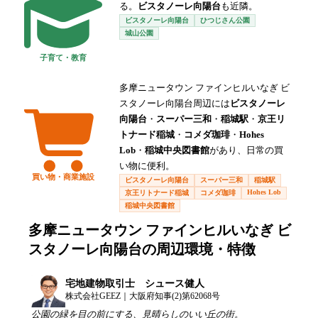
る。
ビスタノーレ向陽台
も近隣。
ビスタノーレ向陽台
ひつじさん公園
城山公園
子育て・教育
多摩ニュータウン ファインヒルいなぎ ビ
スタノーレ向陽台周辺には
ビスタノーレ
向陽台
・
スーパー三和
・
稲城駅
・
京王リ
トナード稲城
・
コメダ珈琲
・
Hohes
Lob
・
稲城中央図書館
があり、日常の買
い物に便利。
買い物・商業施設
ビスタノーレ向陽台
スーパー三和
稲城駅
Hohes Lob
京王リトナード稲城
コメダ珈琲
稲城中央図書館
多摩ニュータウン ファインヒルいなぎ ビ
スタノーレ向陽台
の周辺環境・特徴
宅地建物取引士 シュース健人
株式会社GEEZ｜大阪府知事(2)第62068号
公園の緑を目の前にする、見晴らしのいい丘の街。