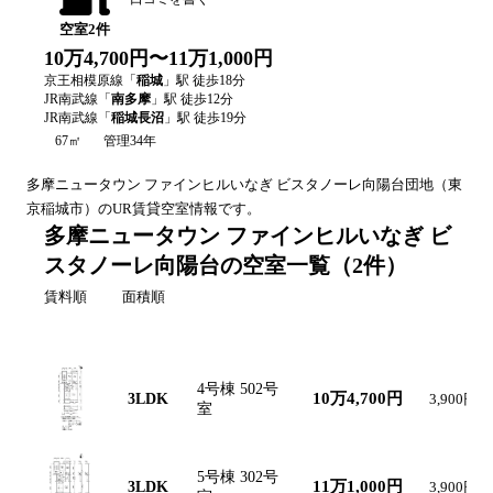
空室
2
件
10万4,700円〜11万1,000円
京王相模原線
「
稲城
」駅 徒歩
18
分
JR南武線
「
南多摩
」駅 徒歩
12
分
JR南武線
「
稲城長沼
」駅 徒歩
19
分
67㎡
管理34年
多摩ニュータウン ファインヒルいなぎ ビスタノーレ向陽台
団地（
東
京
稲城市
）のUR賃貸空室情報です。
多摩ニュータウン ファインヒルいなぎ ビ
スタノーレ向陽台の空室一覧
（
2
件）
賃料順
面積順
間取り図
間取り
号棟・号室
賃料
共益費
4号棟 502号
10万4,700円
3LDK
3,900円
室
5号棟 302号
11万1,000円
3LDK
3,900円