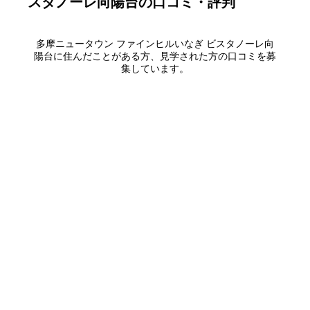
スタノーレ向陽台
の口コミ・評判
多摩ニュータウン ファインヒルいなぎ ビスタノーレ向
陽台
に住んだことがある方、見学された方の口コミを募
集しています。
口コミを書く
エリアから探す
UR賃貸を知る
関西全エリア検索
解説コラム一覧
大阪府
入居資格・収入基準
兵庫県
割引制度まとめ
京都府
申込み手順ガイド
奈良県
滋賀県