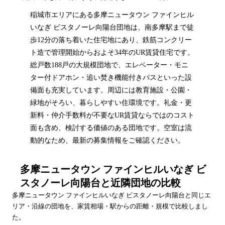
稲城市エリアにある多摩ニュータウン ファインヒル
いなぎ ビスタノーレ向陽台団地は、南多摩駅まで徒
歩12分の落ち着いた住宅地にあり、鉄筋コンクリー
ト造で管理開始からおよそ34年のUR賃貸住宅です。
総戸数188戸の大規模団地で、エレベーター・モニ
ター付ドアホン・追い焚き機能付きバスといった設
備面も充実しています。周辺には教育施設・公園・
緑地がそろい、暮らしやすい住環境です。礼金・更
新料・仲介手数料が不要なUR賃貸ならではのコスト
面も含め、検討する価値のある団地です。空室は流
動的なため、最新の募集情報をご確認ください。
多摩ニュータウン ファインヒルいなぎ ビ
スタノーレ向陽台
と近隣団地の比較
多摩ニュータウン ファインヒルいなぎ ビスタノーレ向陽台
と同じエ
リア・沿線の団地を、家賃相場・駅からの距離・規模で比較しまし
た。