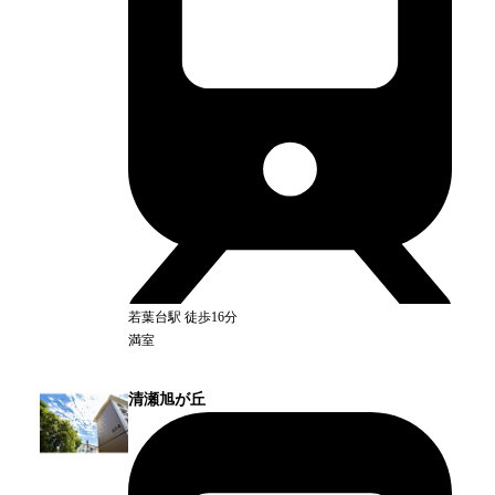
若葉台
駅
徒歩16分
満室
清瀬旭が丘