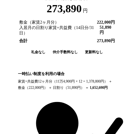
273,890
円
敷金（家賃2ヶ月分）
222,000
円
51,890
入居月の日割り家賃+共益費（
14
日分/
31
円
日）
合計
273,890
円
礼金なし
仲介手数料なし
更新料なし
一時払い制度を利用の場合
家賃+共益費12ヶ月分（
11万4,900円
× 12 =
1,378,800
円） ＋
敷金（
222,000
円） ＋ 日割り（
51,890
円） ＝
1,652,690
円