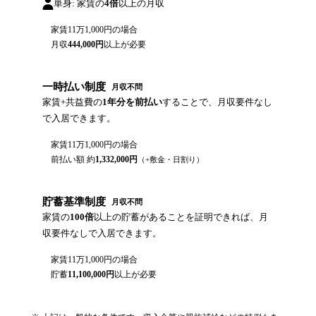
単身: 家賃の
4倍
以上の月収
家賃
11万1,000円
の場合
月収
444,000
円
以上が必要
一時払い制度
月収不問
家賃+共益費の
1年分を前払い
することで、月収要件なし
で入居できます。
家賃
11万1,000円
の場合
前払い額 約
1,332,000
円
（+敷金・日割り）
貯蓄基準制度
月収不問
家賃の
100倍
以上の貯蓄があることを証明できれば、月
収要件なしで入居できます。
家賃
11万1,000円
の場合
貯蓄
11,100,000
円
以上が必要