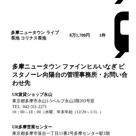
多摩ニュータウン ライブ
8万1,700円
1
件
長池 コリナス長池
多摩ニュータウン ファインヒルいなぎ ビ
スタノーレ向陽台
の管理事務所・お問い合
わせ先
UR賃貸ショップ永山
東京都多摩市永山1-5ベルブ永山2階203号室
TEL:
042-311-2271
10：00～18：00
（
水曜、年末年始（12/29～1/3）
）
UR多摩営業センター
東京都多摩市落合一丁目11番2号多摩センター駅1階