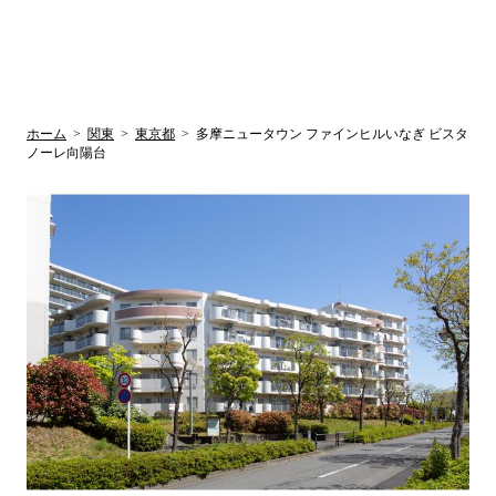
UR賃貸空室情報
検
by ラク賃不
動産
索
サイト
関西検索
大阪
兵庫
京都
関東検索
中部検索
ホーム
>
関東
>
東京都
>
多摩ニュータウン ファインヒルいなぎ ビスタ
ノーレ向陽台