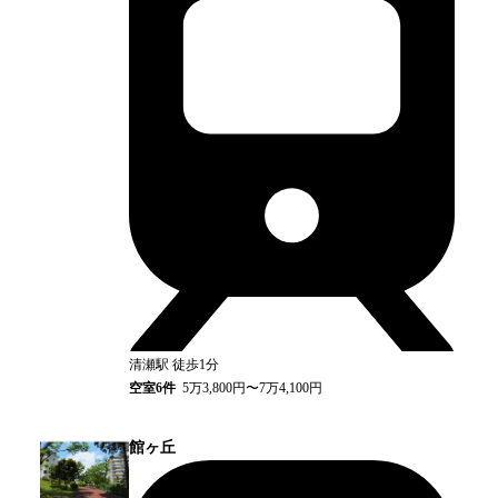
清瀬
駅
徒歩1分
空室
6
件
5万3,800円〜7万4,100円
館ヶ丘