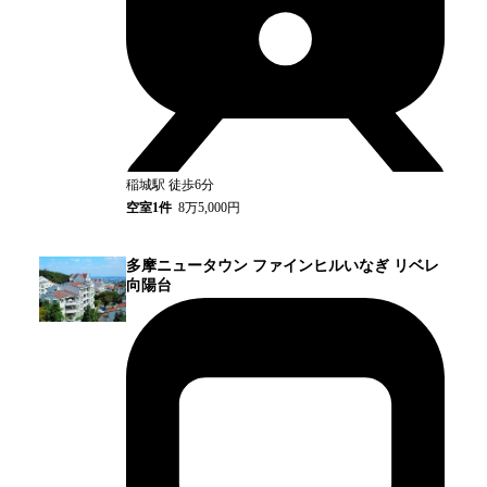
稲城
駅
徒歩6分
空室
1
件
8万5,000円
多摩ニュータウン ファインヒルいなぎ リベレ
向陽台