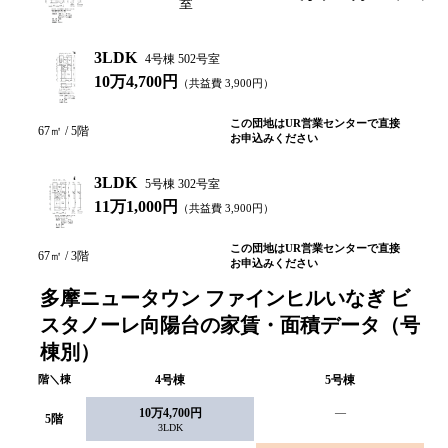
室
3LDK
4号棟 502号室
10万4,700円
（共益費
3,900
円）
この団地はUR営業センターで直接
67
㎡ /
5
階
お申込みください
3LDK
5号棟 302号室
11万1,000円
（共益費
3,900
円）
この団地はUR営業センターで直接
67
㎡ /
3
階
お申込みください
多摩ニュータウン ファインヒルいなぎ ビ
スタノーレ向陽台の家賃・面積データ（号
棟別）
階＼棟
4
号棟
5
号棟
10万4,700円
—
5
階
3LDK