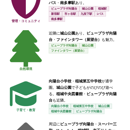
バス
・
南多摩駅
あり。
ビュープラザ向陽台
城山公園
稲城駅
新宿駅
市ヶ谷駅
九段下駅
iバス
南多摩駅
管理・コミュニティ
近隣に
城山公園
あり。
ビュープラザ向陽
台
・
ファインタワー（展望台）
も魅力。
ビュープラザ向陽台
城山公園
ファインタワー（展望台）
自然環境
向陽台小学校
・
稲城第五中学校
が通学
圏。
城山公園
で子どもがのびのび遊べ
る。
稲城中央図書館
・
ビュープラザ向陽
台
も近隣。
向陽台小学校
稲城第五中学校
城山公園
子育て・教育
稲城中央図書館
ビュープラザ向陽台
周辺に
ビュープラザ向陽台
・
スーパー三