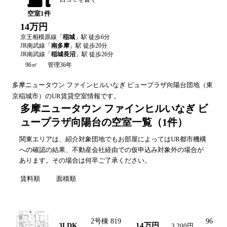
空室
1
件
14万円
京王相模原線
「
稲城
」駅 徒歩
6
分
JR南武線
「
南多摩
」駅 徒歩
20
分
JR南武線
「
稲城長沼
」駅 徒歩
26
分
96㎡
管理36年
多摩ニュータウン ファインヒルいなぎ ビュープラザ向陽台
団地（
東
京
稲城市
）のUR賃貸空室情報です。
多摩ニュータウン ファインヒルいなぎ ビ
ュープラザ向陽台の空室一覧
（
1
件）
関東エリアは、紹介対象団地でもお部屋によってはUR都市機構
への確認の結果、不動産会社経由での仮申込み対象外の場合が
あります。その場合は何卒ご了承ください。
賃料順
面積順
間取り図
間取り
号棟・号室
賃料
共益費
面積
2号棟 819
96
14万円
3LDK
3,200円