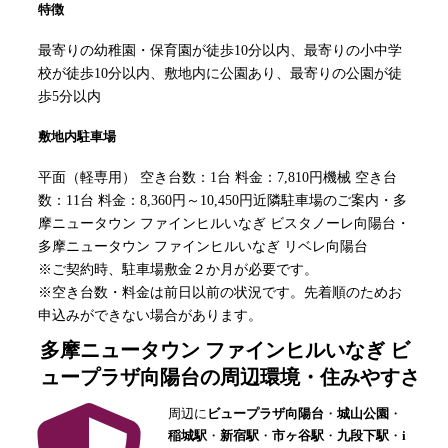
特徴
最寄りの幼稚園・保育園が徒歩10分以内、最寄りの小中学
校が徒歩10分以内、敷地内に公園あり、最寄りの公園が徒
歩5分以内
敷地内駐車場
平面（軽専用） 空き台数：1台 料金：7,810円機械 空き台
数：11台 料金：8,360円～10,450円近隣駐車場のご案内・多
摩ニュータウン ファインヒルいなぎ ビスタノーレ向陽台・
多摩ニュータウン ファインヒルいなぎ リベレ向陽台
※ご契約時、駐車場敷金２か月が必要です。
※空き台数・料金は前日以前の状況です。先着順のためお
申込みができない場合があります。
多摩ニュータウン ファインヒルいなぎ ビ
ュープラザ向陽台
の周辺環境・住みやすさ
周辺に
ビュープラザ向陽台
・
城山公園
・
稲城駅
・
新宿駅
・
市ヶ谷駅
・
九段下駅
・
i