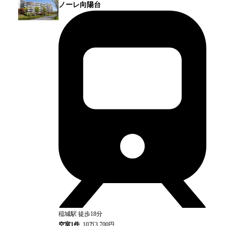
ノーレ向陽台
稲城
駅
徒歩18分
空室
1
件
10万3,700円