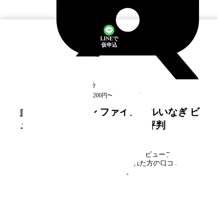
LINEで
仮申込
高尾
駅
徒歩1分
空室
2
件
5万6,200円〜5万7,200円
多摩ニュータウン ファインヒルいなぎ ビ
ュープラザ向陽台
の口コミ・評判
多摩ニュータウン ファインヒルいなぎ ビュープラザ向
陽台
に住んだことがある方、見学された方の口コミを募
集しています。
口コミを書く