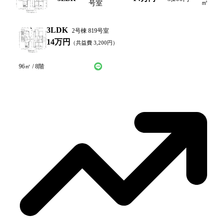
㎡
号室
3LDK
2号棟 819号室
14万円
（共益費
3,200
円）
LINEで仮申込み
問い合わせ
96
㎡ /
8
階