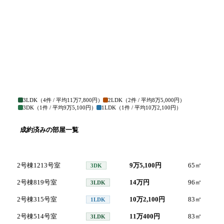
3LDK
（
4
件 / 平均
11万7,800円
）
2LDK
（
2
件 / 平均
8万5,000円
）
3DK
（
1
件 / 平均
9万5,100円
）
1LDK
（
1
件 / 平均
10万2,100円
）
成約済みの部屋一覧
号室
間取り
家賃
面積
2号棟1213号室
9万5,100円
65
㎡
20
3DK
2号棟819号室
14万円
96
㎡
20
3LDK
2号棟315号室
10万2,100円
83
㎡
20
1LDK
2号棟514号室
11万400円
83
㎡
20
3LDK