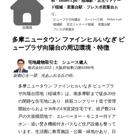
和
・
Hohes Lpb
・
稲城駅
・
京王リトナー
ド稲城
・
若葉台駅
・
フレスポ若葉台
あ
り。
Hohes Lpb
ビュープラザ向陽台
スーパー三和
稲城駅
京王リトナード稲城
若葉台駅
住環境
フレスポ若葉台
多摩ニュータウン ファインヒルいなぎ ビ
ュープラザ向陽台
の周辺環境・特徴
宅地建物取引士 シュース健人
株式会社GEEZ｜大阪府知事(2)第62068号
副都心を一望、光あふれる丘の街。
多摩ニュータウン ファインヒルいなぎ ビュープラ
ザ向陽台団地（稲城市）は、南多摩駅まで徒歩20分
の閑静な住宅地にあり、鉄筋コンクリート造で管理
開始からおよそ36年のUR賃貸住宅です。総戸数214
戸の大規模団地で、エレベーター・モニター付ドア
ホン・追い焚き機能付きバスなど住戸設備も整って
います。生活圏に教育施設・公園・緑地があり、日