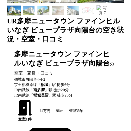
UR
多摩ニュータウン ファインヒル
いなぎ ビュープラザ向陽台
の空き状
況・空室・口コミ
多摩ニュータウン ファインヒ
ルいなぎ ビュープラザ向陽台
の
空室・家賃・口コミ
稲城市向陽台4-4-2
京王相模原線
「
稲城
」駅 徒歩
6
分
JR南武線
「
南多摩
」駅 徒歩
20
分
JR南武線
「
稲城長沼
」駅 徒歩
26
分
14万円
96㎡
管理36年
空室
1
件