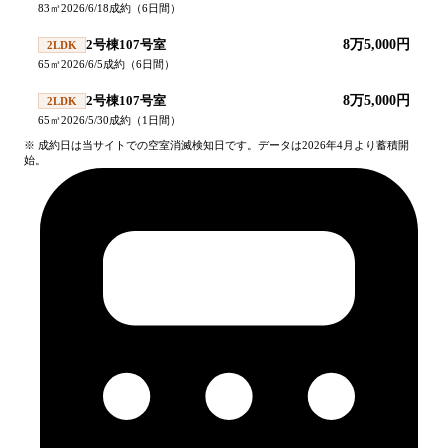
83
㎡
2026/6/18
成約
（
6
日間）
2号棟107号室
8万5,000円
2LDK
65
㎡
2026/6/5
成約
（
6
日間）
2号棟107号室
8万5,000円
2LDK
65
㎡
2026/5/30
成約
（
1
日間）
※ 成約日は当サイトでの空室消滅検知日です。データは2026年4月より蓄積開
始。