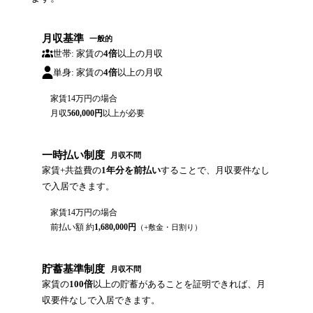
月収基準
一般的
世帯: 家賃の
4倍
以上の月収
単身: 家賃の
4倍
以上の月収
家賃
14万円
の場合
月収
560,000
円
以上が必要
一時払い制度
月収不問
家賃+共益費の
1年分を前払い
することで、月収要件なし
で入居できます。
家賃
14万円
の場合
前払い額 約
1,680,000
円
（+敷金・日割り）
貯蓄基準制度
月収不問
家賃の
100倍
以上の貯蓄があることを証明できれば、月
収要件なしで入居できます。