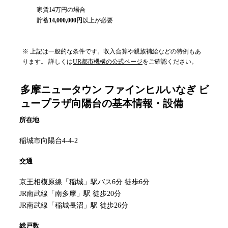
家賃
14万円
の場合
貯蓄
14,000,000
円
以上が必要
※ 上記は一般的な条件です。収入合算や親族補給などの特例もあ
ります。 詳しくは
UR都市機構の公式ページ
をご確認ください。
多摩ニュータウン ファインヒルいなぎ ビ
ュープラザ向陽台
の基本情報・設備
所在地
稲城市向陽台4-4-2
交通
京王相模原線「稲城」駅バス6分 徒歩6分
JR南武線「南多摩」駅 徒歩20分
JR南武線「稲城長沼」駅 徒歩26分
総戸数