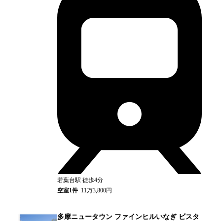
若葉台
駅
徒歩4分
空室
1
件
11万3,800円
多摩ニュータウン ファインヒルいなぎ ビスタ