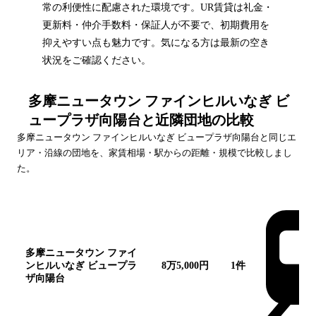
常の利便性に配慮された環境です。UR賃貸は礼金・
更新料・仲介手数料・保証人が不要で、初期費用を
抑えやすい点も魅力です。気になる方は最新の空き
状況をご確認ください。
多摩ニュータウン ファインヒルいなぎ ビ
ュープラザ向陽台
と近隣団地の比較
多摩ニュータウン ファインヒルいなぎ ビュープラザ向陽台
と同じエ
リア・沿線の団地を、家賃相場・駅からの距離・規模で比較しまし
た。
団地名
家賃帯
空室
最寄駅
多摩ニュータウン ファイ
ンヒルいなぎ ビュープラ
8万5,000円
1
件
ザ向陽台
この団地