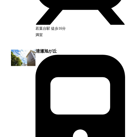
若葉台
駅
徒歩16分
満室
清瀬旭が丘