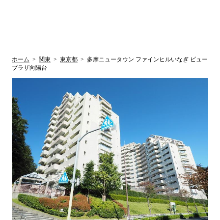
UR賃貸空室情報
検
by ラク賃不
動産
索
サイト
関西検索
大阪
兵庫
京都
関東検索
中部検索
ホーム
>
関東
>
東京都
>
多摩ニュータウン ファインヒルいなぎ ビュー
プラザ向陽台