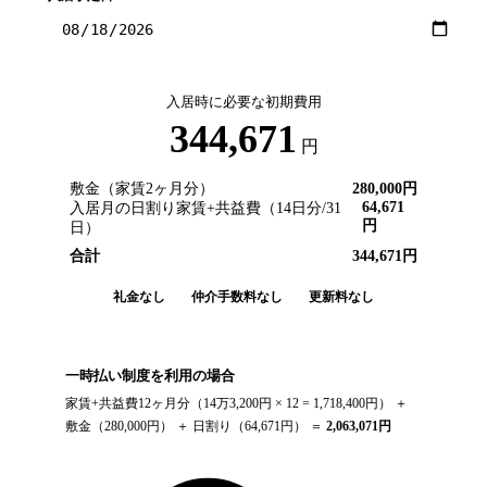
入居時に必要な初期費用
344,671
円
敷金（家賃2ヶ月分）
280,000
円
64,671
入居月の日割り家賃+共益費（
14
日分/
31
円
日）
合計
344,671
円
礼金なし
仲介手数料なし
更新料なし
一時払い制度を利用の場合
家賃+共益費12ヶ月分（
14万3,200円
× 12 =
1,718,400
円） ＋
敷金（
280,000
円） ＋ 日割り（
64,671
円） ＝
2,063,071
円