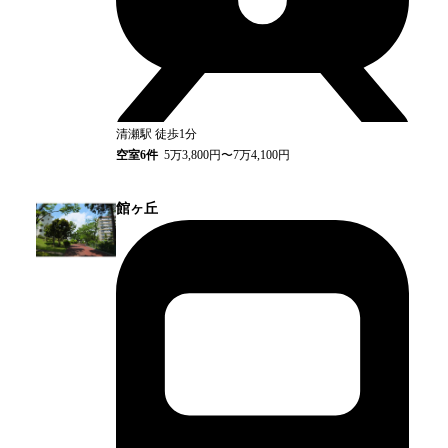
清瀬
駅
徒歩1分
空室
6
件
5万3,800円〜7万4,100円
館ヶ丘