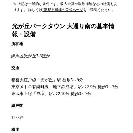
※ 上記は一般的な条件です。収入合算や親族補給などの特例もあ
ります。 詳しくは
UR都市機構の公式ページ
をご確認ください。
光が丘パークタウン 大通り南
の基本情
報・設備
所在地
練馬区光が丘7-3ほか
交通
都営大江戸線「光が丘」駅 徒歩5～9分
東京メトロ有楽町線「地下鉄成増」駅バス9分 徒歩3～7分
東武東上線「成増」駅バス10分 徒歩3～7分
総戸数
1258戸
構造