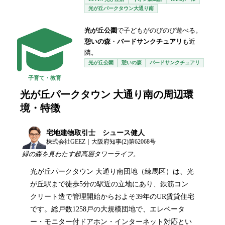
光が丘パークタウン大通り南
光が丘公園
で子どもがのびのび遊べる。
憩いの森
・
バードサンクチュアリ
も近
隣。
光が丘公園
憩いの森
バードサンクチュアリ
子育て・教育
光が丘パークタウン 大通り南
の周辺環
境・特徴
宅地建物取引士 シュース健人
株式会社GEEZ｜大阪府知事(2)第62068号
緑の森を見わたす超高層タワーライフ。
光が丘パークタウン 大通り南団地（練馬区）は、光
が丘駅まで徒歩5分の駅近の立地にあり、鉄筋コン
クリート造で管理開始からおよそ39年のUR賃貸住宅
です。総戸数1258戸の大規模団地で、エレベータ
ー・モニター付ドアホン・インターネット対応とい