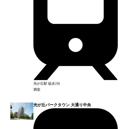
光が丘
駅
徒歩2分
満室
光が丘パークタウン 大通り中央