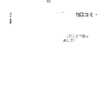
光が丘
駅
徒歩4分
満室
光が丘パークタウン 大通り南
の口コミ・
評判
光が丘パークタウン 大通り南
に住んだことがある方、
見学された方の口コミを募集しています。
口コミを書く
フォームで
仮申込み
エリアから探す
UR賃貸を知る
関西全エリア検索
解説コラム一覧
大阪府
入居資格・収入基準