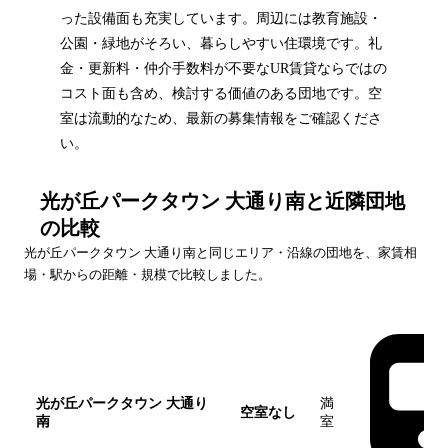
った設備面も充実しています。周辺には教育施設・
公園・緑地がそろい、暮らしやすい住環境です。礼
金・更新料・仲介手数料が不要なUR賃貸ならではの
コスト面も含め、検討する価値のある団地です。空
室は流動的なため、最新の募集情報をご確認くださ
い。
光が丘パークタウン 大通り南
と近隣団地
の比較
光が丘パークタウン 大通り南
と同じエリア・沿線の団地を、家賃相
場・駅からの距離・規模で比較しました。
団地名
家賃帯
空室
最寄駅
光が丘パークタウン 大通り
満
空室なし
南
室
この団地