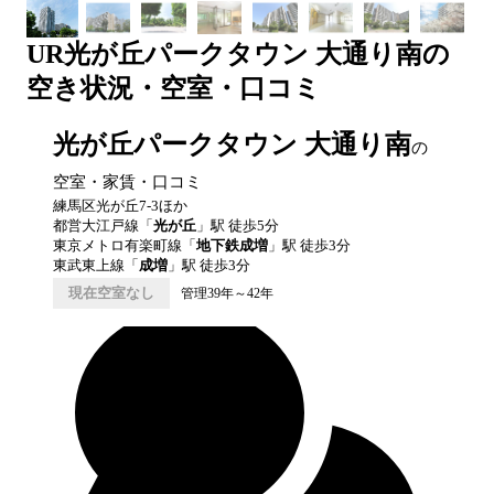
UR
光が丘パークタウン 大通り南
の
空き状況・空室・口コミ
光が丘パークタウン 大通り南
の
空室・家賃・口コミ
練馬区光が丘7-3ほか
都営大江戸線
「
光が丘
」駅 徒歩
5
分
東京メトロ有楽町線
「
地下鉄成増
」駅 徒歩
3
分
東武東上線
「
成増
」駅 徒歩
3
分
現在空室なし
管理39年～42年