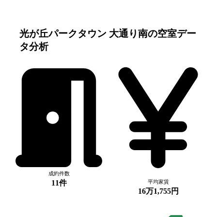
光が丘パークタウン 大通り南
の空室デー
タ分析
成約件数
11件
平均家賃
16万1,755円