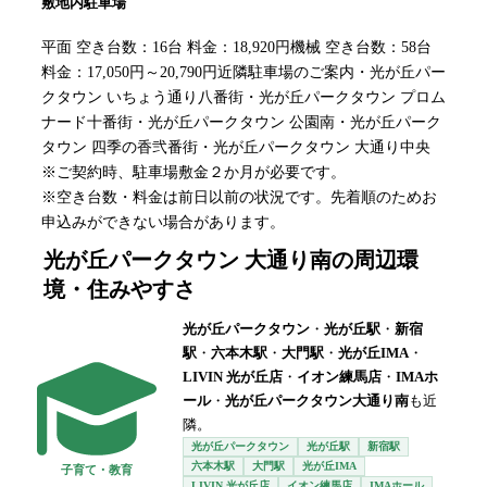
敷地内駐車場
平面 空き台数：16台 料金：18,920円機械 空き台数：58台
料金：17,050円～20,790円近隣駐車場のご案内・光が丘パー
クタウン いちょう通り八番街・光が丘パークタウン プロム
ナード十番街・光が丘パークタウン 公園南・光が丘パーク
タウン 四季の香弐番街・光が丘パークタウン 大通り中央
※ご契約時、駐車場敷金２か月が必要です。
※空き台数・料金は前日以前の状況です。先着順のためお
申込みができない場合があります。
光が丘パークタウン 大通り南
の周辺環
境・住みやすさ
光が丘パークタウン
・
光が丘駅
・
新宿
駅
・
六本木駅
・
大門駅
・
光が丘IMA
・
LIVIN 光が丘店
・
イオン練馬店
・
IMAホ
ール
・
光が丘パークタウン大通り南
も近
隣。
光が丘パークタウン
光が丘駅
新宿駅
六本木駅
大門駅
光が丘IMA
子育て・教育
LIVIN 光が丘店
イオン練馬店
IMAホール