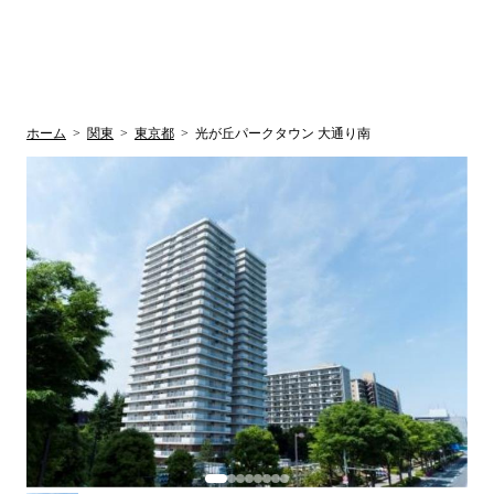
UR賃貸空室情報
検
by ラク賃不
動産
索
サイト
関西検索
大阪
兵庫
京都
関東検索
中部検索
ホーム
>
関東
>
東京都
>
光が丘パークタウン 大通り南