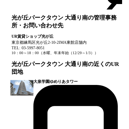
光が丘パークタウン 大通り南
の管理事務
所・お問い合わせ先
UR賃貸ショップ光が丘
東京都練馬区光が丘2-10-2IMA東館店舗内
TEL:
03-5997-8051
10：00～18：00
（
水曜、年末年始（12/29～1/3）
）
光が丘パークタウン 大通り南
の近くのUR
団地
大泉学園ゆめりあタワー