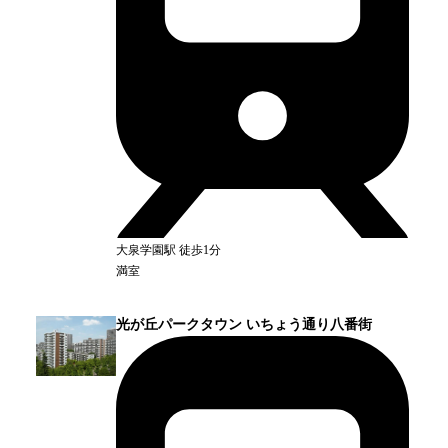
大泉学園
駅
徒歩1分
満室
光が丘パークタウン いちょう通り八番街