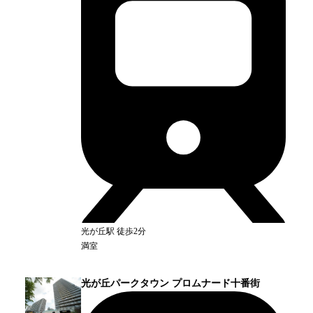
光が丘
駅
徒歩2分
満室
光が丘パークタウン プロムナード十番街