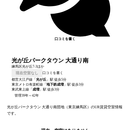
口コミを書く
光が丘パークタウン 大通り南
練馬区光が丘7-3ほか
現在空室なし
口コミを書く
都営大江戸線
「
光が丘
」駅 徒歩
5
分
東京メトロ有楽町線
「
地下鉄成増
」駅 徒歩
3
分
東武東上線
「
成増
」駅 徒歩
3
分
管理39年～42年
光が丘パークタウン 大通り南
団地（
東京
練馬区
）のUR賃貸空室情報
です。