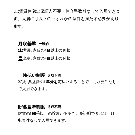
UR賃貸住宅は保証人不要・仲介手数料なしで入居できま
す。入居には以下のいずれかの条件を満たす必要があり
ます。
月収基準
一般的
世帯: 家賃の
4倍
以上の月収
単身: 家賃の
4倍
以上の月収
一時払い制度
月収不問
家賃+共益費の
1年分を前払い
することで、月収要件なし
で入居できます。
貯蓄基準制度
月収不問
家賃の
100倍
以上の貯蓄があることを証明できれば、月
収要件なしで入居できます。