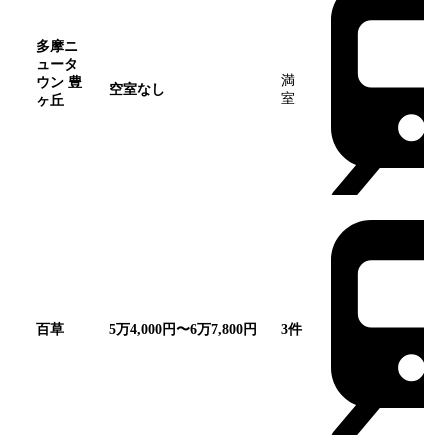
多摩ニ
ュータ
満
ウン 豊
空室なし
室
ヶ丘
この団
地
百草
5万4,000円〜6万7,800円
3
件