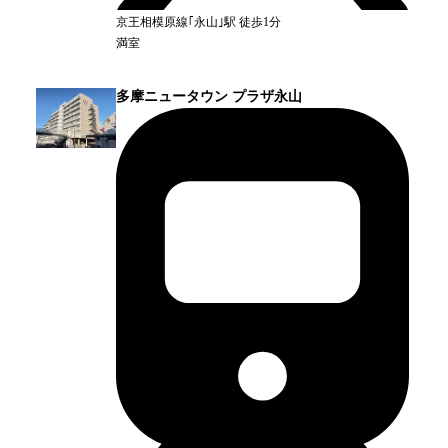
京王相模原線｢永山｣
駅
徒歩1分
満室
多摩ニュータウン プラザ永山