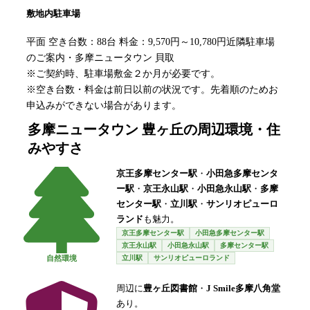
敷地内駐車場
平面 空き台数：88台 料金：9,570円～10,780円近隣駐車場
のご案内・多摩ニュータウン 貝取
※ご契約時、駐車場敷金２か月が必要です。
※空き台数・料金は前日以前の状況です。先着順のためお
申込みができない場合があります。
多摩ニュータウン 豊ヶ丘
の周辺環境・住
みやすさ
京王多摩センター駅
・
小田急多摩センタ
ー駅
・
京王永山駅
・
小田急永山駅
・
多摩
センター駅
・
立川駅
・
サンリオピューロ
ランド
も魅力。
京王多摩センター駅
小田急多摩センター駅
京王永山駅
小田急永山駅
多摩センター駅
立川駅
サンリオピューロランド
自然環境
周辺に
豊ヶ丘図書館
・
J Smile多摩八角堂
あり。