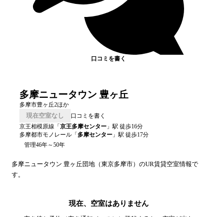
口コミを書く
多摩ニュータウン 豊ヶ丘
多摩市豊ヶ丘2ほか
現在空室なし
口コミを書く
京王相模原線
「
京王多摩センター
」駅 徒歩
16
分
多摩都市モノレール
「
多摩センター
」駅 徒歩
17
分
管理46年～50年
多摩ニュータウン 豊ヶ丘
団地（
東京
多摩市
）のUR賃貸空室情報で
す。
現在、空室はありません