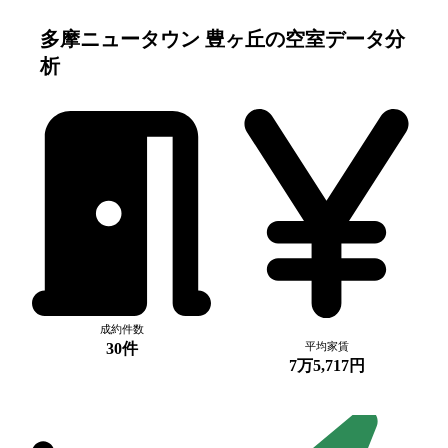
多摩ニュータウン 豊ヶ丘
の空室データ分
析
成約件数
30件
平均家賃
7万5,717円