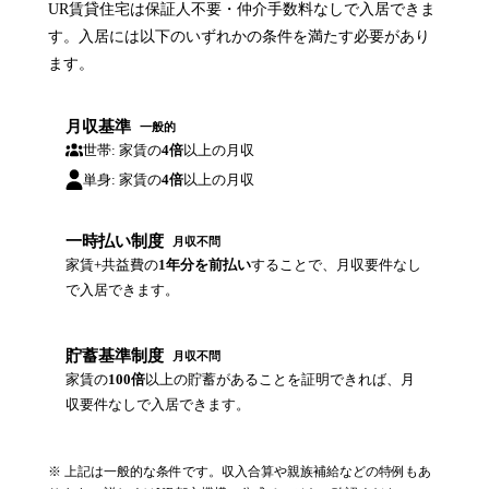
UR賃貸住宅は保証人不要・仲介手数料なしで入居できま
す。入居には以下のいずれかの条件を満たす必要があり
ます。
月収基準
一般的
世帯: 家賃の
4倍
以上の月収
単身: 家賃の
4倍
以上の月収
一時払い制度
月収不問
家賃+共益費の
1年分を前払い
することで、月収要件なし
で入居できます。
貯蓄基準制度
月収不問
家賃の
100倍
以上の貯蓄があることを証明できれば、月
収要件なしで入居できます。
※ 上記は一般的な条件です。収入合算や親族補給などの特例もあ