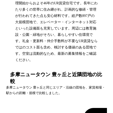
理開始からおよそ46年のUR賃貸住宅です。長年にわ
たり多くの世帯に住み継がれ、計画的な修繕・管理
が行われてきた点も安心材料です。総戸数897戸の
大規模団地で、エレベーター・インターネット対応
といった設備面も充実しています。周辺には教育施
設・公園・緑地がそろい、暮らしやすい住環境で
す。礼金・更新料・仲介手数料が不要なUR賃貸なら
ではのコスト面も含め、検討する価値のある団地で
す。空室は流動的なため、最新の募集情報をご確認
ください。
多摩ニュータウン 豊ヶ丘
と近隣団地の比
較
多摩ニュータウン 豊ヶ丘
と同じエリア・沿線の団地を、家賃相場・
駅からの距離・規模で比較しました。
団地名
家賃帯
空室
最寄駅