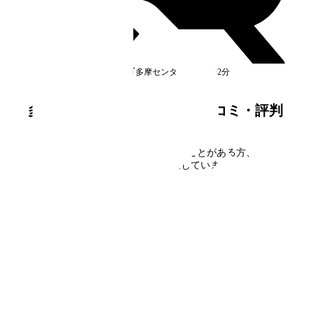
京王相模原線｢多摩センター｣
駅
徒歩2分
満室
多摩ニュータウン 豊ヶ丘
の口コミ・評判
多摩ニュータウン 豊ヶ丘
に住んだことがある方、見学
された方の口コミを募集しています。
口コミを書く
フォームで
仮申込み