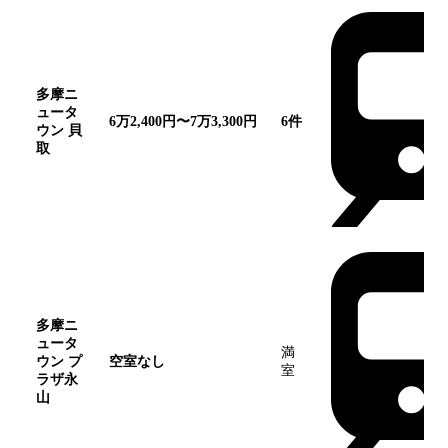
多摩ニ
ュータ
6万2,400円〜7万3,300円
6
件
ウン 貝
取
多摩ニ
ュータ
満
ウン プ
空室なし
室
ラザ永
山