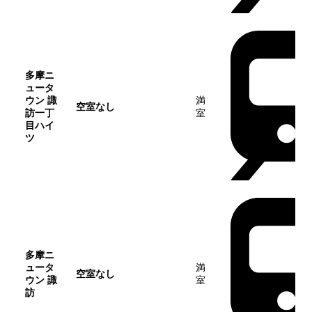
多摩ニ
ュータ
ウン 諏
満
空室なし
訪一丁
室
目ハイ
ツ
多摩ニ
ュータ
満
空室なし
ウン 諏
室
訪