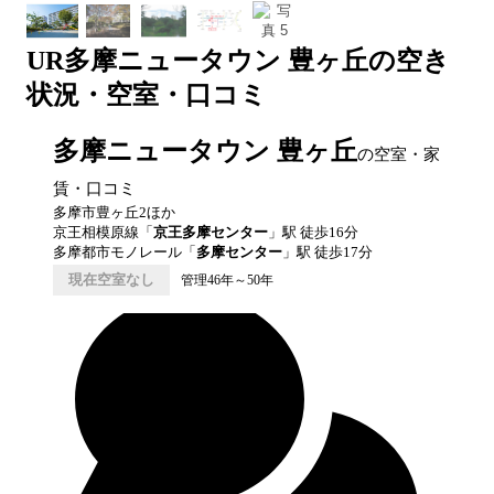
UR
多摩ニュータウン 豊ヶ丘
の空き
状況・空室・口コミ
多摩ニュータウン 豊ヶ丘
の空室・家
賃・口コミ
多摩市豊ヶ丘2ほか
京王相模原線
「
京王多摩センター
」駅 徒歩
16
分
多摩都市モノレール
「
多摩センター
」駅 徒歩
17
分
現在空室なし
管理46年～50年