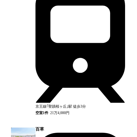
京王線｢聖蹟桜ヶ丘｣
駅
徒歩3分
空室
1
件
21万4,000円
百草