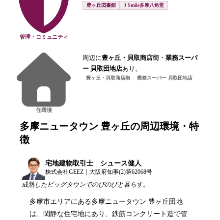
豊ヶ丘図書館
J Smile多摩八角堂
管理・コミュニティ
周辺に
豊ヶ丘・貝取商店街
・
業務スーパ
ー 貝取団地店
あり。
豊ヶ丘・貝取商店街
業務スーパー 貝取団地店
住環境
多摩ニュータウン 豊ヶ丘
の周辺環境・特
徴
宅地建物取引士 シュース健人
株式会社GEEZ｜大阪府知事(2)第62068号
成熟したビッグタウンでのびのびと暮らす。
多摩市エリアにある多摩ニュータウン 豊ヶ丘団地
は、閑静な住宅地にあり、鉄筋コンクリート造で管