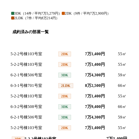
3DK
（
14
件 / 平均
7万5,279円
）
2DK
（
9
件 / 平均
7万2,900円
）
2LDK
（
7
件 / 平均
8万214円
）
成約済みの部屋一覧
号室
間取り
家賃
面積
5-2-2号棟103号室
7万1,400円
55
㎡
2
2DK
5-2-2号棟103号室
7万1,400円
55
㎡
2
2DK
6-2-1号棟506号室
7万4,300円
59
㎡
2
3DK
6-3-1号棟701号室
8万2,500円
66
㎡
2
2LDK
5-2-2号棟103号室
7万1,400円
55
㎡
2
2DK
6-3-2号棟508号室
7万9,400円
66
㎡
2
3DK
6-2-1号棟506号室
7万4,300円
59
㎡
2
3DK
5-2-2号棟103号室
7万1,400円
55
㎡
2
2DK
5-2-2号棟103号室
7万1,400円
2DK