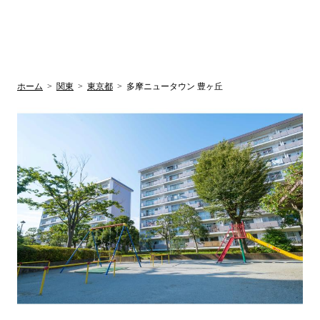
UR賃貸空室情報
検
by ラク賃不
動産
索
サイト
関西検索
大阪
兵庫
京都
関東検索
中部検索
ホーム
>
関東
>
東京都
>
多摩ニュータウン 豊ヶ丘