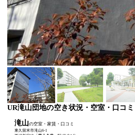
UR
滝山団地
の空き状況・空室・口コミ
滝山
の空室・家賃・口コミ
東久留米市滝山6-1