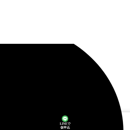
LINEで
仮申込