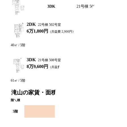
3DK
21号棟 508号室
2DK
22号棟 502号室
6万1,800円
（共益費
2,900
円）
40
㎡ /
5
階
3DK
21号棟 508号室
8万9,600円
（共益費
2,900
円）
61
㎡ /
5
階
滝山の家賃・面積データ（号棟別）
階＼棟
21
号棟
8万9,600円
5
階
3DK