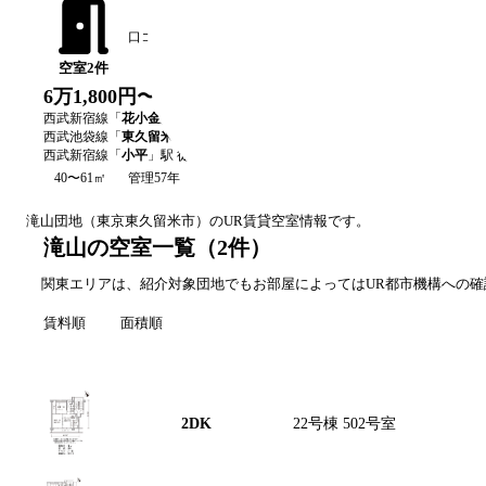
口コミを書く
空室
2
件
6万1,800円〜8万9,600円
西武新宿線
「
花小金井
」駅 徒歩
2
分
西武池袋線
「
東久留米
」駅 徒歩
2
分
西武新宿線
「
小平
」駅 徒歩
29
分
40〜61㎡
管理57年
滝山
団地（
東京
東久留米市
）のUR賃貸空室情報です。
滝山の空室一覧
（
2
件）
関東エリアは、紹介対象団地でもお部屋によってはUR都市機構への
賃料順
面積順
間取り図
間取り
号棟・号室
2DK
22号棟 502号室