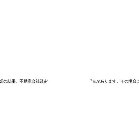
フォームで
仮申込み
確認の結果、不動産会社経由での仮申込み対象外の場合があります。その場合
賃料
共益費
面積
階数
6万1,800円
2,900円
40
㎡
5
階