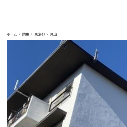
UR賃貸空室情報サイト
by ラク賃不動
関西検索
大阪
兵庫
京都
関東検索
中部検索
ホーム
>
関東
>
東京都
>
滝山