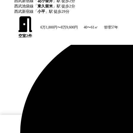
西武新宿線
「
花小金井
」駅 徒歩
2
分
西武池袋線
「
東久留米
」駅 徒歩
2
分
西武新宿線
「
小平
」駅 徒歩
29
分
6万1,800円〜8万9,600円
40〜61㎡
管理57年
空室
2
件