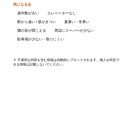
気になる点
築年数が古い
エレベーターなし
駅から遠い / 坂がきつい
夏暑い・冬寒い
隣の音が聞こえる
周辺にスーパーが少ない
駐車場が少ない・取りにくい
口コミを投稿する
※ 不適切な内容を含む投稿は自動的にブロックされます。個人を特定で
きる情報は記載しないでください。
エリアから探す
UR賃貸を知る
関西全エリア検索
解説コラム一覧
大阪府
入居資格・収入基準
兵庫県
割引制度まとめ