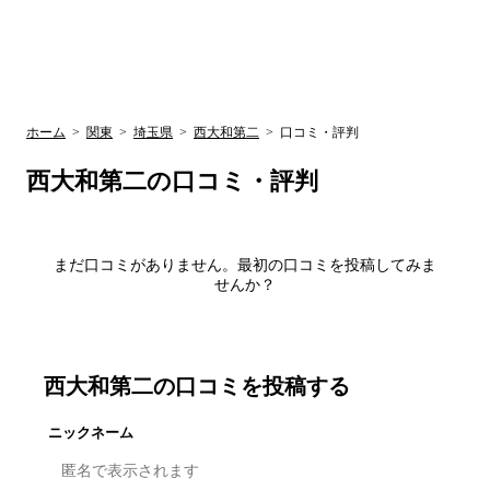
UR賃貸空室情報
検
by ラク賃不
動産
索
サイト
関西検索
大阪
兵庫
京都
関東検索
中部検索
ホーム
>
関東
>
埼玉県
>
西大和第二
>
口コミ・評判
西大和第二
の口コミ・評判
まだ口コミがありません。最初の口コミを投稿してみま
せんか？
西大和第二
の口コミを投稿する
ニックネーム