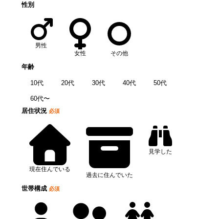
性別
男性
女性
その他
年齢
10代
20代
30代
40代
50代
60代〜
居住状況
必須
見学した
現在住んでいる
過去に住んでいた
世帯構成
必須