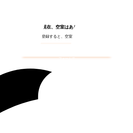
現在、空室はありません
約（空き通知メール）に登録すると、空室が出た際にいち早くメールでお知
西大和第二
の空き待ち予約はこちら
フォームで
仮申込み