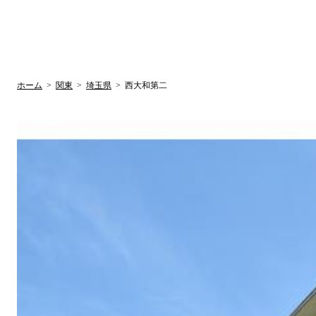
UR賃貸空室情報サイト
by ラク賃不動
関西検索
大阪
兵庫
京都
関東検索
中部検索
ホーム
>
関東
>
埼玉県
>
西大和第二