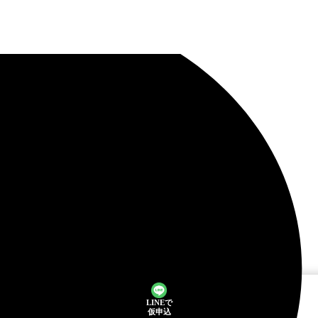
LINEで
仮申込