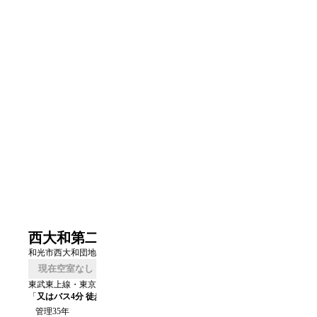
西大和第二
和光市西大和団地4-10
現在空室なし
口コミを書く
東武東上線・東京メトロ有楽町線・副都心線
「
和光市
」駅 徒歩
17
分
「
又はバス4分 徒歩2分
」駅 徒歩
2
分
管理35年