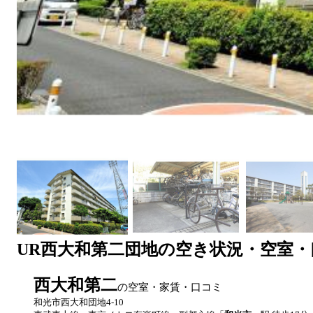
UR
西大和第二団地
の空き状況・空室・
西大和第二
の空室・家賃・口コミ
和光市西大和団地4-10