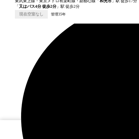
東武東上線・東京メトロ有楽町線・副都心線
「
和光市
」駅 徒歩
17
分
「
又はバス4分 徒歩2分
」駅 徒歩
2
分
現在空室なし
管理35年