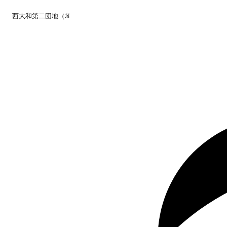
西大和第二
団地（
埼玉
和光市
）のUR賃貸空室情報です。
空き待ち予