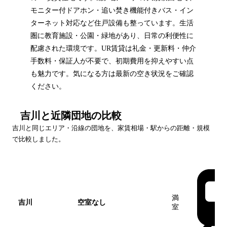
モニター付ドアホン・追い焚き機能付きバス・イン
ターネット対応など住戸設備も整っています。生活
圏に教育施設・公園・緑地があり、日常の利便性に
配慮された環境です。UR賃貸は礼金・更新料・仲介
手数料・保証人が不要で、初期費用を抑えやすい点
も魅力です。気になる方は最新の空き状況をご確認
ください。
吉川
と近隣団地の比較
吉川
と同じエリア・沿線の団地を、家賃相場・駅からの距離・規模
で比較しました。
団地名
家賃帯
空室
最寄駅
満
吉川
空室なし
この団地
室