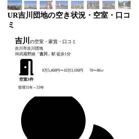
UR
吉川団地
の空き状況・空室・口コ
ミ
吉川
の空室・家賃・口コミ
吉川市吉川団地
JR武蔵野線
「
吉川
」駅 徒歩
1
分
8万5,400円〜10万3,100円
70〜98㎡
空室
3
件
管理31年～53年