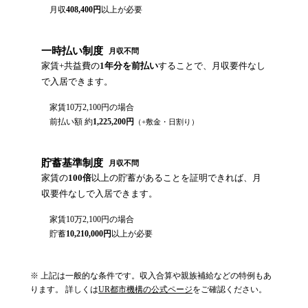
月収
408,400
円
以上が必要
一時払い制度
月収不問
家賃+共益費の
1年分を前払い
することで、月収要件なし
で入居できます。
家賃
10万2,100円
の場合
前払い額 約
1,225,200
円
（+敷金・日割り）
貯蓄基準制度
月収不問
家賃の
100倍
以上の貯蓄があることを証明できれば、月
収要件なしで入居できます。
家賃
10万2,100円
の場合
貯蓄
10,210,000
円
以上が必要
※ 上記は一般的な条件です。収入合算や親族補給などの特例もあ
ります。 詳しくは
UR都市機構の公式ページ
をご確認ください。