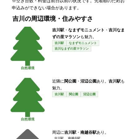
※空き台数・料金は前日以前の状況です。先着順のためお
申込みができない場合があります。
吉川
の周辺環境・住みやすさ
吉川駅
・
なまずモニュメント
・
吉川なま
ずの里マラソン
も魅力。
吉川駅
なまずモニュメント
吉川なまずの里マラソン
自然環境
近隣に
関公園
・
沼辺公園
あり。
吉川駅
も
魅力。
吉川駅
関公園
沼辺公園
自然環境
周辺に
吉川駅
・
南越谷駅
あり。
吉川駅
南越谷駅