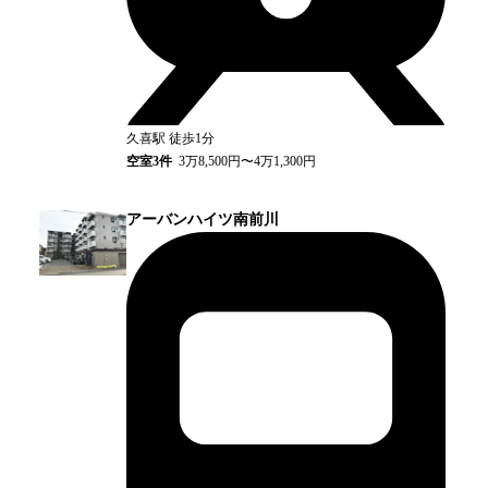
久喜
駅
徒歩1分
空室
3
件
3万8,500円〜4万1,300円
アーバンハイツ南前川