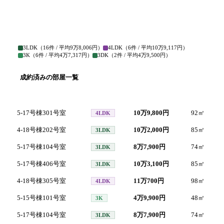
3LDK
（
16
件 / 平均
9万8,006円
）
4LDK
（
6
件 / 平均
10万9,117円
）
3K
（
6
件 / 平均
4万7,317円
）
3DK
（
2
件 / 平均
4万9,500円
）
成約済みの部屋一覧
号室
間取り
家賃
面積
5-17号棟301号室
10万9,800円
92
㎡
2
4LDK
4-18号棟202号室
10万2,000円
85
㎡
2
3LDK
5-17号棟104号室
8万7,900円
74
㎡
2
3LDK
5-17号棟406号室
10万3,100円
85
㎡
2
3LDK
4-18号棟305号室
11万700円
98
㎡
2
4LDK
5-15号棟101号室
4万9,900円
48
㎡
2
3K
5-17号棟104号室
8万7,900円
74
㎡
2
3LDK