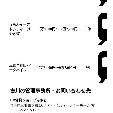
うらわイース
トシティ け
9万9,300円〜12万7,200円
6
件
やき街
三郷早稲田パ
9万3,400円〜9万7,000円
3
件
ークハイツ
吉川
の管理事務所・お問い合わせ先
UR賃貸ショップみさと
埼玉県三郷市彦成3みさと7-7-105（センターモール内）
TEL:
048-957-3333