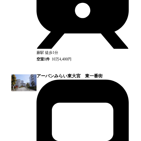
蕨
駅
徒歩1分
空室
1
件
10万4,400円
アーバンみらい東大宮 東一番街