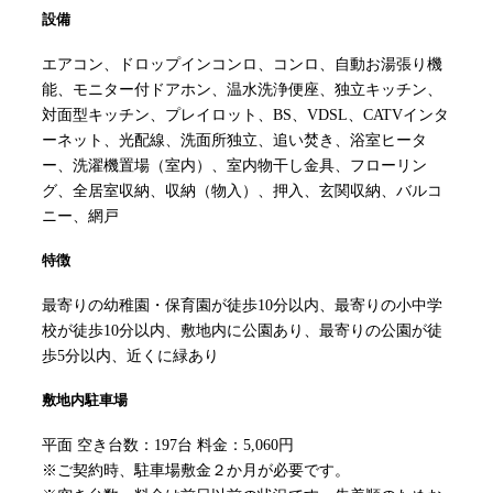
設備
エアコン、ドロップインコンロ、コンロ、自動お湯張り機
能、モニター付ドアホン、温水洗浄便座、独立キッチン、
対面型キッチン、プレイロット、BS、VDSL、CATVインタ
ーネット、光配線、洗面所独立、追い焚き、浴室ヒータ
ー、洗濯機置場（室内）、室内物干し金具、フローリン
グ、全居室収納、収納（物入）、押入、玄関収納、バルコ
ニー、網戸
特徴
最寄りの幼稚園・保育園が徒歩10分以内、最寄りの小中学
校が徒歩10分以内、敷地内に公園あり、最寄りの公園が徒
歩5分以内、近くに緑あり
敷地内駐車場
平面 空き台数：197台 料金：5,060円
※ご契約時、駐車場敷金２か月が必要です。