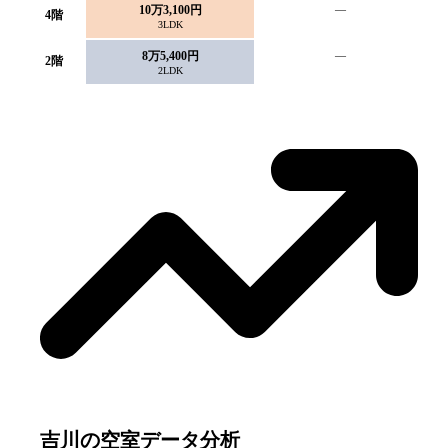
10万3,100円
—
4
階
3LDK
8万5,400円
—
2
階
2LDK
吉川
の空室データ分析