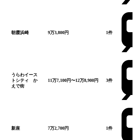
朝霞浜崎
9万3,800円
1
件
うらわイース
トシティ か
11万7,100円〜12万8,900円
3
件
えで街
新座
7万2,700円
1
件