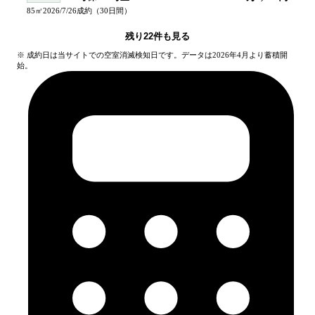
85
㎡
2026/7/26
成約
（
30
日間）
残り
22
件も見る
※ 成約日は当サイトでの空室消滅検知日です。データは2026年4月より蓄積開
始。