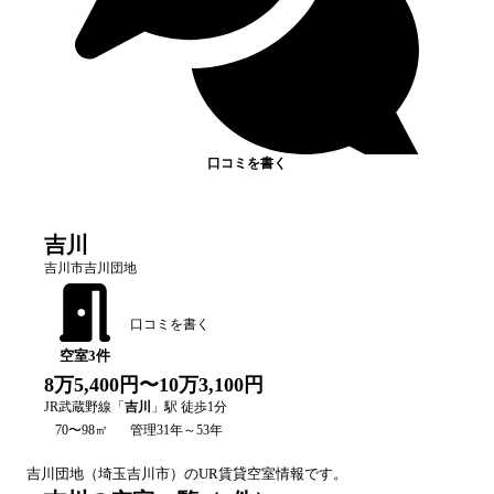
口コミを書く
吉川
吉川市吉川団地
口コミを書く
空室
3
件
8万5,400円〜10万3,100円
JR武蔵野線
「
吉川
」駅 徒歩
1
分
70〜98㎡
管理31年～53年
吉川
団地（
埼玉
吉川市
）のUR賃貸空室情報です。