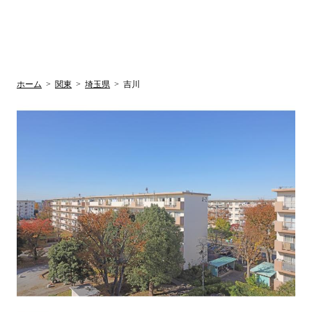
UR賃貸空室情報
検
by ラク賃不
動産
索
サイト
関西検索
大阪
兵庫
京都
関東検索
中部検索
ホーム
>
関東
>
埼玉県
>
吉川