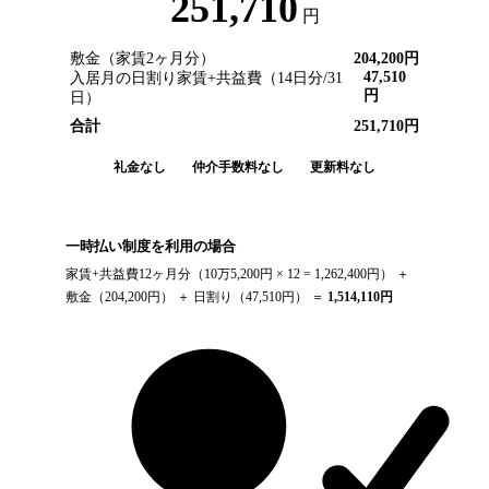
251,710
円
敷金（家賃2ヶ月分）
204,200
円
47,510
入居月の日割り家賃+共益費（
14
日分/
31
円
日）
合計
251,710
円
礼金なし
仲介手数料なし
更新料なし
一時払い制度を利用の場合
家賃+共益費12ヶ月分（
10万5,200円
× 12 =
1,262,400
円） ＋
敷金（
204,200
円） ＋ 日割り（
47,510
円） ＝
1,514,110
円