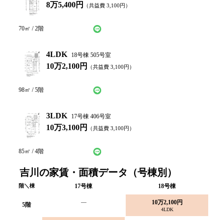
8万5,400円
（共益費
3,100
円）
LINEで仮申込み
問い合わせ
70
㎡ /
2
階
4LDK
18号棟 505号室
10万2,100円
（共益費
3,100
円）
LINEで仮申込み
問い合わせ
98
㎡ /
5
階
3LDK
17号棟 406号室
10万3,100円
（共益費
3,100
円）
LINEで仮申込み
問い合わせ
85
㎡ /
4
階
吉川の家賃・面積データ（号棟別）
階＼棟
17
号棟
18
号棟
—
10万2,100円
5
階
4LDK