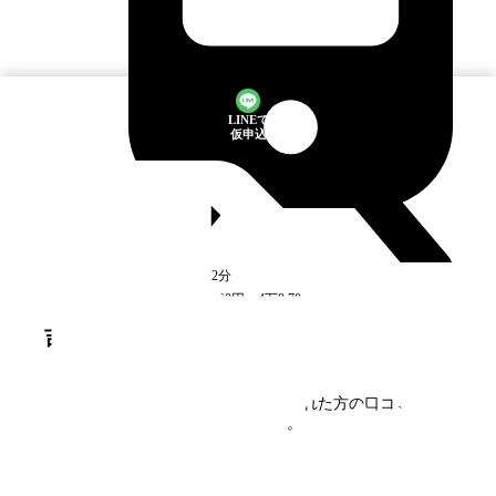
LINEで
仮申込
北坂戸
駅
徒歩2分
空室
2
件
4万7,600円〜4万8,700円
吉川
の口コミ・評判
吉川
に住んだことがある方、見学された方の口コミを募
集しています。
口コミを書く