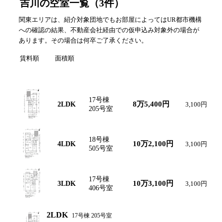
吉川の空室一覧
（
3
件）
関東エリアは、紹介対象団地でもお部屋によってはUR都市機構
への確認の結果、不動産会社経由での仮申込み対象外の場合が
あります。その場合は何卒ご了承ください。
賃料順
面積順
間取り図
間取り
号棟・号室
賃料
共益費
17号棟
8万5,400円
2LDK
3,100円
205号室
18号棟
10万2,100円
4LDK
3,100円
505号室
17号棟
10万3,100円
3LDK
3,100円
406号室
2LDK
17号棟 205号室