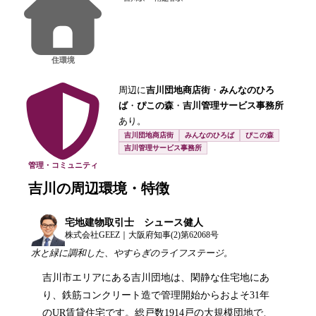
住環境
周辺に
吉川団地商店街
・
みんなのひろ
ば
・
ぴこの森
・
吉川管理サービス事務所
あり。
吉川団地商店街
みんなのひろば
ぴこの森
吉川管理サービス事務所
管理・コミュニティ
吉川
の周辺環境・特徴
宅地建物取引士 シュース健人
株式会社GEEZ｜大阪府知事(2)第62068号
水と緑に調和した、やすらぎのライフステージ。
吉川市エリアにある吉川団地は、閑静な住宅地にあ
り、鉄筋コンクリート造で管理開始からおよそ31年
のUR賃貸住宅です。総戸数1914戸の大規模団地で、