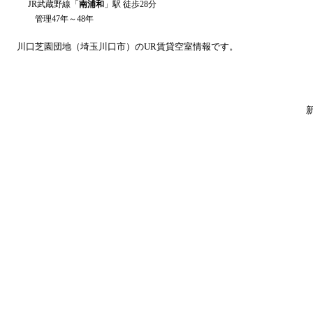
JR武蔵野線
「
南浦和
」駅 徒歩
28
分
管理47年～48年
川口芝園
団地（
埼玉
川口市
）のUR賃貸空室情報です。