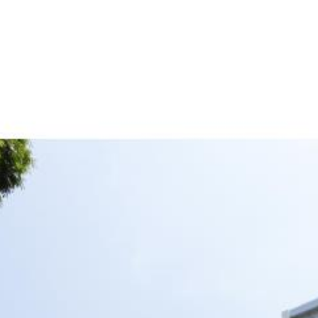
産
コラム