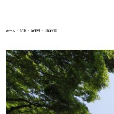
UR賃貸空室情報サイト
by ラク賃不動
関西検索
大阪
兵庫
京都
関東検索
中部検索
ホーム
>
関東
>
埼玉県
>
川口芝園