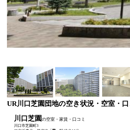
UR
川口芝園団地
の空き状況・空室・口
川口芝園
の空室・家賃・口コミ
川口市芝園町3