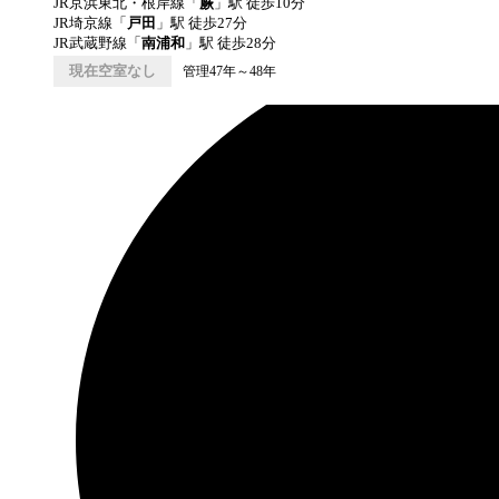
JR京浜東北・根岸線
「
蕨
」駅 徒歩
10
分
JR埼京線
「
戸田
」駅 徒歩
27
分
JR武蔵野線
「
南浦和
」駅 徒歩
28
分
現在空室なし
管理47年～48年