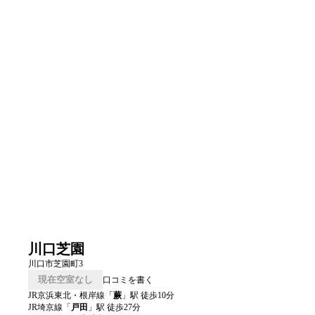
川口芝園
川口市芝園町3
現在空室なし
口コミを書く
JR京浜東北・根岸線
「
蕨
」駅 徒歩
10
分
JR埼京線
「
戸田
」駅 徒歩
27
分