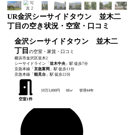
UR
金沢シーサイドタウン 並木二
丁目
の空き状況・空室・口コミ
金沢シーサイドタウン 並木二
丁目
の空室・家賃・口コミ
横浜市金沢区並木2
シーサイドライン
「
並木中央
」駅 徒歩
7
分
京急本線
「
京急富岡
」駅 徒歩
11
分
京急本線
「
能見台
」駅 徒歩
22
分
10万3,600円
68㎡
管理44年
空室
1
件