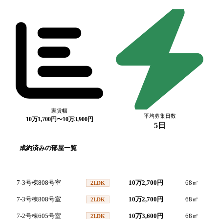
家賃幅
平均募集日数
10万1,700円〜10万3,900円
5日
成約済みの部屋一覧
号室
間取り
家賃
面積
7-3号棟808号室
10万2,700円
68
㎡
2
2LDK
7-3号棟808号室
10万2,700円
68
㎡
2
2LDK
7-2号棟605号室
10万3,600円
68
㎡
2
2LDK