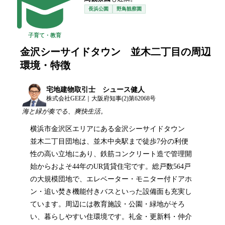
長浜公園
野鳥観察園
子育て・教育
金沢シーサイドタウン 並木二丁目
の周辺
環境・特徴
宅地建物取引士 シュース健人
株式会社GEEZ｜大阪府知事(2)第62068号
海と緑が奏でる、爽快生活。
横浜市金沢区エリアにある金沢シーサイドタウン
並木二丁目団地は、並木中央駅まで徒歩7分の利便
性の高い立地にあり、鉄筋コンクリート造で管理開
始からおよそ44年のUR賃貸住宅です。総戸数564戸
の大規模団地で、エレベーター・モニター付ドアホ
ン・追い焚き機能付きバスといった設備面も充実し
ています。周辺には教育施設・公園・緑地がそろ
い、暮らしやすい住環境です。礼金・更新料・仲介