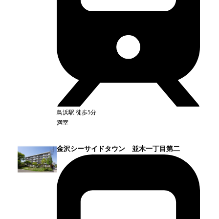
鳥浜
駅
徒歩5分
満室
金沢シーサイドタウン 並木一丁目第二