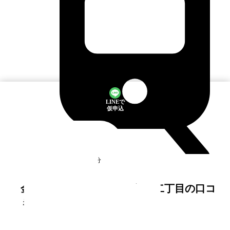
LINEで
仮申込
幸浦
駅
徒歩8分
満室
金沢シーサイドタウン 並木二丁目
の口コ
ミ・評判