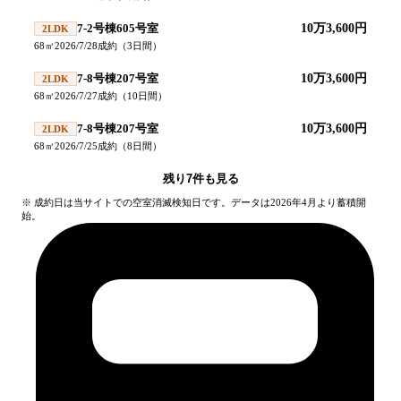
7-2号棟605号室
10万3,600円
2LDK
68
㎡
2026/7/28
成約
（
3
日間）
7-8号棟207号室
10万3,600円
2LDK
68
㎡
2026/7/27
成約
（
10
日間）
7-8号棟207号室
10万3,600円
2LDK
68
㎡
2026/7/25
成約
（
8
日間）
残り
7
件も見る
※ 成約日は当サイトでの空室消滅検知日です。データは2026年4月より蓄積開
始。