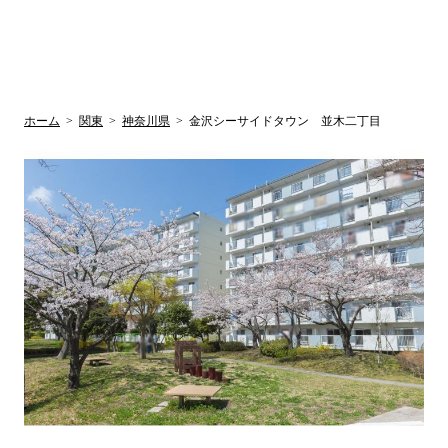
UR賃貸空室情報
検
by ラク賃不
動産
索
サイト
関西検索
大阪
兵庫
京都
関東検索
中部検索
ホーム
>
関東
>
神奈川県
>
金沢シーサイドタウン 並木二丁目