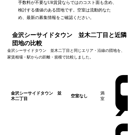
手数料が不要なUR賃貸ならではのコスト面も含め、
検討する価値のある団地です。空室は流動的なた
め、最新の募集情報をご確認ください。
金沢シーサイドタウン 並木二丁目
と近隣
団地の比較
金沢シーサイドタウン 並木二丁目
と同じエリア・沿線の団地を、
家賃相場・駅からの距離・規模で比較しました。
団地名
家賃帯
空室
最寄駅
金沢シーサイドタウン 並
満
空室なし
木二丁目
室
この団地