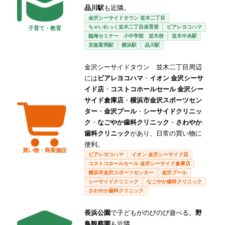
品川駅
も近隣。
金沢シーサイドタウン 並木二丁目
ちゃいれっく並木二丁目保育室
ビアレヨコハマ
子育て・教育
臨海セミナー 小中学部 並木校
並木中央駅
京急富岡駅
横浜駅
品川駅
金沢シーサイドタウン 並木二丁目周辺
には
ビアレヨコハマ
・
イオン 金沢シーサ
イド店
・
コストコホールセール 金沢シー
サイド倉庫店
・
横浜市金沢スポーツセン
ター
・
金沢プール
・
シーサイドクリニッ
ク
・
なごやか歯科クリニック
・
さわやか
歯科クリニック
があり、日常の買い物に
便利。
買い物・商業施設
ビアレヨコハマ
イオン 金沢シーサイド店
コストコホールセール 金沢シーサイド倉庫店
横浜市金沢スポーツセンター
金沢プール
シーサイドクリニック
なごやか歯科クリニック
さわやか歯科クリニック
長浜公園
で子どもがのびのび遊べる。
野
鳥観察園
も近隣。