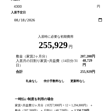
円
入居予定日
入居時に必要な初期費用
255,929
円
敷金（家賃2ヶ月分）
207,200
円
48,729
入居月の日割り家賃+共益費（
14
日分/
31
円
日）
合計
255,929
円
礼金なし
仲介手数料なし
更新料なし
一時払い制度を利用の場合
家賃+共益費12ヶ月分（
10万7,900円
× 12 =
1,294,800
円） ＋
敷金（
207,200
円） ＋ 日割り（
48,729
円） ＝
1,550,729
円