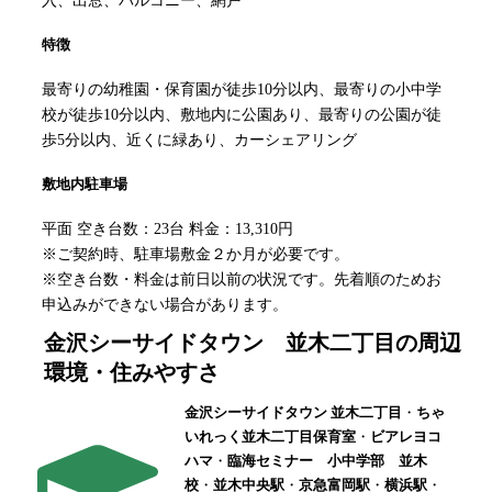
入、出窓、バルコニー、網戸
特徴
最寄りの幼稚園・保育園が徒歩10分以内、最寄りの小中学
校が徒歩10分以内、敷地内に公園あり、最寄りの公園が徒
歩5分以内、近くに緑あり、カーシェアリング
敷地内駐車場
平面 空き台数：23台 料金：13,310円
※ご契約時、駐車場敷金２か月が必要です。
※空き台数・料金は前日以前の状況です。先着順のためお
申込みができない場合があります。
金沢シーサイドタウン 並木二丁目
の周辺
環境・住みやすさ
金沢シーサイドタウン 並木二丁目
・
ちゃ
いれっく並木二丁目保育室
・
ビアレヨコ
ハマ
・
臨海セミナー 小中学部 並木
校
・
並木中央駅
・
京急富岡駅
・
横浜駅
・