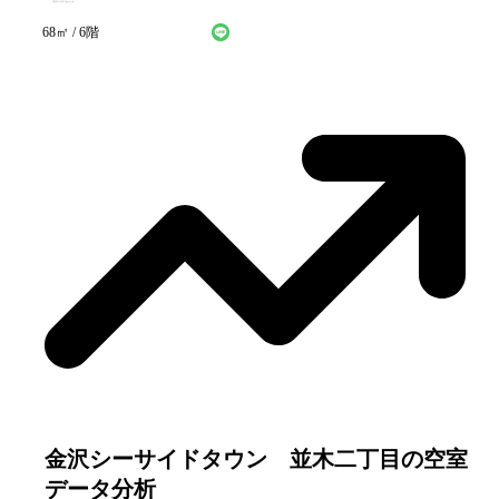
LINEで仮申込み
問い合わせ
68
㎡ /
6
階
金沢シーサイドタウン 並木二丁目
の空室
データ分析