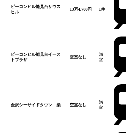
ビーコンヒル能見台サウス
13万4,700円
1
件
ヒル
ビーコンヒル能見台イース
満
空室なし
トプラザ
室
満
金沢シーサイドタウン 柴
空室なし
室