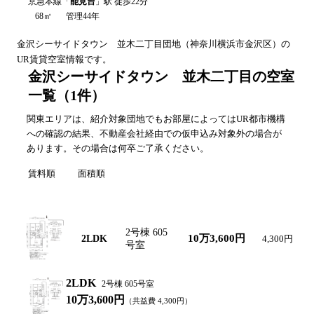
京急本線
「
能見台
」駅 徒歩
22
分
68㎡
管理44年
金沢シーサイドタウン 並木二丁目
団地（
神奈川
横浜市金沢区
）の
UR賃貸空室情報です。
金沢シーサイドタウン 並木二丁目の空室
一覧
（
1
件）
関東エリアは、紹介対象団地でもお部屋によってはUR都市機構
への確認の結果、不動産会社経由での仮申込み対象外の場合が
あります。その場合は何卒ご了承ください。
賃料順
面積順
間取り図
間取り
号棟・号室
賃料
共益費
2号棟 605
10万3,600円
2LDK
4,300円
号室
2LDK
2号棟 605号室
10万3,600円
（共益費
4,300
円）