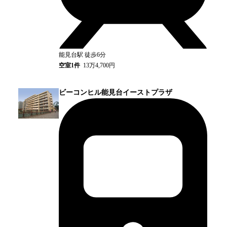
能見台
駅
徒歩6分
空室
1
件
13万4,700円
ビーコンヒル能見台イーストプラザ