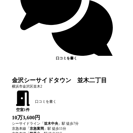
口コミを書く
金沢シーサイドタウン 並木二丁目
横浜市金沢区並木2
口コミを書く
空室
1
件
10万3,600円
シーサイドライン
「
並木中央
」駅 徒歩
7
分
京急本線
「
京急富岡
」駅 徒歩
11
分