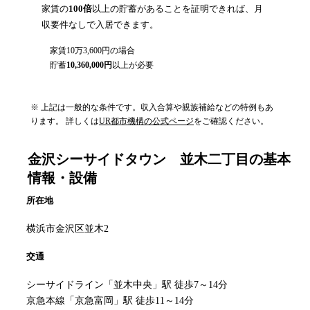
家賃の
100倍
以上の貯蓄があることを証明できれば、月
収要件なしで入居できます。
家賃
10万3,600円
の場合
貯蓄
10,360,000
円
以上が必要
※ 上記は一般的な条件です。収入合算や親族補給などの特例もあ
ります。 詳しくは
UR都市機構の公式ページ
をご確認ください。
金沢シーサイドタウン 並木二丁目
の基本
情報・設備
所在地
横浜市金沢区並木2
交通
シーサイドライン「並木中央」駅 徒歩7～14分
京急本線「京急富岡」駅 徒歩11～14分