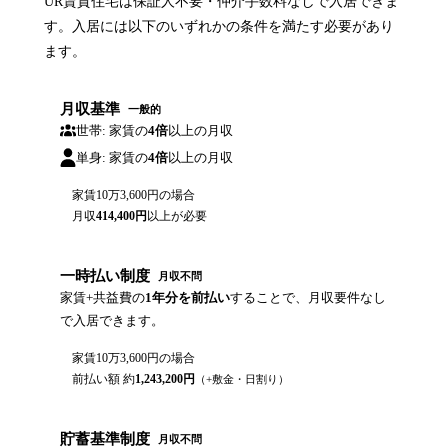
UR賃貸住宅は保証人不要・仲介手数料なしで入居できま
す。入居には以下のいずれかの条件を満たす必要があり
ます。
月収基準
一般的
世帯: 家賃の
4倍
以上の月収
単身: 家賃の
4倍
以上の月収
家賃
10万3,600円
の場合
月収
414,400
円
以上が必要
一時払い制度
月収不問
家賃+共益費の
1年分を前払い
することで、月収要件なし
で入居できます。
家賃
10万3,600円
の場合
前払い額 約
1,243,200
円
（+敷金・日割り）
貯蓄基準制度
月収不問