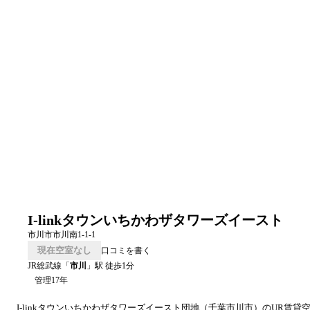
I-linkタウンいちかわザタワーズイースト
市川市市川南1-1-1
現在空室なし
口コミを書く
JR総武線
「
市川
」駅 徒歩
1
分
管理17年
I-linkタウンいちかわザタワーズイースト
団地（
千葉
市川市
）のUR賃貸