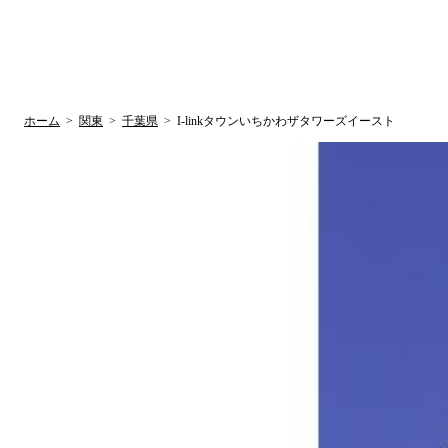
UR賃貸空室情報サイト
by ラク賃不動
関西検索
大阪
兵庫
京都
関東検索
中部検索
ホーム
>
関東
>
千葉県
>
I-linkタウンいちかわザタワーズイースト