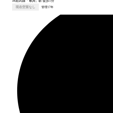
JR総武線
「
市川
」駅 徒歩
1
分
現在空室なし
管理17年