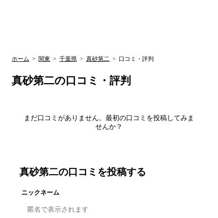
UR賃貸空室情報
検
by ラク賃不
動産
索
サイト
関西検索
大阪
兵庫
京都
関東検索
中部検索
ホーム
>
関東
>
千葉県
>
真砂第二
>
口コミ・評判
真砂第二
の口コミ・評判
まだ口コミがありません。最初の口コミを投稿してみま
せんか？
真砂第二
の口コミを投稿する
ニックネーム