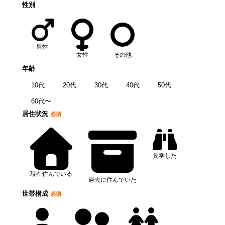
性別
男性
女性
その他
年齢
10代
20代
30代
40代
50代
60代〜
居住状況
必須
見学した
現在住んでいる
過去に住んでいた
世帯構成
必須