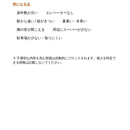
気になる点
築年数が古い
エレベーターなし
駅から遠い / 坂がきつい
夏暑い・冬寒い
隣の音が聞こえる
周辺にスーパーが少ない
駐車場が少ない・取りにくい
口コミを投稿する
※ 不適切な内容を含む投稿は自動的にブロックされます。個人を特定で
きる情報は記載しないでください。
エリアから探す
UR賃貸を知る
関西全エリア検索
解説コラム一覧
大阪府
入居資格・収入基準
兵庫県
割引制度まとめ