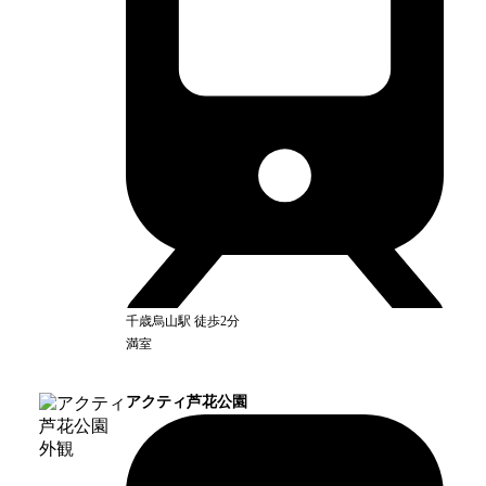
千歳烏山
駅
徒歩2分
満室
アクティ芦花公園