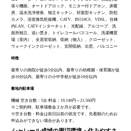
張り機能、オートドアロック、モニター付ドアホン、床暖
房、温水洗浄便座、独立キッチン、対面型キッチン、防犯
カメラ、浴室換気乾燥機、CATV、BS110CS、VDSL、住棟
内LAN、CATVインターネット、光配線、アルコーブ、洗
面所独立、追い焚き、トイレコールバスコール、洗濯機置
場（室内）、全居室収納、収納（物入）、クローゼット、
ウォークインクローゼット、玄関収納、出窓、バルコニー
特徴
最寄りの病院が徒歩5分以内、最寄りの幼稚園・保育園が徒
歩10分以内、最寄りの小中学校が徒歩10分以内
敷地内駐車場
機械 空き台数：5台 料金：19,140円～21,560円
※ご契約時、駐車場敷金２か月が必要です。
※空き台数・料金は前日以前の状況です。先着順のためお
申込みができない場合があります。
シャレール成城
の周辺環境・住みやすさ