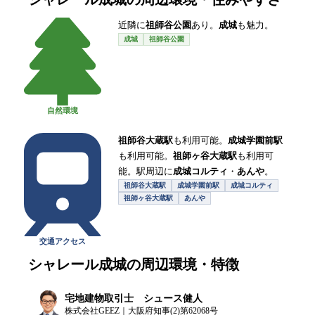
近隣に
祖師谷公園
あり。
成城
も魅力。
成城
祖師谷公園
自然環境
祖師谷大蔵駅
も利用可能。
成城学園前駅
も利用可能。
祖師ヶ谷大蔵駅
も利用可
能。駅周辺に
成城コルティ
・
あんや
。
祖師谷大蔵駅
成城学園前駅
成城コルティ
祖師ヶ谷大蔵駅
あんや
交通アクセス
シャレール成城
の周辺環境・特徴
宅地建物取引士 シュース健人
株式会社GEEZ｜大阪府知事(2)第62068号