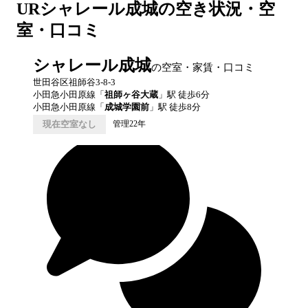
UR
シャレール成城
の空き状況・空
室・口コミ
シャレール成城
の空室・家賃・口コミ
世田谷区祖師谷3-8-3
小田急小田原線
「
祖師ヶ谷大蔵
」駅 徒歩
6
分
小田急小田原線
「
成城学園前
」駅 徒歩
8
分
現在空室なし
管理22年