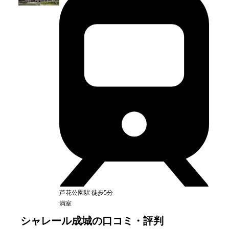
芦花公園
駅
徒歩5分
満室
シャレール成城
の口コミ・評判