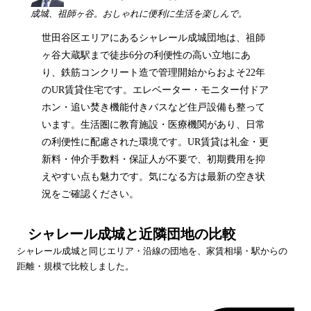
成城、祖師ヶ谷。おしゃれに便利に生活を楽しんで。
世田谷区エリアにあるシャレール成城団地は、祖師
ヶ谷大蔵駅まで徒歩6分の利便性の高い立地にあ
り、鉄筋コンクリート造で管理開始からおよそ22年
のUR賃貸住宅です。エレベーター・モニター付ドア
ホン・追い焚き機能付きバスなど住戸設備も整って
います。生活圏に教育施設・医療機関があり、日常
の利便性に配慮された環境です。UR賃貸は礼金・更
新料・仲介手数料・保証人が不要で、初期費用を抑
えやすい点も魅力です。気になる方は最新の空き状
況をご確認ください。
シャレール成城
と近隣団地の比較
シャレール成城
と同じエリア・沿線の団地を、家賃相場・駅からの
距離・規模で比較しました。
団地名
家賃帯
空室
最寄駅