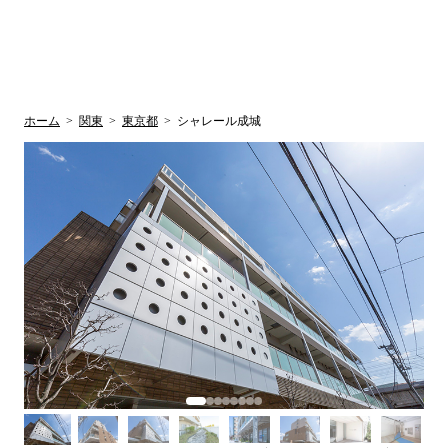
UR賃貸空室情報
検
by ラク賃不
動産
索
サイト
関西検索
大阪
兵庫
京都
関東検索
中部検索
ホーム
>
関東
>
東京都
>
シャレール成城