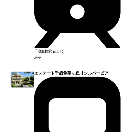
千歳船橋
駅
徒歩1分
満室
エステート千歳希望ヶ丘【シルバーピア