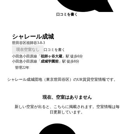
口コミを書く
シャレール成城
世田谷区祖師谷3-8-3
現在空室なし
口コミを書く
小田急小田原線
「
祖師ヶ谷大蔵
」駅 徒歩
6
分
小田急小田原線
「
成城学園前
」駅 徒歩
8
分
管理22年
シャレール成城
団地（
東京
世田谷区
）のUR賃貸空室情報です。
現在、空室はありません
新しい空室が出ると、こちらに掲載されます。空室情報は毎
日更新しています。