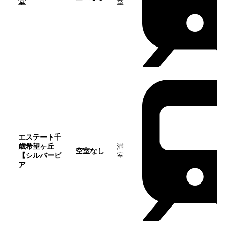
堂
室
エステート千
歳希望ヶ丘
満
空室なし
【シルバーピ
室
ア