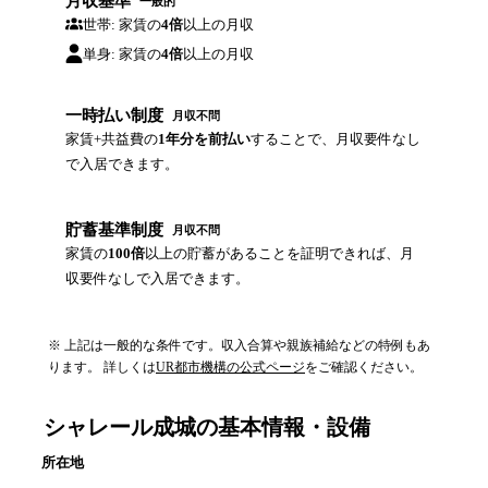
月収基準
一般的
世帯: 家賃の
4倍
以上の月収
単身: 家賃の
4倍
以上の月収
一時払い制度
月収不問
家賃+共益費の
1年分を前払い
することで、月収要件なし
で入居できます。
貯蓄基準制度
月収不問
家賃の
100倍
以上の貯蓄があることを証明できれば、月
収要件なしで入居できます。
※ 上記は一般的な条件です。収入合算や親族補給などの特例もあ
ります。 詳しくは
UR都市機構の公式ページ
をご確認ください。
シャレール成城
の基本情報・設備
所在地