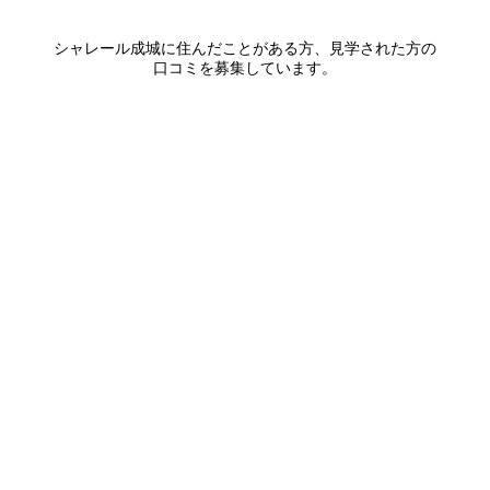
シャレール成城
に住んだことがある方、見学された方の
口コミを募集しています。
口コミを書く
エリアから探す
UR賃貸を知る
関西全エリア検索
解説コラム一覧
大阪府
入居資格・収入基準
兵庫県
割引制度まとめ
京都府
申込み手順ガイド
奈良県
滋賀県
和歌山県