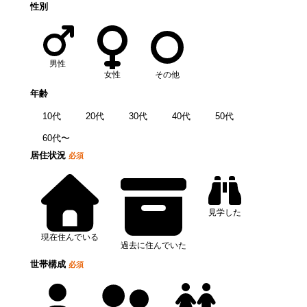
性別
男性
女性
その他
年齢
10代
20代
30代
40代
50代
60代〜
居住状況
必須
見学した
現在住んでいる
過去に住んでいた
世帯構成
必須