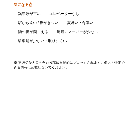
気になる点
築年数が古い
エレベーターなし
駅から遠い / 坂がきつい
夏暑い・冬寒い
隣の音が聞こえる
周辺にスーパーが少ない
駐車場が少ない・取りにくい
口コミを投稿する
※ 不適切な内容を含む投稿は自動的にブロックされます。個人を特定で
きる情報は記載しないでください。
エリアから探す
UR賃貸を知る
関西全エリア検索
解説コラム一覧
大阪府
入居資格・収入基準
兵庫県
割引制度まとめ