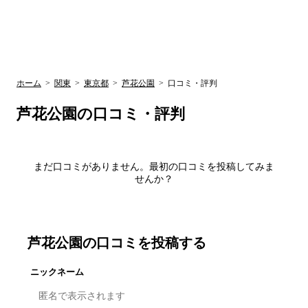
UR賃貸空室情報
検
by ラク賃不
動産
索
サイト
関西検索
大阪
兵庫
京都
関東検索
中部検索
ホーム
>
関東
>
東京都
>
芦花公園
>
口コミ・評判
芦花公園
の口コミ・評判
まだ口コミがありません。最初の口コミを投稿してみま
せんか？
芦花公園
の口コミを投稿する
ニックネーム