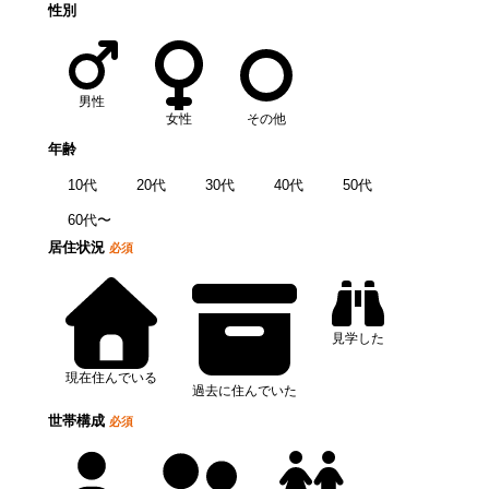
性別
男性
女性
その他
年齢
10代
20代
30代
40代
50代
60代〜
居住状況
必須
見学した
現在住んでいる
過去に住んでいた
世帯構成
必須