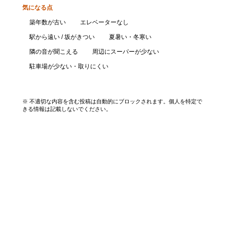
気になる点
築年数が古い
エレベーターなし
駅から遠い / 坂がきつい
夏暑い・冬寒い
隣の音が聞こえる
周辺にスーパーが少ない
駐車場が少ない・取りにくい
口コミを投稿する
※ 不適切な内容を含む投稿は自動的にブロックされます。個人を特定で
きる情報は記載しないでください。
エリアから探す
UR賃貸を知る
関西全エリア検索
解説コラム一覧
大阪府
入居資格・収入基準
兵庫県
割引制度まとめ