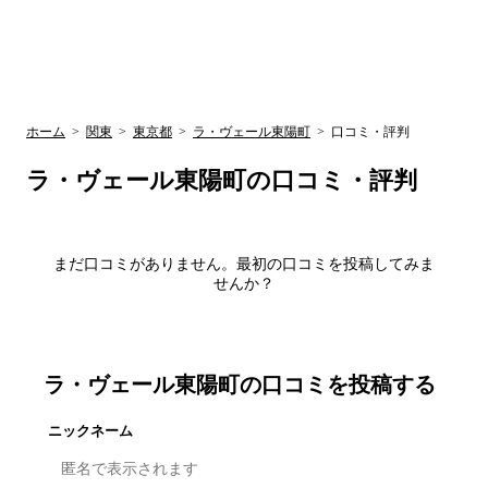
UR賃貸空室情報
検
by ラク賃不
動産
索
サイト
関西検索
大阪
兵庫
京都
関東検索
中部検索
ホーム
>
関東
>
東京都
>
ラ・ヴェール東陽町
>
口コミ・評判
ラ・ヴェール東陽町
の口コミ・評判
まだ口コミがありません。最初の口コミを投稿してみま
せんか？
ラ・ヴェール東陽町
の口コミを投稿する
ニックネーム