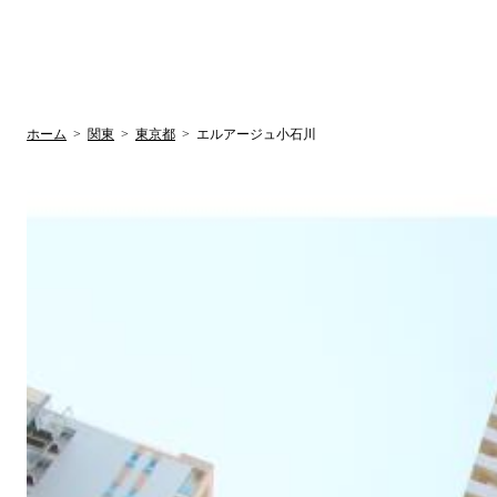
UR賃貸空室情報サイト
by ラク賃不動
関西検索
大阪
兵庫
京都
関東検索
中部検索
ホーム
>
関東
>
東京都
>
エルアージュ小石川