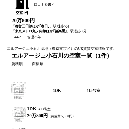
口コミを書く
空室
1
件
20万800円
「
都営三田線ほか｢春日｣
」駅 徒歩
5
分
「
東京メトロ丸ノ内線ほか｢後楽園｣
」駅 徒歩
7
分
44㎡
管理25年
エルアージュ小石川
団地（
東京
文京区
）のUR賃貸空室情報です。
エルアージュ小石川の空室一覧
（
1
件）
賃料順
面積順
間取り図
間取り
号棟・号室
1DK
413号室
1DK
413号室
20万800円
（共益費
5,300
円）