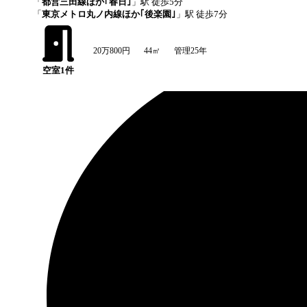
「
都営三田線ほか｢春日｣
」駅 徒歩
5
分
「
東京メトロ丸ノ内線ほか｢後楽園｣
」駅 徒歩
7
分
20万800円
44㎡
管理25年
空室
1
件