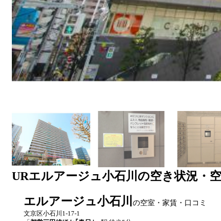
UR
エルアージュ小石川
の空き状況・
エルアージュ小石川
の空室・家賃・口コミ
文京区小石川1-17-1