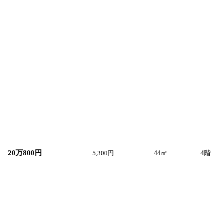
賃料
共益費
面積
階数
20万800円
5,300円
44
㎡
4
階