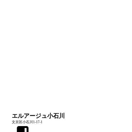
エルアージュ小石川
文京区小石川1-17-1