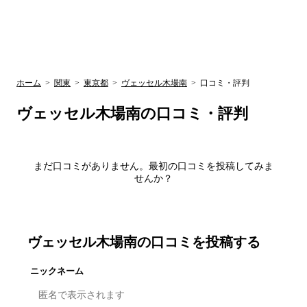
UR賃貸空室情報
検
by ラク賃不
動産
索
サイト
関西検索
大阪
兵庫
京都
関東検索
中部検索
ホーム
>
関東
>
東京都
>
ヴェッセル木場南
>
口コミ・評判
ヴェッセル木場南
の口コミ・評判
まだ口コミがありません。最初の口コミを投稿してみま
せんか？
ヴェッセル木場南
の口コミを投稿する
ニックネーム