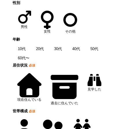
性別
男性
女性
その他
年齢
10代
20代
30代
40代
50代
60代〜
居住状況
必須
見学した
現在住んでいる
過去に住んでいた
世帯構成
必須