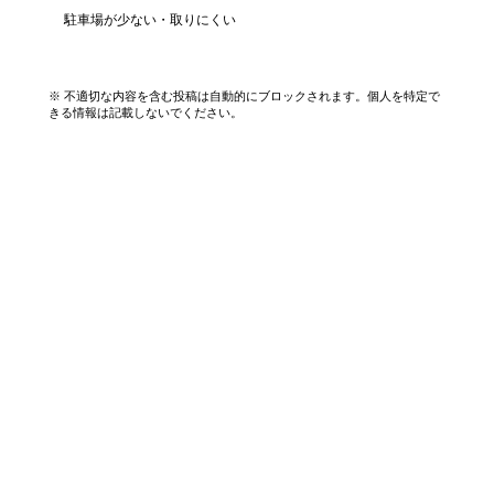
駐車場が少ない・取りにくい
口コミを投稿する
※ 不適切な内容を含む投稿は自動的にブロックされます。個人を特定で
きる情報は記載しないでください。
エリアから探す
UR賃貸を知る
関西全エリア検索
解説コラム一覧
大阪府
入居資格・収入基準
兵庫県
割引制度まとめ
京都府
申込み手順ガイド
奈良県
滋賀県
和歌山県