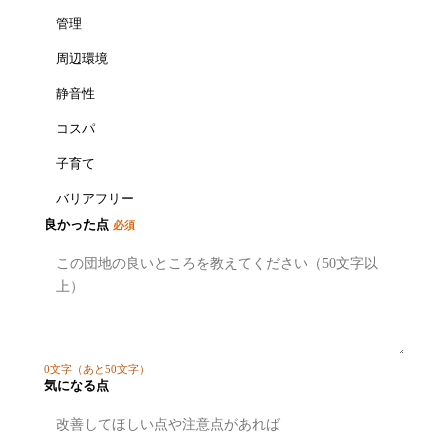
管理
周辺環境
静音性
コスパ
子育て
バリアフリー
良かった点
必須
0
文字
（あと50文字）
気になる点