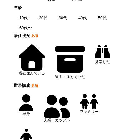
年齢
10代
20代
30代
40代
50代
60代〜
居住状況
必須
見学した
現在住んでいる
過去に住んでいた
世帯構成
必須
ファミリー
単身
夫婦・カップル