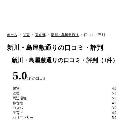
UR賃貸空室情報
検
by ラク賃不
動産
索
サイト
関西検索
大阪
兵庫
京都
関東検索
中部検索
ホーム
>
関東
>
東京都
>
新川・島屋敷通り
>
口コミ・評判
新川・島屋敷通り
の口コミ・評判
新川・島屋敷通り
の口コミ・評判（
1
件）
5.0
1
件の口コミ
建物
4.0
管理
5.0
周辺環境
5.0
静音性
4.0
コスパ
3.0
子育て
4.0
バリアフリー
5.0