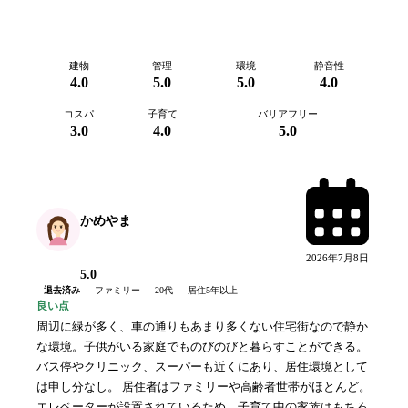
建物
管理
環境
静音性
4.0
5.0
5.0
4.0
コスパ
子育て
バリアフリー
3.0
4.0
5.0
かめやま
2026年7月8日
5.0
退去済み
ファミリー
20代
居住
5年以上
良い点
周辺に緑が多く、車の通りもあまり多くない住宅街なので静か
な環境。子供がいる家庭でものびのびと暮らすことができる。
バス停やクリニック、スーパーも近くにあり、居住環境として
は申し分なし。 居住者はファミリーや高齢者世帯がほとんど。
エレベーターが設置されているため、子育て中の家族はもちろ