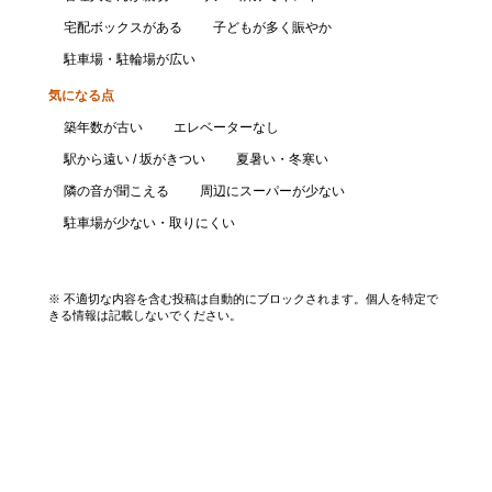
宅配ボックスがある
子どもが多く賑やか
駐車場・駐輪場が広い
気になる点
築年数が古い
エレベーターなし
駅から遠い / 坂がきつい
夏暑い・冬寒い
隣の音が聞こえる
周辺にスーパーが少ない
駐車場が少ない・取りにくい
口コミを投稿する
※ 不適切な内容を含む投稿は自動的にブロックされます。個人を特定で
きる情報は記載しないでください。