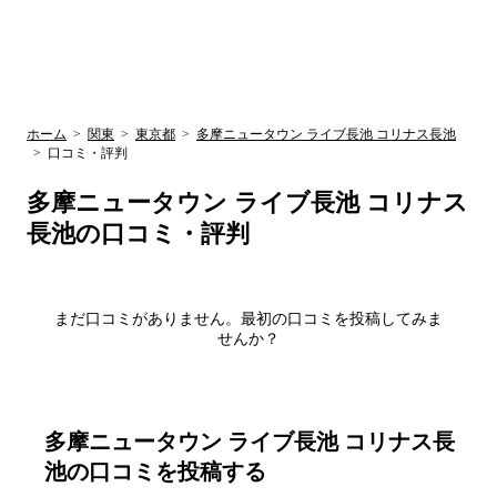
UR賃貸空室情報
検
by ラク賃不
動産
索
サイト
関西検索
大阪
兵庫
京都
関東検索
中部検索
ホーム
>
関東
>
東京都
>
多摩ニュータウン ライブ長池 コリナス長池
>
口コミ・評判
多摩ニュータウン ライブ長池 コリナス
長池
の口コミ・評判
まだ口コミがありません。最初の口コミを投稿してみま
せんか？
多摩ニュータウン ライブ長池 コリナス長
池
の口コミを投稿する