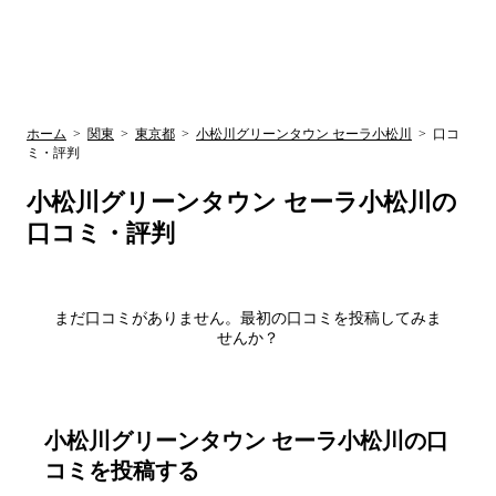
UR賃貸空室情報
検
by ラク賃不
動産
索
サイト
関西検索
大阪
兵庫
京都
関東検索
中部検索
ホーム
>
関東
>
東京都
>
小松川グリーンタウン セーラ小松川
>
口コ
ミ・評判
小松川グリーンタウン セーラ小松川
の
口コミ・評判
まだ口コミがありません。最初の口コミを投稿してみま
せんか？
小松川グリーンタウン セーラ小松川
の口
コミを投稿する