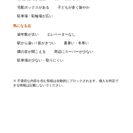
宅配ボックスがある
子どもが多く賑やか
駐車場・駐輪場が広い
気になる点
築年数が古い
エレベーターなし
駅から遠い / 坂がきつい
夏暑い・冬寒い
隣の音が聞こえる
周辺にスーパーが少ない
駐車場が少ない・取りにくい
口コミを投稿する
※ 不適切な内容を含む投稿は自動的にブロックされます。個人を特定で
きる情報は記載しないでください。