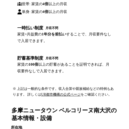
世帯: 家賃の
4倍
以上の月収
単身: 家賃の
4倍
以上の月収
一時払い制度
月収不問
家賃+共益費の
1年分を前払い
することで、月収要件なし
で入居できます。
貯蓄基準制度
月収不問
家賃の
100倍
以上の貯蓄があることを証明できれば、月
収要件なしで入居できます。
※ 上記は一般的な条件です。収入合算や親族補給などの特例もあ
ります。 詳しくは
UR都市機構の公式ページ
をご確認ください。
多摩ニュータウン ベルコリーヌ南大沢
の
基本情報・設備
所在地