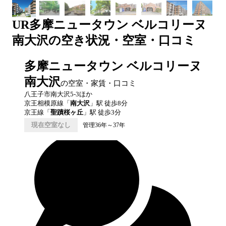
UR
多摩ニュータウン ベルコリーヌ
南大沢
の空き状況・空室・口コミ
多摩ニュータウン ベルコリーヌ
南大沢
の空室・家賃・口コミ
八王子市南大沢5-3ほか
京王相模原線
「
南大沢
」駅 徒歩
8
分
京王線
「
聖蹟桜ヶ丘
」駅 徒歩
3
分
現在空室なし
管理36年～37年