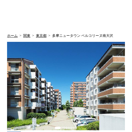
UR賃貸空室情報
検
by ラク賃不
動産
索
サイト
関西検索
大阪
兵庫
京都
関東検索
中部検索
ホーム
>
関東
>
東京都
>
多摩ニュータウン ベルコリーヌ南大沢