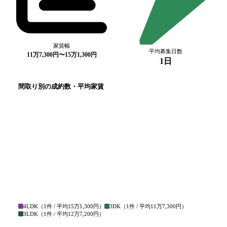
家賃幅
平均募集日数
11万7,300円〜15万1,300円
1日
間取り別の成約数・平均家賃
4LDK
（
1
件 / 平均
15万1,300円
）
3DK
（
1
件 / 平均
11万7,300円
）
3LDK
（
1
件 / 平均
12万7,200円
）