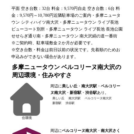
平面 空き台数：32台 料金：9,570円自走 空き台数：6台 料
金：9,570円～10,780円近隣駐車場のご案内・多摩ニュータ
ウン シティハイツ南大沢・多摩ニュータウン ライブ長池
ビューコート別所・多摩ニュータウン ライブ長池 長池公園
せせらぎ通り南・多摩ニュータウン 南大沢絹の道一番街
※ご契約時、駐車場敷金２か月が必要です。
※空き台数・料金は前日以前の状況です。先着順のためお
申込みができない場合があります。
多摩ニュータウン ベルコリーヌ南大沢
の
周辺環境・住みやすさ
周辺に
美しい丘
・
南大沢駅
・
ベルコリー
ヌ南大沢
・
新宿駅
・
渋谷駅
あり。
美しい丘
南大沢駅
ベルコリーヌ南大沢
新宿駅
渋谷駅
住環境
周辺に
ベルコリーヌ南大沢
・
南大沢さく