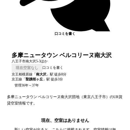
口コミを書く
多摩ニュータウン ベルコリーヌ南大沢
八王子市南大沢5-3ほか
現在空室なし
口コミを書く
京王相模原線
「
南大沢
」駅 徒歩
8
分
京王線
「
聖蹟桜ヶ丘
」駅 徒歩
3
分
管理36年～37年
多摩ニュータウン ベルコリーヌ南大沢
団地（
東京
八王子市
）のUR賃
貸空室情報です。
現在、空室はありません
新しい空室が出ると、こちらに掲載されます。空室情報は毎