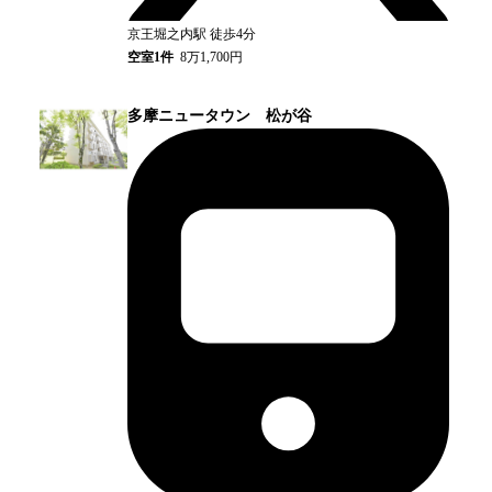
京王堀之内
駅
徒歩4分
空室
1
件
8万1,700円
多摩ニュータウン 松が谷