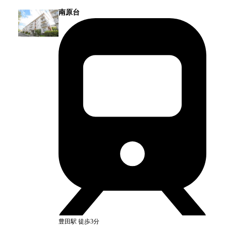
南原台
豊田
駅
徒歩3分