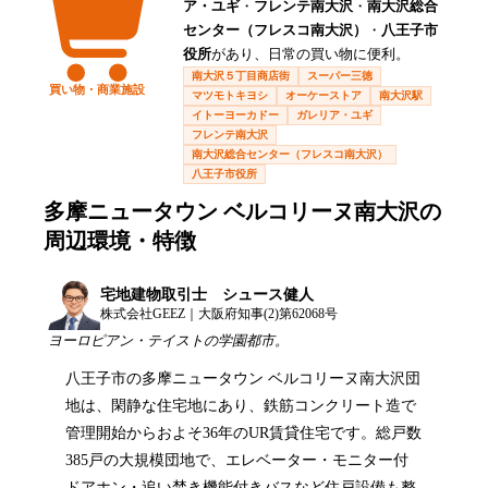
ア・ユギ
・
フレンテ南大沢
・
南大沢総合
センター（フレスコ南大沢）
・
八王子市
役所
があり、日常の買い物に便利。
南大沢５丁目商店街
スーパー三徳
買い物・商業施設
マツモトキヨシ
オーケーストア
南大沢駅
イトーヨーカドー
ガレリア・ユギ
フレンテ南大沢
南大沢総合センター（フレスコ南大沢）
八王子市役所
多摩ニュータウン ベルコリーヌ南大沢
の
周辺環境・特徴
宅地建物取引士 シュース健人
株式会社GEEZ｜大阪府知事(2)第62068号
ヨーロピアン・テイストの学園都市。
八王子市の多摩ニュータウン ベルコリーヌ南大沢団
地は、閑静な住宅地にあり、鉄筋コンクリート造で
管理開始からおよそ36年のUR賃貸住宅です。総戸数
385戸の大規模団地で、エレベーター・モニター付
ドアホン・追い焚き機能付きバスなど住戸設備も整