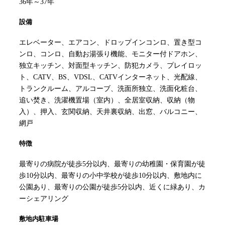
36年～37年
設備
エレベーター、エアコン、ドロップインコンロ、置き型コ
ンロ、コンロ、自動お湯張り機能、モニター付ドアホン、
独立キッチン、対面型キッチン、防犯カメラ、プレイロッ
ト、CATV、BS、VDSL、CATVインターネット、光配線、
トランクルーム、アルコーブ、洗面所独立、洗面化粧台、
追い焚き、洗濯機置場（室内）、全居室収納、収納（物
入）、押入、玄関収納、天井裏収納、出窓、バルコニー、
網戸
特徴
最寄りの病院が徒歩5分以内、最寄りの幼稚園・保育園が徒
歩10分以内、最寄りの小中学校が徒歩10分以内、敷地内に
公園あり、最寄りの公園が徒歩5分以内、近くに緑あり、カ
ーシェアリング
敷地内駐車場