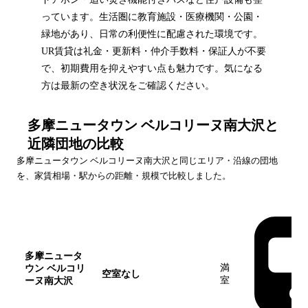
っています。生活圏に教育施設・医療機関・公園・
緑地があり、日常の利便性に配慮された環境です。
UR賃貸は礼金・更新料・仲介手数料・保証人が不要
で、初期費用を抑えやすい点も魅力です。気になる
方は最新の空き状況をご確認ください。
多摩ニュータウン ベルコリーヌ南大沢
と
近隣団地の比較
多摩ニュータウン ベルコリーヌ南大沢
と同じエリア・沿線の団地
を、家賃相場・駅からの距離・規模で比較しました。
団地名
家賃帯
空室
最寄駅
多摩ニュータ
満
ウン ベルコリ
空室なし
室
ーヌ南大沢
この団地