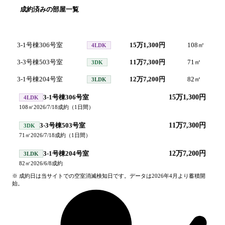
成約済みの部屋一覧
号室
間取り
家賃
面積
3-1号棟306号室
15万1,300円
108
㎡
2
4LDK
3-3号棟503号室
11万7,300円
71
㎡
2
3DK
3-1号棟204号室
12万7,200円
82
㎡
2
3LDK
3-1号棟306号室
15万1,300円
4LDK
108
㎡
2026/7/18
成約
（
1
日間）
3-3号棟503号室
11万7,300円
3DK
71
㎡
2026/7/18
成約
（
1
日間）
3-1号棟204号室
12万7,200円
3LDK
82
㎡
2026/6/8
成約
※ 成約日は当サイトでの空室消滅検知日です。データは2026年4月より蓄積開
始。