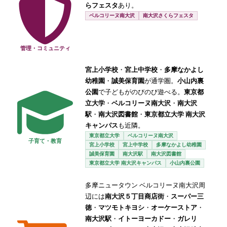
らフェスタ
あり。
ベルコリーヌ南大沢
南大沢さくらフェスタ
管理・コミュニティ
宮上小学校
・
宮上中学校
・
多摩なかよし
幼稚園
・
誠美保育園
が通学圏。
小山内裏
公園
で子どもがのびのび遊べる。
東京都
立大学
・
ベルコリーヌ南大沢
・
南大沢
駅
・
南大沢図書館
・
東京都立大学 南大沢
キャンパス
も近隣。
東京都立大学
ベルコリーヌ南大沢
子育て・教育
宮上小学校
宮上中学校
多摩なかよし幼稚園
誠美保育園
南大沢駅
南大沢図書館
東京都立大学 南大沢キャンパス
小山内裏公園
多摩ニュータウン ベルコリーヌ南大沢周
辺には
南大沢５丁目商店街
・
スーパー三
徳
・
マツモトキヨシ
・
オーケーストア
・
南大沢駅
・
イトーヨーカドー
・
ガレリ