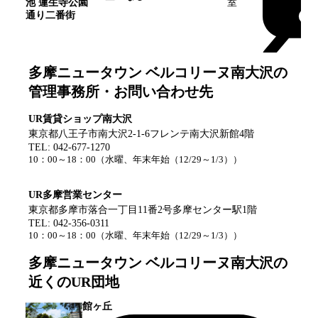
池 蓮生寺公園
室
通り二番街
多摩ニュータウン ベルコリーヌ南大沢
の
管理事務所・お問い合わせ先
UR賃貸ショップ南大沢
東京都八王子市南大沢2-1-6フレンテ南大沢新館4階
TEL:
042-677-1270
10：00～18：00
（
水曜、年末年始（12/29～1/3）
）
UR多摩営業センター
東京都多摩市落合一丁目11番2号多摩センター駅1階
TEL:
042-356-0311
10：00～18：00
（
水曜、年末年始（12/29～1/3）
）
多摩ニュータウン ベルコリーヌ南大沢
の
近くのUR団地
館ヶ丘