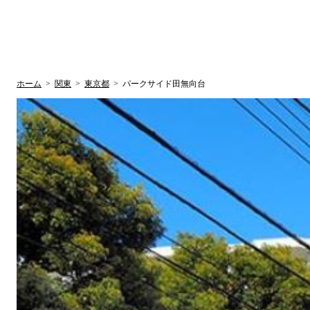
UR賃貸空室情報サイト
by ラク賃不動
関西検索
大阪
兵庫
京都
関東検索
中部検索
ホーム
>
関東
>
東京都
>
パークサイド田無向台