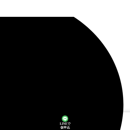
LINEで
仮申込