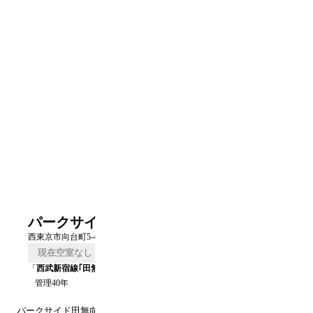
パークサイド田無向台
西東京市向台町5-4-1
現在空室なし
口コミを書く
「
西武新宿線｢田無｣
」駅 徒歩
12
分
管理40年
パークサイド田無向台
団地（
東京
西東京市
）のUR賃貸空室情報です。