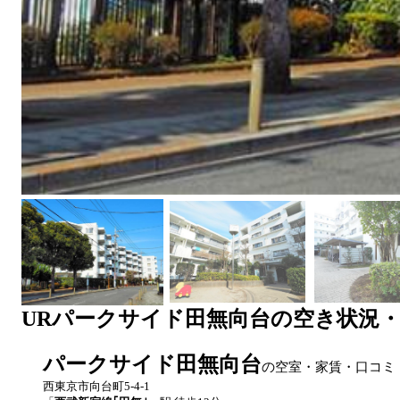
UR
パークサイド田無向台
の空き状況
パークサイド田無向台
の空室・家賃・口コミ
西東京市向台町5-4-1