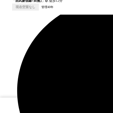
「
西武新宿線｢田無｣
」駅 徒歩
12
分
現在空室なし
管理40年