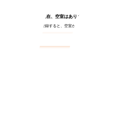
現在、空室はありません
約（空き通知メール）に登録すると、空室が出た際にいち早くメールでお知
パークサイド田無向台
の空き待ち予約はこちら
フォームで
仮申込み