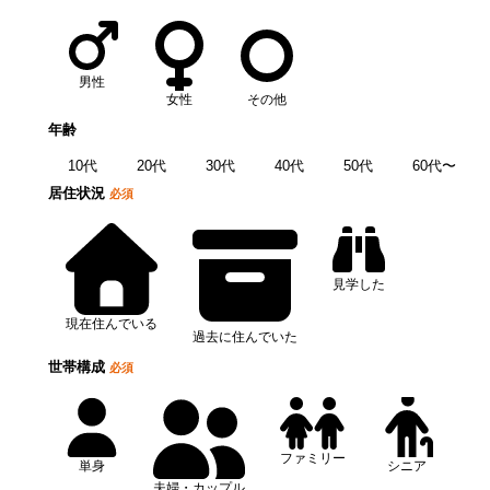
男性
女性
その他
年齢
10代
20代
30代
40代
50代
60代〜
居住状況
必須
見学した
現在住んでいる
過去に住んでいた
世帯構成
必須
ファミリー
単身
シニア
夫婦・カップル