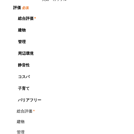
評価
必須
総合評価
*
建物
管理
周辺環境
静音性
コスパ
子育て
バリアフリー
総合評価
*
建物
管理