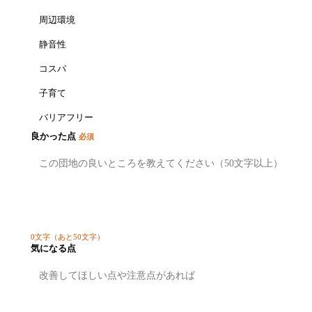
周辺環境
静音性
コスパ
子育て
バリアフリー
良かった点
必須
0
文字
（あと50文字）
気になる点