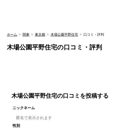
UR賃貸空室情報サイト
by ラク賃不動
関西検索
大阪
兵庫
京都
関東検索
中部検索
ホーム
>
関東
>
東京都
>
木場公園平野住宅
>
口コミ・評判
木場公園平野住宅
の口コミ・評判
木場公園平野住宅
の口コミを投稿する
ニックネーム
性別