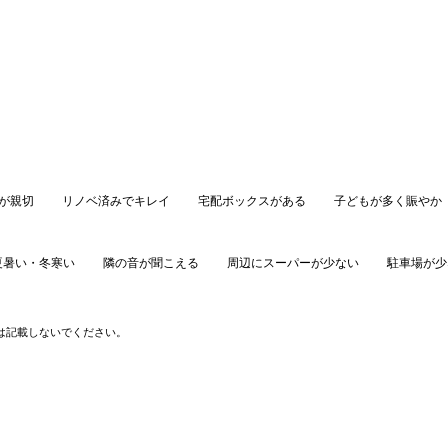
が親切
リノベ済みでキレイ
宅配ボックスがある
子どもが多く賑やか
夏暑い・冬寒い
隣の音が聞こえる
周辺にスーパーが少ない
駐車場が少
口コミを投稿する
は記載しないでください。