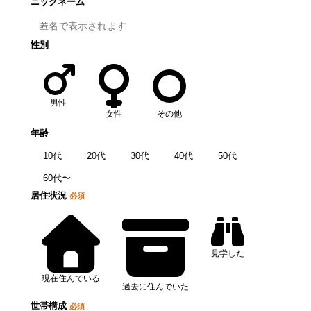
ニックネーム
性別
男性
女性
その他
年齢
10代
20代
30代
40代
50代
60代〜
居住状況
必須
見学した
現在住んでいる
過去に住んでいた
世帯構成
必須