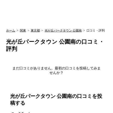
UR賃貸空室情報
検
by ラク賃不
動産
索
サイト
関西検索
大阪
兵庫
京都
関東検索
中部検索
ホーム
>
関東
>
東京都
>
光が丘パークタウン 公園南
>
口コミ・評判
光が丘パークタウン 公園南
の口コミ・
評判
まだ口コミがありません。最初の口コミを投稿してみま
せんか？
光が丘パークタウン 公園南
の口コミを投
稿する