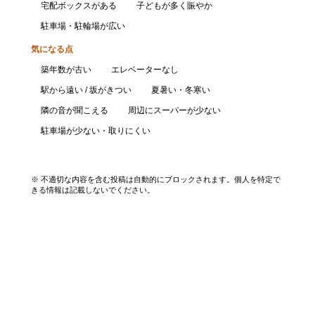
宅配ボックスがある
子どもが多く賑やか
駐車場・駐輪場が広い
気になる点
築年数が古い
エレベーターなし
駅から遠い / 坂がきつい
夏暑い・冬寒い
隣の音が聞こえる
周辺にスーパーが少ない
駐車場が少ない・取りにくい
口コミを投稿する
※ 不適切な内容を含む投稿は自動的にブロックされます。個人を特定で
きる情報は記載しないでください。
エリアから探す
UR賃貸を知る