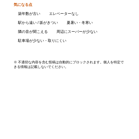
気になる点
築年数が古い
エレベーターなし
駅から遠い / 坂がきつい
夏暑い・冬寒い
隣の音が聞こえる
周辺にスーパーが少ない
駐車場が少ない・取りにくい
口コミを投稿する
※ 不適切な内容を含む投稿は自動的にブロックされます。個人を特定で
きる情報は記載しないでください。
エリアから探す
UR賃貸を知る
関西全エリア検索
解説コラム一覧
大阪府
入居資格・収入基準
兵庫県
割引制度まとめ