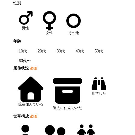
性別
男性
女性
その他
年齢
10代
20代
30代
40代
50代
60代〜
居住状況
必須
見学した
現在住んでいる
過去に住んでいた
世帯構成
必須