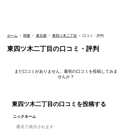
UR賃貸空室情報
検
by ラク賃不
動産
索
サイト
関西検索
大阪
兵庫
京都
関東検索
中部検索
ホーム
>
関東
>
東京都
>
東四ツ木二丁目
>
口コミ・評判
東四ツ木二丁目
の口コミ・評判
まだ口コミがありません。最初の口コミを投稿してみま
せんか？
東四ツ木二丁目
の口コミを投稿する
ニックネーム