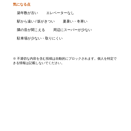
気になる点
築年数が古い
エレベーターなし
駅から遠い / 坂がきつい
夏暑い・冬寒い
隣の音が聞こえる
周辺にスーパーが少ない
駐車場が少ない・取りにくい
口コミを投稿する
※ 不適切な内容を含む投稿は自動的にブロックされます。個人を特定で
きる情報は記載しないでください。
エリアから探す
UR賃貸を知る
関西全エリア検索
解説コラム一覧
大阪府
入居資格・収入基準
兵庫県
割引制度まとめ