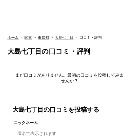
UR賃貸空室情報
検
by ラク賃不
動産
索
サイト
関西検索
大阪
兵庫
京都
関東検索
中部検索
ホーム
>
関東
>
東京都
>
大島七丁目
>
口コミ・評判
大島七丁目
の口コミ・評判
まだ口コミがありません。最初の口コミを投稿してみま
せんか？
大島七丁目
の口コミを投稿する
ニックネーム