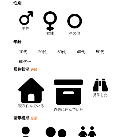
性別
男性
女性
その他
年齢
10代
20代
30代
40代
50代
60代〜
居住状況
必須
見学した
現在住んでいる
過去に住んでいた
世帯構成
必須