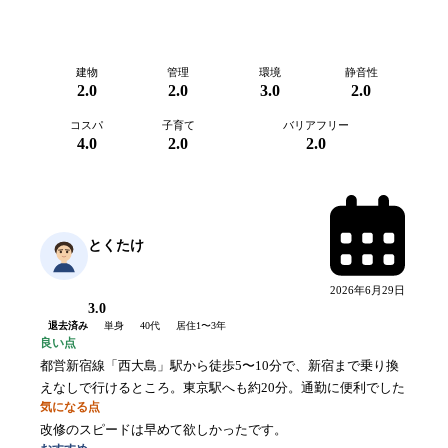
建物
管理
環境
静音性
2.0
2.0
3.0
2.0
コスパ
子育て
バリアフリー
4.0
2.0
2.0
とくたけ
2026年6月29日
3.0
退去済み
単身
40代
居住
1〜3年
良い点
都営新宿線「西大島」駅から徒歩5〜10分で、新宿まで乗り換
えなしで行けるところ。東京駅へも約20分。通勤に便利でした
気になる点
改修のスピードは早めて欲しかったです。