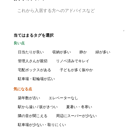
当てはまるタグを選択
良い点
日当たりが良い
収納が多い
静か
緑が多い
管理人さんが親切
リノベ済みでキレイ
宅配ボックスがある
子どもが多く賑やか
駐車場・駐輪場が広い
気になる点
築年数が古い
エレベーターなし
駅から遠い / 坂がきつい
夏暑い・冬寒い
隣の音が聞こえる
周辺にスーパーが少ない
駐車場が少ない・取りにくい
口コミを投稿する