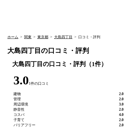
UR賃貸空室情報
検
by ラク賃不
動産
索
サイト
関西検索
大阪
兵庫
京都
関東検索
中部検索
ホーム
>
関東
>
東京都
>
大島四丁目
>
口コミ・評判
大島四丁目
の口コミ・評判
大島四丁目
の口コミ・評判（
1
件）
3.0
1
件の口コミ
建物
2.0
管理
2.0
周辺環境
3.0
静音性
2.0
コスパ
4.0
子育て
2.0
バリアフリー
2.0