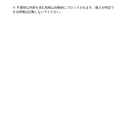
※ 不適切な内容を含む投稿は自動的にブロックされます。個人を特定で
きる情報は記載しないでください。
エリアから探す
UR賃貸を知る
関西全エリア検索
解説コラム一覧
大阪府
入居資格・収入基準
兵庫県
割引制度まとめ
京都府
申込み手順ガイド
奈良県
滋賀県
和歌山県
ラク賃不動産
仮申込み
空き待ち予約