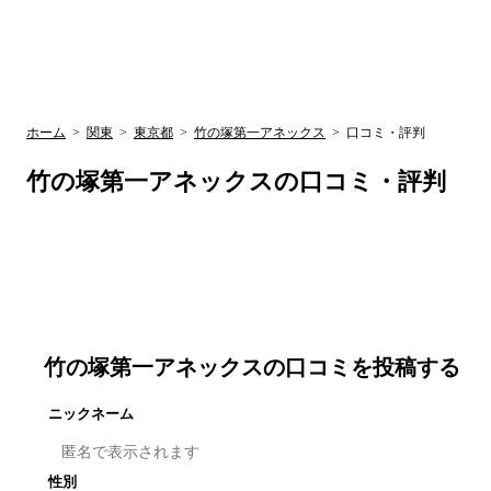
UR賃貸空室情報サイト
by ラク賃不動
関西検索
大阪
兵庫
京都
関東検索
中部検索
ホーム
>
関東
>
東京都
>
竹の塚第一アネックス
>
口コミ・評判
竹の塚第一アネックス
の口コミ・評判
竹の塚第一アネックス
の口コミを投稿する
ニックネーム
性別