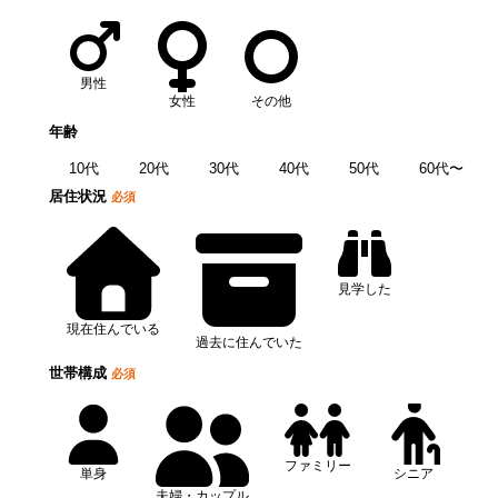
男性
女性
その他
年齢
10代
20代
30代
40代
50代
60代〜
居住状況
必須
見学した
現在住んでいる
過去に住んでいた
世帯構成
必須
ファミリー
単身
シニア
夫婦・カップル