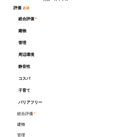
評価
必須
総合評価
*
建物
管理
周辺環境
静音性
コスパ
子育て
バリアフリー
総合評価
*
建物
管理