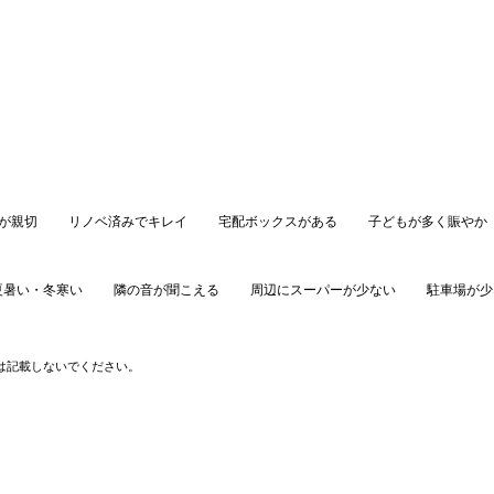
が親切
リノベ済みでキレイ
宅配ボックスがある
子どもが多く賑やか
夏暑い・冬寒い
隣の音が聞こえる
周辺にスーパーが少ない
駐車場が少
口コミを投稿する
は記載しないでください。