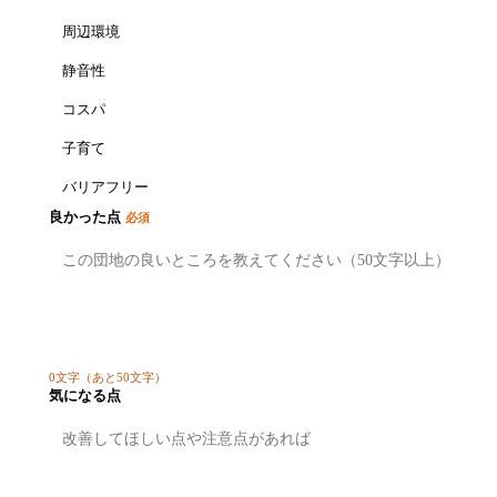
周辺環境
静音性
コスパ
子育て
バリアフリー
良かった点
必須
0
文字
（あと50文字）
気になる点