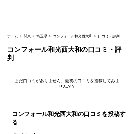
UR賃貸空室情報
検
by ラク賃不
動産
索
サイト
関西検索
大阪
兵庫
京都
関東検索
中部検索
ホーム
>
関東
>
埼玉県
>
コンフォール和光西大和
>
口コミ・評判
コンフォール和光西大和
の口コミ・評
判
まだ口コミがありません。最初の口コミを投稿してみま
せんか？
コンフォール和光西大和
の口コミを投稿す
る