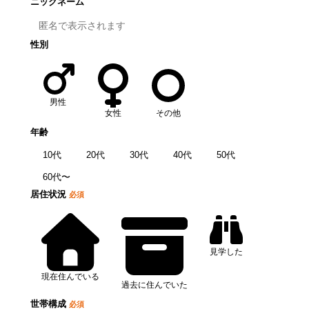
ニックネーム
性別
男性
女性
その他
年齢
10代
20代
30代
40代
50代
60代〜
居住状況
必須
見学した
現在住んでいる
過去に住んでいた
世帯構成
必須