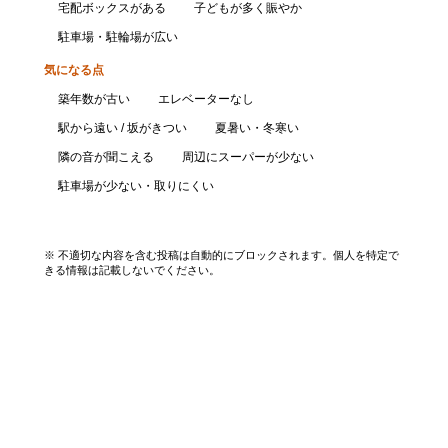
宅配ボックスがある
子どもが多く賑やか
駐車場・駐輪場が広い
気になる点
築年数が古い
エレベーターなし
駅から遠い / 坂がきつい
夏暑い・冬寒い
隣の音が聞こえる
周辺にスーパーが少ない
駐車場が少ない・取りにくい
口コミを投稿する
※ 不適切な内容を含む投稿は自動的にブロックされます。個人を特定で
きる情報は記載しないでください。
エリアから探す
UR賃貸を知る